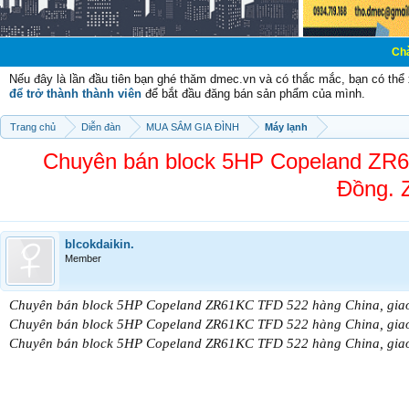
Chào mừng các b
Nếu đây là lần đầu tiên bạn ghé thăm dmec.vn và có thắc mắc, bạn có th
để trở thành thành viên
để bắt đầu đăng bán sản phẩm của mình.
Trang chủ
Diễn đàn
MUA SẮM GIA ĐÌNH
Máy lạnh
Chuyên bán block 5HP Copeland ZR61
Đồng. 
blcokdaikin.
Member
Chuyên bán block 5HP Copeland ZR61KC TFD 522 hàng China, giao 
Chuyên bán block 5HP Copeland ZR61KC TFD 522 hàng China, giao 
Chuyên bán block 5HP Copeland ZR61KC TFD 522 hàng China, giao 