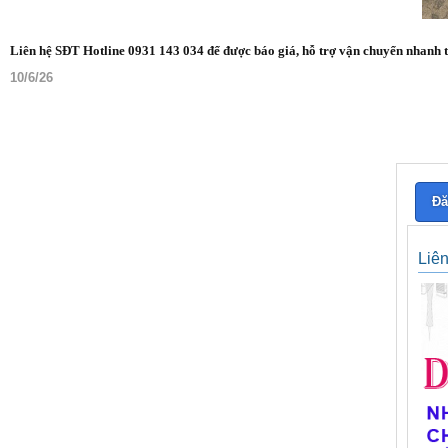
Liên hệ SĐT Hotline 0931 143 034 để được báo giá, hỗ trợ vận chuyển nhanh 
10/6/26
Đă
Liê