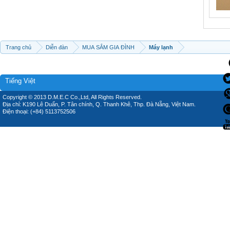
Trang chủ
Diễn đàn
MUA SẮM GIA ĐÌNH
Máy lạnh
Tiếng Việt
Copyright © 2013 D.M.E.C Co.,Ltd, All Rights Reserved.
Địa chỉ: K190 Lê Duẩn, P. Tân chính, Q. Thanh Khê, Thp. Đà Nẵng, Việt Nam.
Điện thoại: (+84) 5113752506