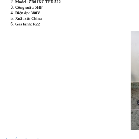
Model: ZR61KC TFD 522
Công suất: 5HP
Điện áp: 380V
Xuất xứ: China
Gas lạnh: R22