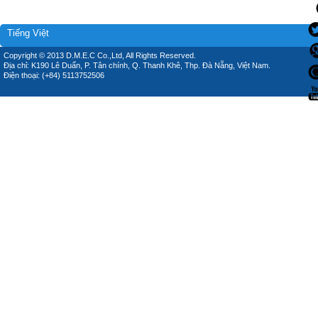
Tiếng Việt
Copyright © 2013 D.M.E.C Co.,Ltd, All Rights Reserved.
Địa chỉ: K190 Lê Duẩn, P. Tân chính, Q. Thanh Khê, Thp. Đà Nẵng, Việt Nam.
Điện thoại: (+84) 5113752506