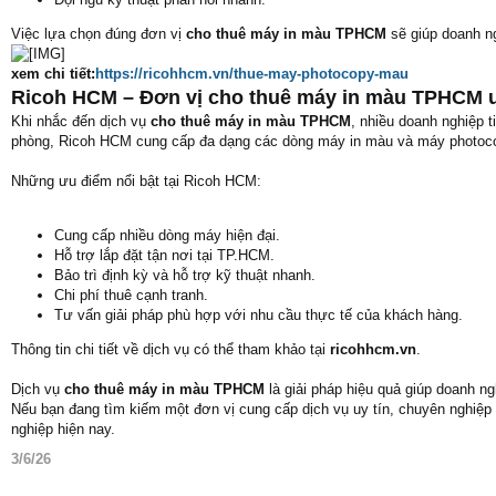
Việc lựa chọn đúng đơn vị
cho thuê máy in màu TPHCM
sẽ giúp doanh ng
xem chi tiết:
https://ricohhcm.vn/thue-may-photocopy-mau
Ricoh HCM – Đơn vị cho thuê máy in màu TPHCM u
Khi nhắc đến dịch vụ
cho thuê máy in màu TPHCM
, nhiều doanh nghiệp 
phòng, Ricoh HCM cung cấp đa dạng các dòng máy in màu và máy photoco
Những ưu điểm nổi bật tại Ricoh HCM:
Cung cấp nhiều dòng máy hiện đại.
Hỗ trợ lắp đặt tận nơi tại TP.HCM.
Bảo trì định kỳ và hỗ trợ kỹ thuật nhanh.
Chi phí thuê cạnh tranh.
Tư vấn giải pháp phù hợp với nhu cầu thực tế của khách hàng.
Thông tin chi tiết về dịch vụ có thể tham khảo tại
ricohhcm.vn
.
Dịch vụ
cho thuê máy in màu TPHCM
là giải pháp hiệu quả giúp doanh ngh
Nếu bạn đang tìm kiếm một đơn vị cung cấp dịch vụ uy tín, chuyên nghiệp
nghiệp hiện nay.
3/6/26