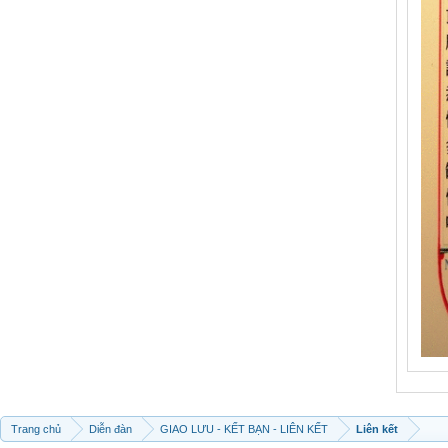
Trang chủ
Diễn đàn
GIAO LƯU - KẾT BẠN - LIÊN KẾT
Liên kết