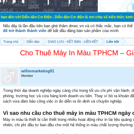
iễn đàn Cơ Điện - Diễn đàn Cơ điện là nơi chia sẽ kiến thức kinh nghiệm trong 
Nếu đây là lần đầu tiên bạn ghé thăm dmec.vn và có thắc mắc, bạn có th
để trở thành thành viên
để bắt đầu đăng bán sản phẩm của mình.
Trang chủ
Diễn đàn
GIAO LƯU - KẾT BẠN - LIÊN KẾT
Liên kết
Cho Thuê Máy In Màu TPHCM – Giả
wifimmarketing01
Member
Trong thời đại doanh nghiệp ngày càng chú trọng tối ưu chi phí vận hành, 
phòng, trường học và cửa hàng kinh doanh ưu tiên. Thay vì bỏ ra khoản đ
sách vừa đảm bảo công việc in ấn diễn ra ổn định và chuyên nghiệp.
Vì sao nhu cầu cho thuê máy in màu TPHCM ngày 
Máy in màu là thiết bị cần thiết trong nhiều hoạt động như in tài liệu quảng
nhiên, chi phí đầu tư ban đầu cho một hệ thống in màu chất lượng thường