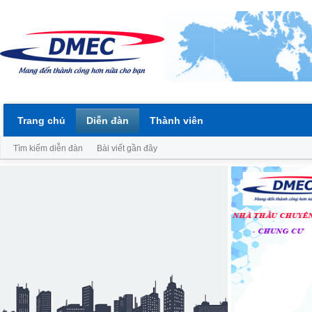
Trang chủ
Diễn đàn
Thành viên
Tìm kiếm diễn đàn
Bài viết gần đây