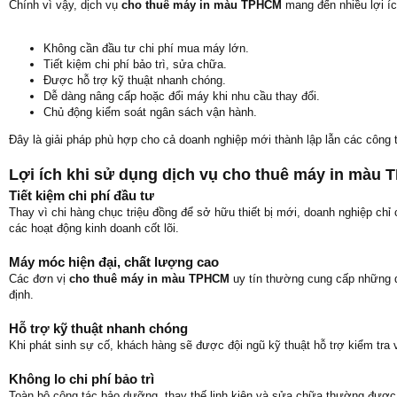
Chính vì vậy, dịch vụ
cho thuê máy in màu TPHCM
mang đến nhiều lợi íc
Không cần đầu tư chi phí mua máy lớn.
Tiết kiệm chi phí bảo trì, sửa chữa.
Được hỗ trợ kỹ thuật nhanh chóng.
Dễ dàng nâng cấp hoặc đổi máy khi nhu cầu thay đổi.
Chủ động kiểm soát ngân sách vận hành.
Đây là giải pháp phù hợp cho cả doanh nghiệp mới thành lập lẫn các công 
Lợi ích khi sử dụng dịch vụ cho thuê máy in màu
Tiết kiệm chi phí đầu tư
Thay vì chi hàng chục triệu đồng để sở hữu thiết bị mới, doanh nghiệp chỉ
các hoạt động kinh doanh cốt lõi.
Máy móc hiện đại, chất lượng cao
Các đơn vị
cho thuê máy in màu TPHCM
uy tín thường cung cấp những 
định.
Hỗ trợ kỹ thuật nhanh chóng
Khi phát sinh sự cố, khách hàng sẽ được đội ngũ kỹ thuật hỗ trợ kiểm tra 
Không lo chi phí bảo trì
Toàn bộ công tác bảo dưỡng, thay thế linh kiện và sửa chữa thường được đ