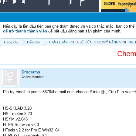
Chào m
Nếu đây là lần đầu tiên bạn ghé thăm dmec.vn và có thắc mắc, bạn có th
để trở thành thành viên
để bắt đầu đăng bán sản phẩm của mình.
Trang chủ
Diễn đàn
THẢO LUẬN - CHIA SẼ KIẾN THỨC/KỸ NĂNG/KINH NG
Chemc
Drograms
Active Member
Pls try email to yamile5678#hotmail.com change # into @ , Ctrl+F to searc
HS-SKLAD 3.20
HS-Tropfen 3.20
HSYM.v2.048
HTFS.Software.v8.0
HTools v2.2 for Pro E Win32_64
HTRI Xchanger Suite 9.1