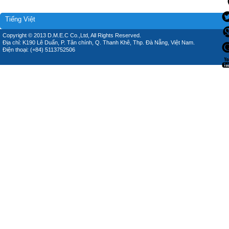
Tiếng Việt
Copyright © 2013 D.M.E.C Co.,Ltd, All Rights Reserved.
Địa chỉ: K190 Lê Duẩn, P. Tân chính, Q. Thanh Khê, Thp. Đà Nẵng, Việt Nam.
Điện thoại: (+84) 5113752506