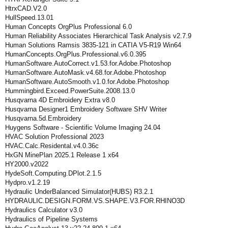
HtrxCAD.V2.0
HullSpeed.13.01
Human Concepts OrgPlus Professional 6.0
Human Reliability Associates Hierarchical Task Analysis v2.7.9
Human Solutions Ramsis 3835-121 in CATIA V5-R19 Win64
HumanConcepts.OrgPlus.Professional.v6.0.395
HumanSoftware.AutoCorrect.v1.53.for.Adobe.Photoshop
HumanSoftware.AutoMask.v4.68.for.Adobe.Photoshop
HumanSoftware.AutoSmooth.v1.0.for.Adobe.Photoshop
Hummingbird.Exceed.PowerSuite.2008.13.0
Husqvarna 4D Embroidery Extra v8.0
Husqvarna Designer1 Embroidery Software SHV Writer
Husqvarna.5d.Embroidery
Huygens Software - Scientific Volume Imaging 24.04
HVAC Solution Professional 2023
HVAC.Calc.Residental.v4.0.36c
HxGN MinePlan 2025.1 Release 1 x64
HY2000.v2022
HydeSoft.Computing.DPlot.2.1.5
Hydpro.v1.2.19
Hydraulic UnderBalanced Simulator(HUBS) R3.2.1
HYDRAULIC.DESIGN.FORM.VS.SHAPE.V3.FOR.RHINO3D
Hydraulics Calculator v3.0
Hydraulics of Pipeline Systems