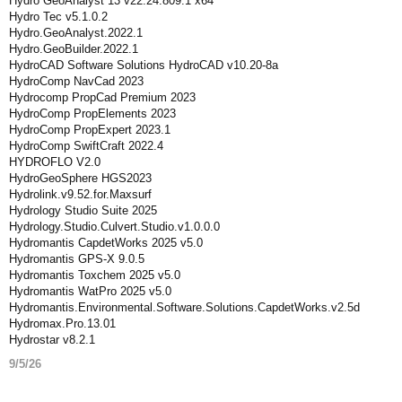
Hydro GeoAnalyst 13 v22.24.809.1 x64
Hydro Tec v5.1.0.2
Hydro.GeoAnalyst.2022.1
Hydro.GeoBuilder.2022.1
HydroCAD Software Solutions HydroCAD v10.20-8a
HydroComp NavCad 2023
Hydrocomp PropCad Premium 2023
HydroComp PropElements 2023
HydroComp PropExpert 2023.1
HydroComp SwiftCraft 2022.4
HYDROFLO V2.0
HydroGeoSphere HGS2023
Hydrolink.v9.52.for.Maxsurf
Hydrology Studio Suite 2025
Hydrology.Studio.Culvert.Studio.v1.0.0.0
Hydromantis CapdetWorks 2025 v5.0
Hydromantis GPS-X 9.0.5
Hydromantis Toxchem 2025 v5.0
Hydromantis WatPro 2025 v5.0
Hydromantis.Environmental.Software.Solutions.CapdetWorks.v2.5d
Hydromax.Pro.13.01
Hydrostar v8.2.1
9/5/26