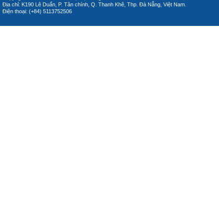
Địa chỉ: K190 Lê Duẩn, P. Tân chính, Q. Thanh Khê, Thp. Đà Nẵng, Việt Nam.
Điện thoại: (+84) 5113752506