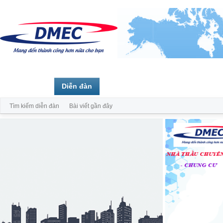
Trang chủ
Diễn đàn
Thành viên
Tìm kiếm diễn đàn
Bài viết gần đây