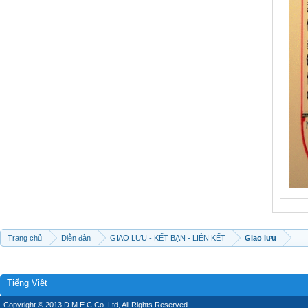
Trang chủ
Diễn đàn
GIAO LƯU - KẾT BẠN - LIÊN KẾT
Giao lưu
Tiếng Việt
Copyright © 2013 D.M.E.C Co.,Ltd, All Rights Reserved.