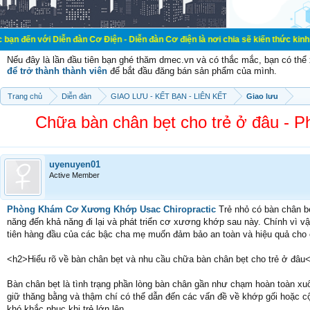
Diễn đàn Cơ Điện - Diễn đàn Cơ điện là nơi chia sẽ kiến thức kinh nghiệm trong
Nếu đây là lần đầu tiên bạn ghé thăm dmec.vn và có thắc mắc, bạn có th
để trở thành thành viên
để bắt đầu đăng bán sản phẩm của mình.
Trang chủ
Diễn đàn
GIAO LƯU - KẾT BẠN - LIÊN KẾT
Giao lưu
Chữa bàn chân bẹt cho trẻ ở đâu -
uyenuyen01
Active Member
Phòng Khám Cơ Xương Khớp Usac Chiropractic
Trẻ nhỏ có bàn chân b
năng đến khả năng đi lại và phát triển cơ xương khớp sau này. Chính vì vậ
tiên hàng đầu của các bậc cha mẹ muốn đảm bảo an toàn và hiệu quả cho 
<h2>Hiểu rõ về bàn chân bẹt và nhu cầu chữa bàn chân bẹt cho trẻ ở đâu
Bàn chân bẹt là tình trạng phần lòng bàn chân gần như chạm hoàn toàn xu
giữ thăng bằng và thậm chí có thể dẫn đến các vấn đề về khớp gối hoặc cộ
khó khắc phục khi trẻ lớn lên.