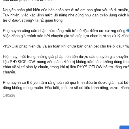
Nguyên nhân phổ biến của bàn chân bẹt ở trẻ em bao gồm yếu tố di truyền,
Tuy nhiên, việc xác định mức độ nặng nhẹ cũng như can thiệp đúng cách là
trẻ ở đâu</strong> là rất quan trọng.
Phụ huynh cũng cần nhận thức rằng mỗi trẻ có đặc điểm cơ xương riêng
Đ
Việc đánh giá chính xác bởi chuyên gia sẽ giúp lựa chọn hướng xử lý đúng
<h2>Giải pháp hiện đại và an toàn khi chữa bàn chân bẹt cho trẻ ở đâu</h
Hiện nay, một trong những giải pháp tiên tiến được các chuyên gia khuyê
liệu PHYSIOFLOW, mang đến cách điều trị không xâm lấn, không dùng thuốc
chân về vị trí sinh lý chuẩn, trong khi trị liệu PHYSIOFLOW hỗ trợ tăng c
chuyển.
Phụ huynh có thể yên tâm rằng toàn bộ quá trình điều trị được giám sát bởi
động không mong muốn. Đặc biệt, mỗi trẻ sẽ có liệu trình riêng, được đánh
14/5/26