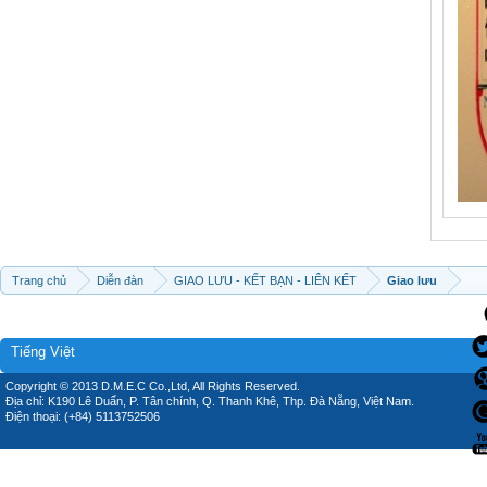
Trang chủ
Diễn đàn
GIAO LƯU - KẾT BẠN - LIÊN KẾT
Giao lưu
Tiếng Việt
Copyright © 2013 D.M.E.C Co.,Ltd, All Rights Reserved.
Địa chỉ: K190 Lê Duẩn, P. Tân chính, Q. Thanh Khê, Thp. Đà Nẵng, Việt Nam.
Điện thoại: (+84) 5113752506