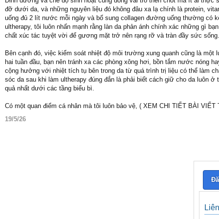
Dinh dưỡng và chế độ sinh hoạt cũng đóng vai trò then chốt mà ít ai thực
đỡ dưới da, và những nguyên liệu đó không đâu xa lạ chính là protein, vita
uống đủ 2 lít nước mỗi ngày và bổ sung collagen đường uống thường có kế
ultherapy, tôi luôn nhấn mạnh rằng làn da phản ánh chính xác những gì bạn
chất xúc tác tuyệt vời để gương mặt trở nên rạng rỡ và tràn đầy sức sống
Bên cạnh đó, việc kiểm soát nhiệt độ môi trường xung quanh cũng là một lư
hai tuần đầu, bạn nên tránh xa các phòng xông hơi, bồn tắm nước nóng ha
cộng hưởng với nhiệt tích tụ bên trong da từ quá trình trị liệu có thể l
sóc da sau khi làm ultherapy đúng đắn là phải biết cách giữ cho da luôn 
quả nhất dưới các tầng biểu bì.
Có một quan điểm cá nhân mà tôi luôn bảo vệ, ( XEM CHI TIẾT BÀI VIẾT
19/5/26
Đă
Liê