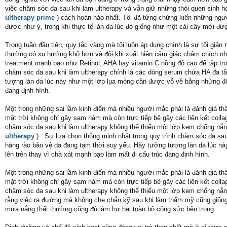
việc chăm sóc da sau khi làm ultherapy và vẫn giữ những thói quen sinh h
ultherapy prime
) cách hoàn hảo nhất. Tôi đã từng chứng kiến những ngườ
được như ý, trong khi thực tế làn da lúc đó giống như một cái cây mới đ
Trong tuần đầu tiên, quy tắc vàng mà tôi luôn áp dụng chính là sự tối giả
thường có xu hướng khô hơn và đôi khi xuất hiện cảm giác châm chích nh
treatment mạnh bạo như Retinol, AHA hay vitamin C nồng độ cao để tập tru
chăm sóc da sau khi làm ultherapy chính là các dòng serum chứa HA đa t
tượng làn da lúc này như một lớp lụa mỏng cần được vỗ về bằng những độ
đang định hình.
Một trong những sai lầm kinh điển mà nhiều người mắc phải là đánh giá thấ
mặt trời không chỉ gây sạm nám mà còn trực tiếp bẻ gãy các liên kết colla
chăm sóc da sau khi làm ultherapy không thể thiếu một lớp kem chống nắ
ultherapy
) . Sự lựa chọn thông minh nhất trong quy trình chăm sóc da sa
hàng rào bảo vệ da đang tạm thời suy yếu. Hãy tưởng tượng làn da lúc 
lên trên thay vì chà xát mạnh bạo làm mất đi cấu trúc đang định hình.
Một trong những sai lầm kinh điển mà nhiều người mắc phải là đánh giá thấ
mặt trời không chỉ gây sạm nám mà còn trực tiếp bẻ gãy các liên kết colla
chăm sóc da sau khi làm ultherapy không thể thiếu một lớp kem chống nắn
rằng việc ra đường mà không che chắn kỹ sau khi làm thẩm mỹ cũng giống
mưa nắng thất thường cũng đủ làm hư hại toàn bộ công sức bên trong.