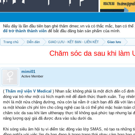
C
Nếu đây là lần đầu tiên bạn ghé thăm dmec.vn và có thắc mắc, bạn có th
để trở thành thành viên
để bắt đầu đăng bán sản phẩm của mình.
Trang chủ
Diễn đàn
GIAO LƯU - KẾT BẠN - LIÊN KẾT
Giao lưu
Chăm sóc da sau khi làm U
mimi01
Active Member
(
Thẩm mỹ viện V Medical
) Nhan sắc không phải là một đích đến cố định
đóng vai trò như một cú hích mạnh mẽ để đánh thức thanh xuân. Tuy nhiên, 
mới là một nửa chặng đường, nửa còn lại nằm ở cách bạn đối đãi với làn 
ra một khoản chi phí lớn cho công nghệ cao là có thể phó mặc hoàn toàn ch
chăm sóc da sau khi làm ultherapy thực tế không quá phức tạp nhưng lại đ
năng lượng quý giá đã được đưa vào sâu dưới da.
Khi sóng siêu âm hội tụ vi điểm tác động vào lớp SMAS, nó tạo ra những tổ
đồng nghĩa với việc làn da bạn đang ở trong trạng thái nhạy cảm hơn bao g