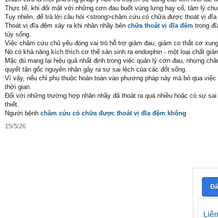
Thực tế, khi đối mặt với những cơn đau buốt vùng lưng hay cổ, tâm lý ch
Tuy nhiên, để trả lời câu hỏi <strong>châm cứu có chữa được thoát vị đĩa
Thoát vị đĩa đệm xảy ra khi nhân nhầy bên
chữa thoát vị đĩa đệm
trong đĩ
tủy sống.
Việc châm cứu chủ yếu đóng vai trò hỗ trợ giảm đau, giảm co thắt cơ xun
Nó có khả năng kích thích cơ thể sản sinh ra endorphin - một loại chất giả
Mặc dù mang lại hiệu quả nhất định trong việc quản lý cơn đau, nhưng châm 
quyết tận gốc nguyên nhân gây ra sự sai lệch của các đốt sống.
Vì vậy, nếu chỉ phụ thuộc hoàn toàn vào phương pháp này mà bỏ qua việc đi
thời gian.
Đối với những trường hợp nhân nhầy đã thoát ra quá nhiều hoặc có sự sai 
thiết.
Người bệnh
châm cứu có chữa được thoát vị đĩa đệm không
15/5/26
Đă
Liê