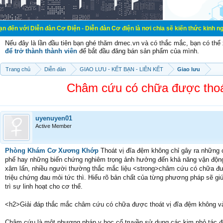
n đàn Cơ Điện - Diễn đàn Cơ điện là nơi chia sẽ kiến thức kinh nghiệm trong l
Nếu đây là lần đầu tiên bạn ghé thăm dmec.vn và có thắc mắc, bạn có th
để trở thành thành viên
để bắt đầu đăng bán sản phẩm của mình.
Trang chủ
Diễn đàn
GIAO LƯU - KẾT BẠN - LIÊN KẾT
Giao lưu
Châm cứu có chữa được thoát
uyenuyen01
Active Member
Phòng Khám Cơ Xương Khớp
Thoát vị đĩa đệm không chỉ gây ra những 
phế hay những biến chứng nghiêm trọng ảnh hưởng đến khả năng vận động 
xâm lấn, nhiều người thường thắc mắc liệu <strong>châm cứu có chữa được
triệu chứng đau mỏi tức thì. Hiểu rõ bản chất của từng phương pháp sẽ g
trì sự linh hoạt cho cơ thể.
<h2>Giải đáp thắc mắc châm cứu có chữa được thoát vị đĩa đệm không v
Châm cứu là một phương pháp y học cổ truyền sử dụng các kim nhỏ tác độ