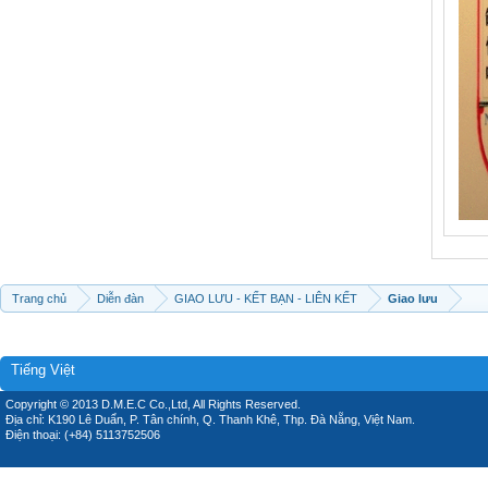
Trang chủ
Diễn đàn
GIAO LƯU - KẾT BẠN - LIÊN KẾT
Giao lưu
Tiếng Việt
Copyright © 2013 D.M.E.C Co.,Ltd, All Rights Reserved.
Địa chỉ: K190 Lê Duẩn, P. Tân chính, Q. Thanh Khê, Thp. Đà Nẵng, Việt Nam.
Điện thoại: (+84) 5113752506