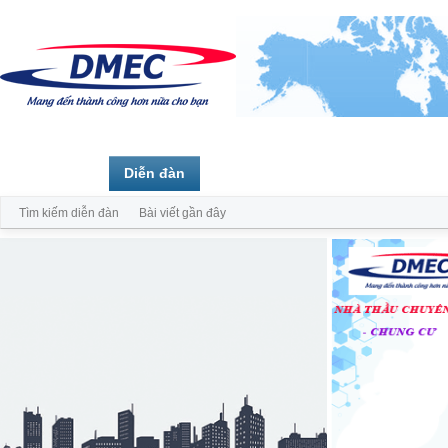
Trang chủ
Diễn đàn
Thành viên
Tìm kiếm diễn đàn
Bài viết gần đây