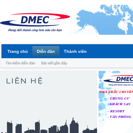
Trang chủ
Diễn đàn
Thành viên
Tìm kiếm diễn đàn
Bài viết gần đây