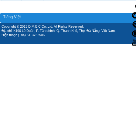
Tiếng Việt
Copyright © 2013 D.M.E.C Co.,Ltd, All Rights Reserved.
Địa chỉ: K190 Lê Duẩn, P. Tân chính, Q. Thanh Khê, Thp. Đà Nẵng, Việt Nam.
Điện thoại: (+84) 5113752506