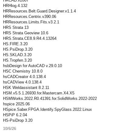
HRCAD.v2007
HRHlog.4.132
HRResources.Belt.Guard.Designer.v1.1.4
HRResources.Centrix.v390.06
HRResources.Limits.Fits.v3.2.1
HRS Strata 13
HRS Strata Geoview 10.6
HRS.Strata.CE8.9.R4.4.13264
HS.FIRE.3.20
HS.PsiDrop.3.20
HS.SKLAD.3.20
HS.Tropfen.3.20
hsbDesign for AutoCAD v.29.0.10
HSC Chemistry 10.8.0
hsCADCreator 4.0.138.4
hsCADView 4.0.138.4
HSK Weldassistant 8.2.11
HSM.v5.5.1.26930.for.Mastercam.X4.X5
HSMWorks.2022.R0.41391.for.SolidWorks.2022-2022
hspice 2025.06
HSpice.Saber.FPGA.Identify.SpyGlass.2022.Linux
HSPiP 6.2.04
HS-PsiDrop 3.20
10/6/26