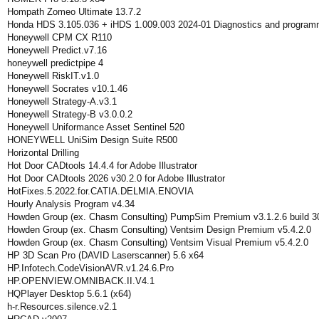
Hompath Zomeo Ultimate 13.7.2
Honda HDS 3.105.036 + iHDS 1.009.003 2024-01 Diagnostics and program
Honeywell CPM CX R110
Honeywell Predict.v7.16
honeywell predictpipe 4
Honeywell RiskIT.v1.0
Honeywell Socrates v10.1.46
Honeywell Strategy-A.v3.1
Honeywell Strategy-B v3.0.0.2
Honeywell Uniformance Asset Sentinel 520
HONEYWELL UniSim Design Suite R500
Horizontal Drilling
Hot Door CADtools 14.4.4 for Adobe Illustrator
Hot Door CADtools 2026 v30.2.0 for Adobe Illustrator
HotFixes.5.2022.for.CATIA.DELMIA.ENOVIA
Hourly Analysis Program v4.34
Howden Group (ex. Chasm Consulting) PumpSim Premium v3.1.2.6 build 3
Howden Group (ex. Chasm Consulting) Ventsim Design Premium v5.4.2.0
Howden Group (ex. Chasm Consulting) Ventsim Visual Premium v5.4.2.0
HP 3D Scan Pro (DAVID Laserscanner) 5.6 x64
HP.Infotech.CodeVisionAVR.v1.24.6.Pro
HP.OPENVIEW.OMNIBACK.II.V4.1
HQPlayer Desktop 5.6.1 (x64)
h-r.Resources.silence.v2.1