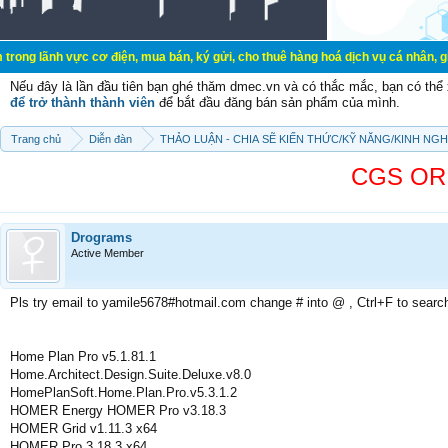
ực cơ điện, mua bán, ký gửi, cho thuê hàng hoá dịch vụ cá nhân, gia đình. Mua
Nếu đây là lần đầu tiên bạn ghé thăm dmec.vn và có thắc mắc, bạn có th
để trở thành thành viên
để bắt đầu đăng bán sản phẩm của mình.
Trang chủ
Diễn đàn
THẢO LUẬN - CHIA SẼ KIẾN THỨC/KỸ NĂNG/KINH NG
CGS ORI
Drograms
Active Member
Pls try email to yamile5678#hotmail.com change # into @ , Ctrl+F to searc
Home Plan Pro v5.1.81.1
Home.Architect.Design.Suite.Deluxe.v8.0
HomePlanSoft.Home.Plan.Pro.v5.3.1.2
HOMER Energy HOMER Pro v3.18.3
HOMER Grid v1.11.3 x64
HOMER Pro 3.18.3 x64