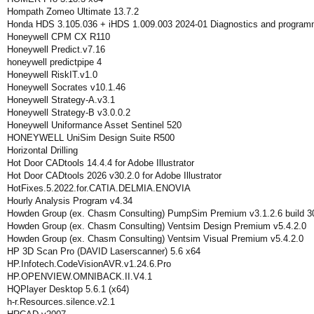
Hompath Zomeo Ultimate 13.7.2
Honda HDS 3.105.036 + iHDS 1.009.003 2024-01 Diagnostics and program
Honeywell CPM CX R110
Honeywell Predict.v7.16
honeywell predictpipe 4
Honeywell RiskIT.v1.0
Honeywell Socrates v10.1.46
Honeywell Strategy-A.v3.1
Honeywell Strategy-B v3.0.0.2
Honeywell Uniformance Asset Sentinel 520
HONEYWELL UniSim Design Suite R500
Horizontal Drilling
Hot Door CADtools 14.4.4 for Adobe Illustrator
Hot Door CADtools 2026 v30.2.0 for Adobe Illustrator
HotFixes.5.2022.for.CATIA.DELMIA.ENOVIA
Hourly Analysis Program v4.34
Howden Group (ex. Chasm Consulting) PumpSim Premium v3.1.2.6 build 3
Howden Group (ex. Chasm Consulting) Ventsim Design Premium v5.4.2.0
Howden Group (ex. Chasm Consulting) Ventsim Visual Premium v5.4.2.0
HP 3D Scan Pro (DAVID Laserscanner) 5.6 x64
HP.Infotech.CodeVisionAVR.v1.24.6.Pro
HP.OPENVIEW.OMNIBACK.II.V4.1
HQPlayer Desktop 5.6.1 (x64)
h-r.Resources.silence.v2.1