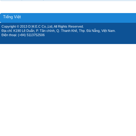
Tiếng Việt
Copyright © 2013 D.M.E.C Co.,Ltd, All Rights Reserved.
Địa chỉ: K190 Lê Duẩn, P. Tân chính, Q. Thanh Khê, Thp. Đà Nẵng, Việt Nam.
Điện thoại: (+84) 5113752506