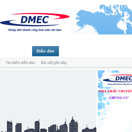
Trang chủ
Diễn đàn
Thành viên
Tìm kiếm diễn đàn
Bài viết gần đây