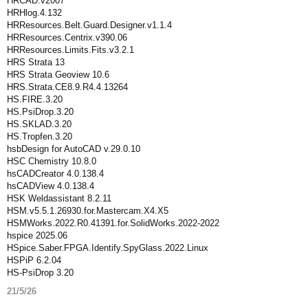
HRCAD.v2007
HRHlog.4.132
HRResources.Belt.Guard.Designer.v1.1.4
HRResources.Centrix.v390.06
HRResources.Limits.Fits.v3.2.1
HRS Strata 13
HRS Strata Geoview 10.6
HRS.Strata.CE8.9.R4.4.13264
HS.FIRE.3.20
HS.PsiDrop.3.20
HS.SKLAD.3.20
HS.Tropfen.3.20
hsbDesign for AutoCAD v.29.0.10
HSC Chemistry 10.8.0
hsCADCreator 4.0.138.4
hsCADView 4.0.138.4
HSK Weldassistant 8.2.11
HSM.v5.5.1.26930.for.Mastercam.X4.X5
HSMWorks.2022.R0.41391.for.SolidWorks.2022-2022
hspice 2025.06
HSpice.Saber.FPGA.Identify.SpyGlass.2022.Linux
HSPiP 6.2.04
HS-PsiDrop 3.20
21/5/26