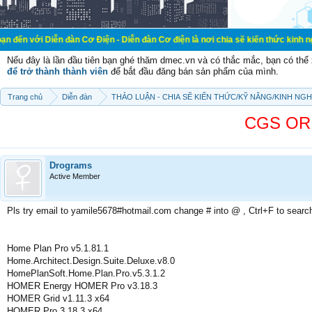
n đàn Cơ Điện - Diễn đàn Cơ điện là nơi chia sẽ kiến thức kinh nghiệm trong l
Nếu đây là lần đầu tiên bạn ghé thăm dmec.vn và có thắc mắc, bạn có th
để trở thành thành viên
để bắt đầu đăng bán sản phẩm của mình.
Trang chủ
Diễn đàn
THẢO LUẬN - CHIA SẼ KIẾN THỨC/KỸ NĂNG/KINH NG
CGS ORI
Drograms
Active Member
Pls try email to yamile5678#hotmail.com change # into @ , Ctrl+F to searc
Home Plan Pro v5.1.81.1
Home.Architect.Design.Suite.Deluxe.v8.0
HomePlanSoft.Home.Plan.Pro.v5.3.1.2
HOMER Energy HOMER Pro v3.18.3
HOMER Grid v1.11.3 x64
HOMER Pro 3.18.3 x64