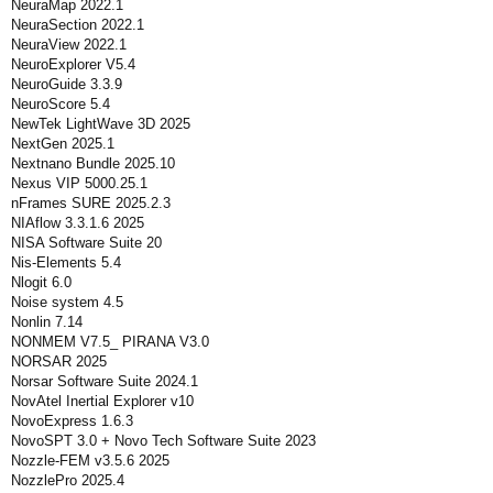
NeuraMap 2022.1
NeuraSection 2022.1
NeuraView 2022.1
NeuroExplorer V5.4
NeuroGuide 3.3.9
NeuroScore 5.4
NewTek LightWave 3D 2025
NextGen 2025.1
Nextnano Bundle 2025.10
Nexus VIP 5000.25.1
nFrames SURE 2025.2.3
NIAflow 3.3.1.6 2025
NISA Software Suite 20
Nis-Elements 5.4
Nlogit 6.0
Noise system 4.5
Nonlin 7.14
NONMEM V7.5_ PIRANA V3.0
NORSAR 2025
Norsar Software Suite 2024.1
NovAtel Inertial Explorer v10
NovoExpress 1.6.3
NovoSPT 3.0 + Novo Tech Software Suite 2023
Nozzle-FEM v3.5.6 2025
NozzlePro 2025.4