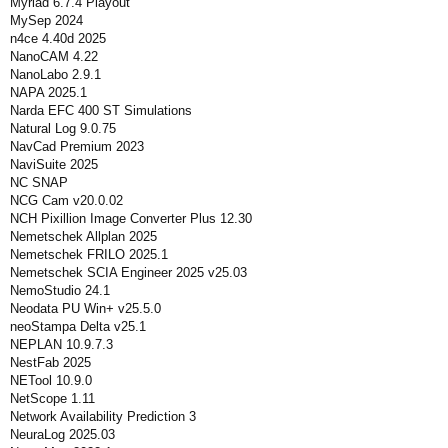
Myriad 6.7.4 Playout
MySep 2024
n4ce 4.40d 2025
NanoCAM 4.22
NanoLabo 2.9.1
NAPA 2025.1
Narda EFC 400 ST Simulations
Natural Log 9.0.75
NavCad Premium 2023
NaviSuite 2025
NC SNAP
NCG Cam v20.0.02
NCH Pixillion Image Converter Plus 12.30
Nemetschek Allplan 2025
Nemetschek FRILO 2025.1
Nemetschek SCIA Engineer 2025 v25.03
NemoStudio 24.1
Neodata PU Win+ v25.5.0
neoStampa Delta v25.1
NEPLAN 10.9.7.3
NestFab 2025
NETool 10.9.0
NetScope 1.11
Network Availability Prediction 3
NeuraLog 2025.03