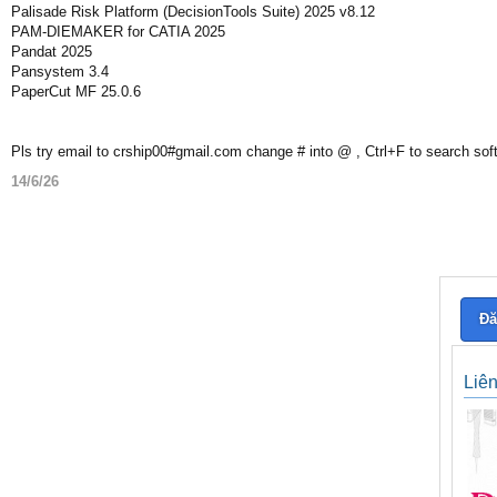
Palisade Risk Platform (DecisionTools Suite) 2025 v8.12
PAM-DIEMAKER for CATIA 2025
Pandat 2025
Pansystem 3.4
PaperCut MF 25.0.6
Pls try email to crship00#gmail.com change # into @ , Ctrl+F to search sof
14/6/26
Đă
Liê