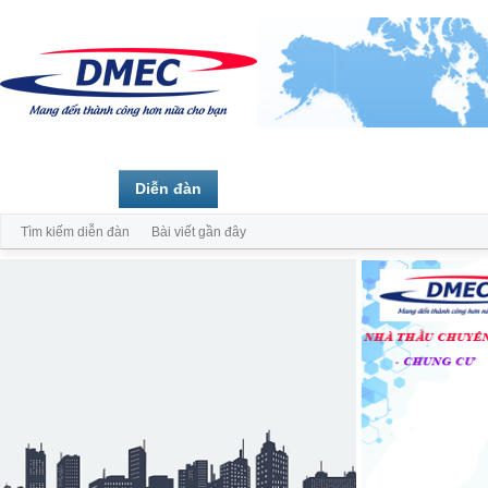
Trang chủ
Diễn đàn
Thành viên
Tìm kiếm diễn đàn
Bài viết gần đây