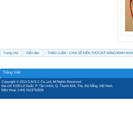
Trang chủ
Diễn đàn
THẢO LUẬN - CHIA SẼ KIẾN THỨC/KỸ NĂNG/KINH NG
Tiếng Việt
Copyright © 2013 D.M.E.C Co.,Ltd, All Rights Reserved.
Địa chỉ: K190 Lê Duẩn, P. Tân chính, Q. Thanh Khê, Thp. Đà Nẵng, Việt Nam.
Điện thoại: (+84) 5113752506