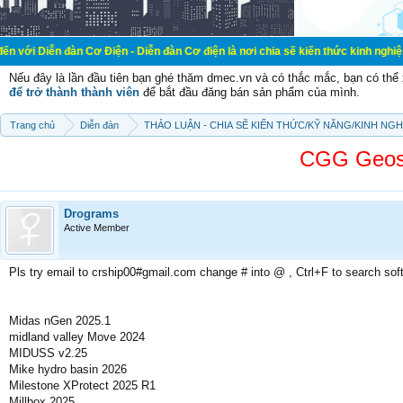
àn Cơ Điện - Diễn đàn Cơ điện là nơi chia sẽ kiến thức kinh nghiệm trong lãnh 
Nếu đây là lần đầu tiên bạn ghé thăm dmec.vn và có thắc mắc, bạn có th
để trở thành thành viên
để bắt đầu đăng bán sản phẩm của mình.
Trang chủ
Diễn đàn
THẢO LUẬN - CHIA SẼ KIẾN THỨC/KỸ NĂNG/KINH NG
CGG Geoso
Drograms
Active Member
Pls try email to crship00#gmail.com change # into @ , Ctrl+F to search sof
Midas nGen 2025.1
midland valley Move 2024
MIDUSS v2.25
Mike hydro basin 2026
Milestone XProtect 2025 R1
Millbox 2025