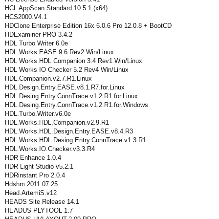
HCL AppScan Standard 10.5.1 (x64)
HCS2000.V4.1
HDClone Enterprise Edition 16x 6.0.6 Pro 12.0.8 + BootCD
HDExaminer PRO 3.4.2
HDL Turbo Writer 6.0e
HDL Works EASE 9.6 Rev2 Win/Linux
HDL Works HDL Companion 3.4 Rev1 Win/Linux
HDL Works IO Checker 5.2 Rev4 Win/Linux
HDL.Companion.v2.7.R1.Linux
HDL.Design.Entry.EASE.v8.1.R7.for.Linux
HDL.Desing.Entry.ConnTrace.v1.2.R1.for.Linux
HDL.Desing.Entry.ConnTrace.v1.2.R1.for.Windows
HDL.Turbo.Writer.v6.0e
HDL.Works.HDL.Companion.v2.9.R1
HDL.Works.HDL.Design.Entry.EASE.v8.4.R3
HDL.Works.HDL.Desing.Entry.ConnTrace.v1.3.R1
HDL.Works.IO.Checker.v3.3.R4
HDR Enhance 1.0.4
HDR Light Studio v5.2.1
HDRinstant Pro 2.0.4
Hdshm 2011.07.25
Head.ArtemiS.v12
HEADS Site Release 14.1
HEADUS PLYTOOL 1.7