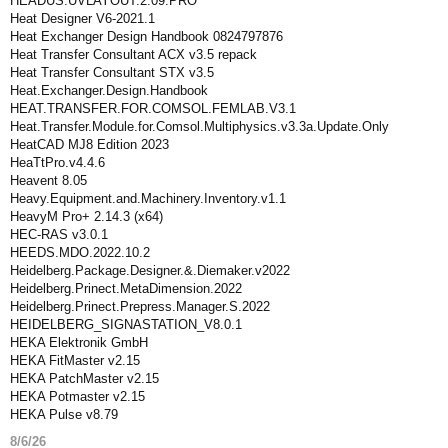
HEADUS.UVLAYOUT.2.09.PRO
Heat Designer V6-2021.1
Heat Exchanger Design Handbook 0824797876
Heat Transfer Consultant ACX v3.5 repack
Heat Transfer Consultant STX v3.5
Heat.Exchanger.Design.Handbook
HEAT.TRANSFER.FOR.COMSOL.FEMLAB.V3.1
Heat.Transfer.Module.for.Comsol.Multiphysics.v3.3a.Update.Only
HeatCAD MJ8 Edition 2023
HeaTtPro.v4.4.6
Heavent 8.05
Heavy.Equipment.and.Machinery.Inventory.v1.1
HeavyM Pro+ 2.14.3 (x64)
HEC-RAS v3.0.1
HEEDS.MDO.2022.10.2
Heidelberg.Package.Designer.&.Diemaker.v2022
Heidelberg.Prinect.MetaDimension.2022
Heidelberg.Prinect.Prepress.Manager.S.2022
HEIDELBERG_SIGNASTATION_V8.0.1
HEKA Elektronik GmbH
HEKA FitMaster v2.15
HEKA PatchMaster v2.15
HEKA Potmaster v2.15
HEKA Pulse v8.79
8/6/26