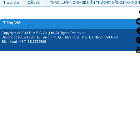
Trang chủ
Diễn đàn
THẢO LUẬN - CHIA SẼ KIẾN THỨC/KỸ NĂNG/KINH NG
Tiếng Việt
Copyright © 2013 D.M.E.C Co.,Ltd, All Rights Reserved.
Địa chỉ: K190 Lê Duẩn, P. Tân chính, Q. Thanh Khê, Thp. Đà Nẵng, Việt Nam.
Điện thoại: (+84) 5113752506