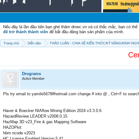
Chà
Nếu đây là lần đầu tiên bạn ghé thăm dmec.vn và có thắc mắc, bạn có th
để trở thành thành viên
để bắt đầu đăng bán sản phẩm của mình.
Trang chủ
Diễn đàn
THẢO LUẬN - CHIA SẼ KIẾN THỨC/KỸ NĂNG/KINH NG
Ce
Drograms
Active Member
Pls try email to yamile5678#hotmail.com change # into @ , Ctrl+F to searc
Haver & Boecker NIAflow Mining Edition 2024 v3.3.0.6
HazardReview LEADER v2008.0.15
HazMap 3D v23_Fire & gas Mapping Software
HAZOPkit
hbm ncode v2023
HC License Enabled Version 5.41