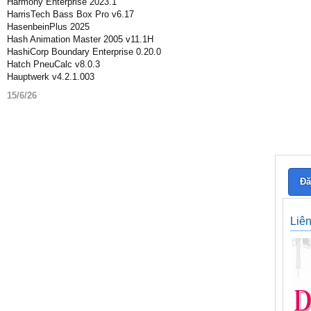
Harmony Enterprise 2023.1
HarrisTech Bass Box Pro v6.17
HasenbeinPlus 2025
Hash Animation Master 2005 v11.1H
HashiCorp Boundary Enterprise 0.20.0
Hatch PneuCalc v8.0.3
Hauptwerk v4.2.1.003
15/6/26
Đă
Liê