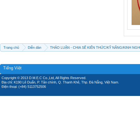
Trang chủ
Diễn đàn
THẢO LUẬN - CHIA SẼ KIẾN THỨC/KỸ NĂNG/KINH NG
Tiếng Việt
Copyright © 2013 D.M.E.C Co.,Ltd, All Rights Reserved.
Địa chỉ: K190 Lê Duẩn, P. Tân chính, Q. Thanh Khê, Thp. Đà Nẵng, Việt Nam.
Điện thoại: (+84) 5113752506