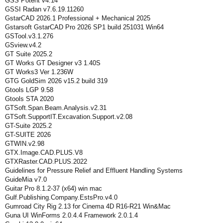
GSS Potent v4.14
GSSI Radan v7.6.19.11260
GstarCAD 2026.1 Professional + Mechanical 2025
Gstarsoft GstarCAD Pro 2026 SP1 build 251031 Win64
GSTool.v3.1.276
GSview.v4.2
GT Suite 2025.2
GT Works GT Designer v3 1.40S
GT Works3 Ver 1.236W
GTG GoldSim 2026 v15.2 build 319
Gtools LGP 9.58
Gtools STA 2020
GTSoft.Span.Beam.Analysis.v2.31
GTSoft.SupportIT.Excavation.Support.v2.08
GT-Suite 2025.2
GT-SUITE 2026
GTWIN.v2.98
GTX.Image.CAD.PLUS.V8
GTXRaster.CAD.PLUS.2022
Guidelines for Pressure Relief and Effluent Handling Systems
GuideMia v7.0
Guitar Pro 8.1.2-37 (x64) win mac
Gulf.Publishing.Company.EstsPro.v4.0
Gumroad City Rig 2.13 for Cinema 4D R16-R21 Win&Mac
Guna UI WinForms 2.0.4.4 Framework 2.0.1.4