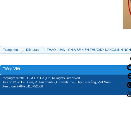
Trang chủ
Diễn đàn
THẢO LUẬN - CHIA SẼ KIẾN THỨC/KỸ NĂNG/KINH NG
Tiếng Việt
Copyright © 2013 D.M.E.C Co.,Ltd, All Rights Reserved.
Địa chỉ: K190 Lê Duẩn, P. Tân chính, Q. Thanh Khê, Thp. Đà Nẵng, Việt Nam.
Điện thoại: (+84) 5113752506