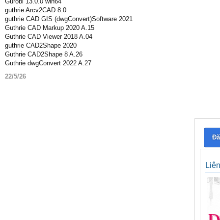
Gurobi 13.0.0 win64
guthrie Arcv2CAD 8.0
guthrie CAD GIS (dwgConvert)Software 2021
Guthrie CAD Markup 2020 A.15
Guthrie CAD Viewer 2018 A.04
guthrie CAD2Shape 2020
Guthrie CAD2Shape 8 A.26
Guthrie dwgConvert 2022 A.27
22/5/26
Đă
Liê