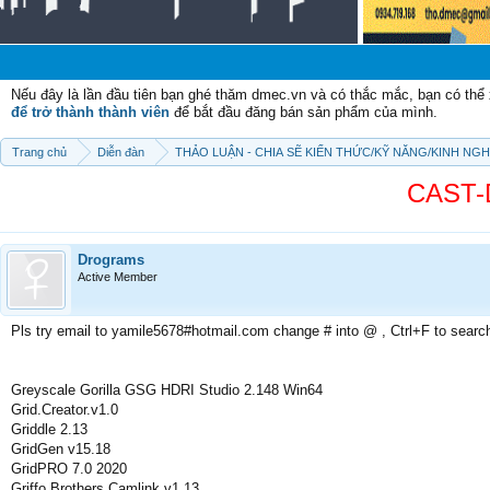
Chà
Nếu đây là lần đầu tiên bạn ghé thăm dmec.vn và có thắc mắc, bạn có th
để trở thành thành viên
để bắt đầu đăng bán sản phẩm của mình.
Trang chủ
Diễn đàn
THẢO LUẬN - CHIA SẼ KIẾN THỨC/KỸ NĂNG/KINH NG
CAST-
Drograms
Active Member
Pls try email to yamile5678#hotmail.com change # into @ , Ctrl+F to searc
Greyscale Gorilla GSG HDRI Studio 2.148 Win64
Grid.Creator.v1.0
Griddle 2.13
GridGen v15.18
GridPRO 7.0 2020
Griffo Brothers Camlink v1.13