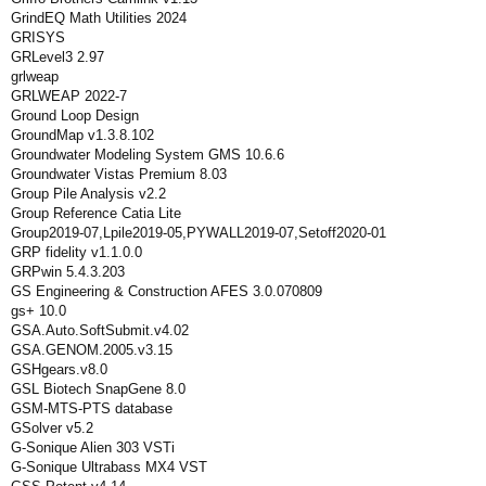
GrindEQ Math Utilities 2024
GRISYS
GRLevel3 2.97
grlweap
GRLWEAP 2022-7
Ground Loop Design
GroundMap v1.3.8.102
Groundwater Modeling System GMS 10.6.6
Groundwater Vistas Premium 8.03
Group Pile Analysis v2.2
Group Reference Catia Lite
Group2019-07,Lpile2019-05,PYWALL2019-07,Setoff2020-01
GRP fidelity v1.1.0.0
GRPwin 5.4.3.203
GS Engineering & Construction AFES 3.0.070809
gs+ 10.0
GSA.Auto.SoftSubmit.v4.02
GSA.GENOM.2005.v3.15
GSHgears.v8.0
GSL Biotech SnapGene 8.0
GSM-MTS-PTS database
GSolver v5.2
G-Sonique Alien 303 VSTi
G-Sonique Ultrabass MX4 VST