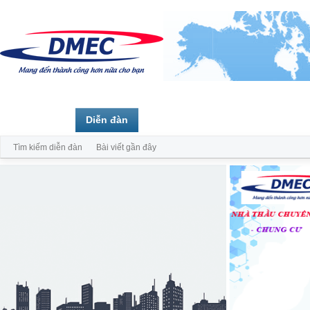
Trang chủ
Diễn đàn
Thành viên
Tìm kiếm diễn đàn
Bài viết gần đây