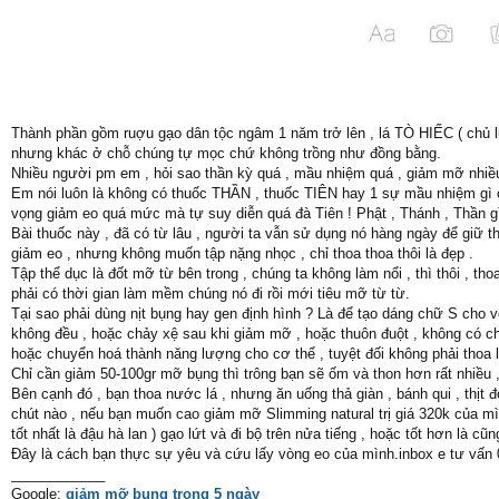
Thành phần gồm ruợu gạo dân tộc ngâm 1 năm trở lên , lá TÒ HIẾC ( chủ lự
nhưng khác ở chỗ chúng tự mọc chứ không trồng như đồng bằng.
Nhiều người pm em , hỏi sao thần kỳ quá , mầu nhiệm quá , giảm mỡ nhiều 
Em nói luôn là không có thuốc THẦN , thuốc TIÊN hay 1 sự mầu nhiệm gì 
vọng giảm eo quá mức mà tự suy diễn quá đà Tiên ! Phật , Thánh , Thần gì
Bài thuốc này , đã có từ lâu , người ta vẫn sử dụng nó hàng ngày để giữ t
giảm eo , nhưng không muốn tập nặng nhọc , chỉ thoa thoa thôi là đẹp .
Tập thể dục là đốt mỡ từ bên trong , chúng ta không làm nổi , thì thôi , 
phải có thời gian làm mềm chúng nó đi rồi mới tiêu mỡ từ từ.
Tại sao phải dùng nịt bụng hay gen định hình ? Là để tạo dáng chữ S cho vò
không đều , hoặc chảy xệ sau khi giảm mỡ , hoặc thuôn đuột , không có chú
hoặc chuyển hoá thành năng lượng cho cơ thể , tuyệt đối không phải tho
Chỉ cần giảm 50-100gr mỡ bụng thì trông bạn sẽ ốm và thon hơn rất nhiều ,
Bên cạnh đó , bạn thoa nước lá , nhưng ăn uống thả giàn , bánh qui , thịt đ
chút nào , nếu bạn muốn cao giảm mỡ Slimming natural trị giá 320k của mìn
tốt nhất là đậu hà lan ) gạo lứt và đi bộ trên nửa tiếng , hoặc tốt hơn là cũ
Đây là cách bạn thực sự yêu và cứu lấy vòng eo của mình.inbox e tư vấ
____________
Google:
giảm mỡ bụng trong 5 ngày