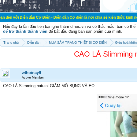
ễn đàn Cơ Điện - Diễn đàn Cơ điện là nơi chia sẽ kiến thức kinh nghiệm trong l
Nếu đây là lần đầu tiên bạn ghé thăm dmec.vn và có thắc mắc, bạn có th
để trở thành thành viên
để bắt đầu đăng bán sản phẩm của mình.
Trang chủ
Diễn đàn
MUA SẮM TRANG THIẾT BỊ CƠ ĐIỆN
Điều hoà khôn
CAO LÁ Slimming 
wthoinay9
Active Member
CAO LÁ Slimming natural GIẢM MỠ BỤNG VÀ EO