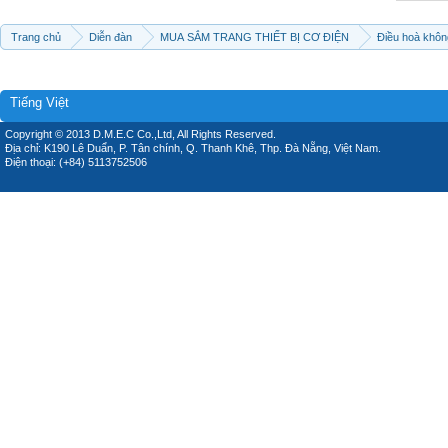
Trang chủ
Diễn đàn
MUA SẮM TRANG THIẾT BỊ CƠ ĐIỆN
Điều hoà khôn
Tiếng Việt
Copyright © 2013 D.M.E.C Co.,Ltd, All Rights Reserved.
Địa chỉ: K190 Lê Duẩn, P. Tân chính, Q. Thanh Khê, Thp. Đà Nẵng, Việt Nam.
Điện thoại: (+84) 5113752506