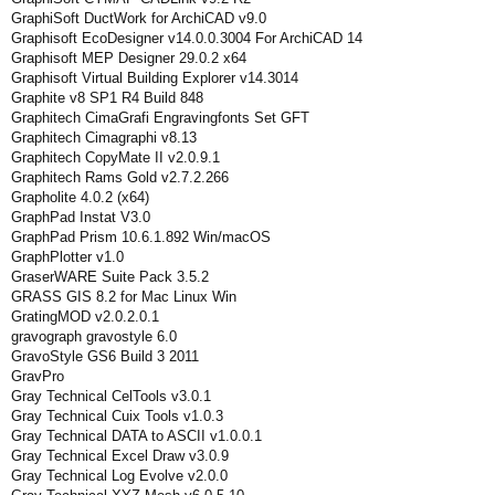
GraphiSoft DuctWork for ArchiCAD v9.0
Graphisoft EcoDesigner v14.0.0.3004 For ArchiCAD 14
Graphisoft MEP Designer 29.0.2 x64
Graphisoft Virtual Building Explorer v14.3014
Graphite v8 SP1 R4 Build 848
Graphitech CimaGrafi Engravingfonts Set GFT
Graphitech Cimagraphi v8.13
Graphitech CopyMate II v2.0.9.1
Graphitech Rams Gold v2.7.2.266
Grapholite 4.0.2 (x64)
GraphPad Instat V3.0
GraphPad Prism 10.6.1.892 Win/macOS
GraphPlotter v1.0
GraserWARE Suite Pack 3.5.2
GRASS GIS 8.2 for Mac Linux Win
GratingMOD v2.0.2.0.1
gravograph gravostyle 6.0
GravoStyle GS6 Build 3 2011
GravPro
Gray Technical CelTools v3.0.1
Gray Technical Cuix Tools v1.0.3
Gray Technical DATA to ASCII v1.0.0.1
Gray Technical Excel Draw v3.0.9
Gray Technical Log Evolve v2.0.0