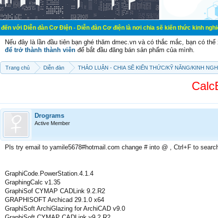
đàn Cơ Điện - Diễn đàn Cơ điện là nơi chia sẽ kiến thức kinh nghiệm trong lãnh
Nếu đây là lần đầu tiên bạn ghé thăm dmec.vn và có thắc mắc, bạn có th
để trở thành thành viên
để bắt đầu đăng bán sản phẩm của mình.
Trang chủ
Diễn đàn
THẢO LUẬN - CHIA SẼ KIẾN THỨC/KỸ NĂNG/KINH NG
Calc
Drograms
Active Member
Pls try email to yamile5678#hotmail.com change # into @ , Ctrl+F to searc
GraphiCode.PowerStation.4.1.4
GraphingCalc v1.35
GraphiSof CYMAP CADLink 9.2.R2
GRAPHISOFT Archicad 29.1.0 x64
GraphiSoft ArchiGlazing for ArchiCAD v9.0
GraphiSoft CYMAP CADLink v9.2 R2