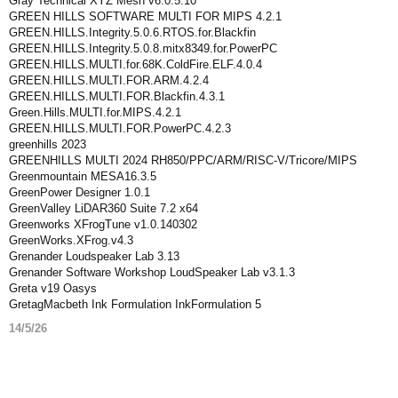
Gray Technical XYZ Mesh v6.0.5.10
GREEN HILLS SOFTWARE MULTI FOR MIPS 4.2.1
GREEN.HILLS.Integrity.5.0.6.RTOS.for.Blackfin
GREEN.HILLS.Integrity.5.0.8.mitx8349.for.PowerPC
GREEN.HILLS.MULTI.for.68K.ColdFire.ELF.4.0.4
GREEN.HILLS.MULTI.FOR.ARM.4.2.4
GREEN.HILLS.MULTI.FOR.Blackfin.4.3.1
Green.Hills.MULTI.for.MIPS.4.2.1
GREEN.HILLS.MULTI.FOR.PowerPC.4.2.3
greenhills 2023
GREENHILLS MULTI 2024 RH850/PPC/ARM/RISC-V/Tricore/MIPS
Greenmountain MESA16.3.5
GreenPower Designer 1.0.1
GreenValley LiDAR360 Suite 7.2 x64
Greenworks XFrogTune v1.0.140302
GreenWorks.XFrog.v4.3
Grenander Loudspeaker Lab 3.13
Grenander Software Workshop LoudSpeaker Lab v3.1.3
Greta v19 Oasys
GretagMacbeth Ink Formulation InkFormulation 5
14/5/26