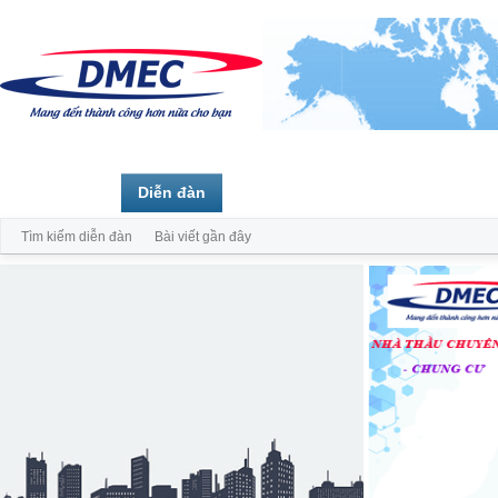
Trang chủ
Diễn đàn
Thành viên
Tìm kiếm diễn đàn
Bài viết gần đây