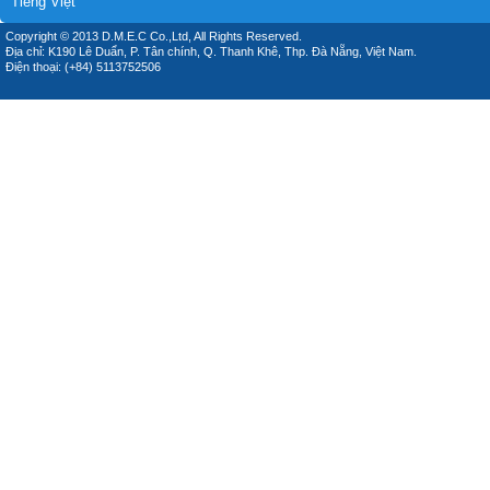
Tiếng Việt
Copyright © 2013 D.M.E.C Co.,Ltd, All Rights Reserved.
Địa chỉ: K190 Lê Duẩn, P. Tân chính, Q. Thanh Khê, Thp. Đà Nẵng, Việt Nam.
Điện thoại: (+84) 5113752506