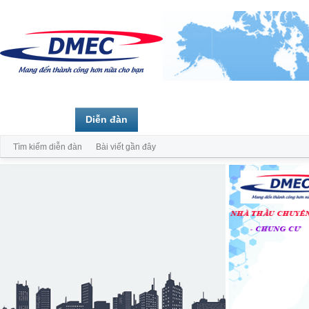
Trang chủ
Diễn đàn
Thành viên
Tìm kiếm diễn đàn
Bài viết gần đây