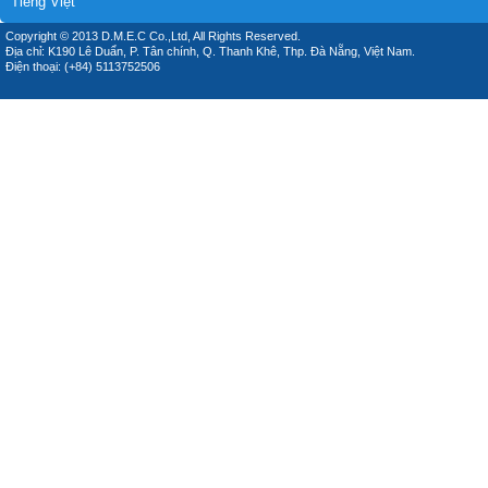
Tiếng Việt
Copyright © 2013 D.M.E.C Co.,Ltd, All Rights Reserved.
Địa chỉ: K190 Lê Duẩn, P. Tân chính, Q. Thanh Khê, Thp. Đà Nẵng, Việt Nam.
Điện thoại: (+84) 5113752506