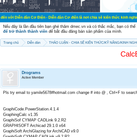
đàn Cơ Điện - Diễn đàn Cơ điện là nơi chia sẽ kiến thức kinh nghiệm trong lãnh
Nếu đây là lần đầu tiên bạn ghé thăm dmec.vn và có thắc mắc, bạn có th
để trở thành thành viên
để bắt đầu đăng bán sản phẩm của mình.
Trang chủ
Diễn đàn
THẢO LUẬN - CHIA SẼ KIẾN THỨC/KỸ NĂNG/KINH NG
Calc
Drograms
Active Member
Pls try email to yamile5678#hotmail.com change # into @ , Ctrl+F to searc
GraphiCode.PowerStation.4.1.4
GraphingCalc v1.35
GraphiSof CYMAP CADLink 9.2.R2
GRAPHISOFT Archicad 29.1.0 x64
GraphiSoft ArchiGlazing for ArchiCAD v9.0
GraphiSoft CYMAP CADLink v9.2 R2