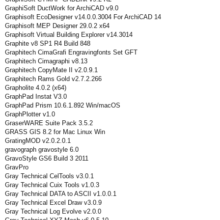
GraphiSoft DuctWork for ArchiCAD v9.0
Graphisoft EcoDesigner v14.0.0.3004 For ArchiCAD 14
Graphisoft MEP Designer 29.0.2 x64
Graphisoft Virtual Building Explorer v14.3014
Graphite v8 SP1 R4 Build 848
Graphitech CimaGrafi Engravingfonts Set GFT
Graphitech Cimagraphi v8.13
Graphitech CopyMate II v2.0.9.1
Graphitech Rams Gold v2.7.2.266
Grapholite 4.0.2 (x64)
GraphPad Instat V3.0
GraphPad Prism 10.6.1.892 Win/macOS
GraphPlotter v1.0
GraserWARE Suite Pack 3.5.2
GRASS GIS 8.2 for Mac Linux Win
GratingMOD v2.0.2.0.1
gravograph gravostyle 6.0
GravoStyle GS6 Build 3 2011
GravPro
Gray Technical CelTools v3.0.1
Gray Technical Cuix Tools v1.0.3
Gray Technical DATA to ASCII v1.0.0.1
Gray Technical Excel Draw v3.0.9
Gray Technical Log Evolve v2.0.0