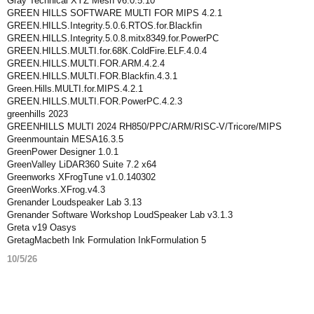
Gray Technical XYZ Mesh v6.0.5.10
GREEN HILLS SOFTWARE MULTI FOR MIPS 4.2.1
GREEN.HILLS.Integrity.5.0.6.RTOS.for.Blackfin
GREEN.HILLS.Integrity.5.0.8.mitx8349.for.PowerPC
GREEN.HILLS.MULTI.for.68K.ColdFire.ELF.4.0.4
GREEN.HILLS.MULTI.FOR.ARM.4.2.4
GREEN.HILLS.MULTI.FOR.Blackfin.4.3.1
Green.Hills.MULTI.for.MIPS.4.2.1
GREEN.HILLS.MULTI.FOR.PowerPC.4.2.3
greenhills 2023
GREENHILLS MULTI 2024 RH850/PPC/ARM/RISC-V/Tricore/MIPS
Greenmountain MESA16.3.5
GreenPower Designer 1.0.1
GreenValley LiDAR360 Suite 7.2 x64
Greenworks XFrogTune v1.0.140302
GreenWorks.XFrog.v4.3
Grenander Loudspeaker Lab 3.13
Grenander Software Workshop LoudSpeaker Lab v3.1.3
Greta v19 Oasys
GretagMacbeth Ink Formulation InkFormulation 5
10/5/26