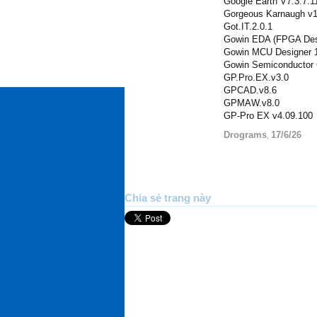
Google Earth V7.3.7.1
Gorgeous Karnaugh v1
Got.IT.2.0.1
Gowin EDA (FPGA Desi
Gowin MCU Designer 1
Gowin Semiconductor 
GP.Pro.EX.v3.0
GPCAD.v8.6
GPMAW.v8.0
GP-Pro EX v4.09.100
Drograms
17/6/26
,
Chia sẻ trang này