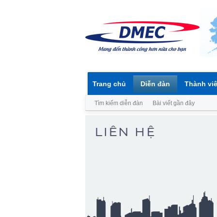
Trang chủ
Diễn đàn
Thành vi
Tìm kiếm diễn đàn
Bài viết gần đây