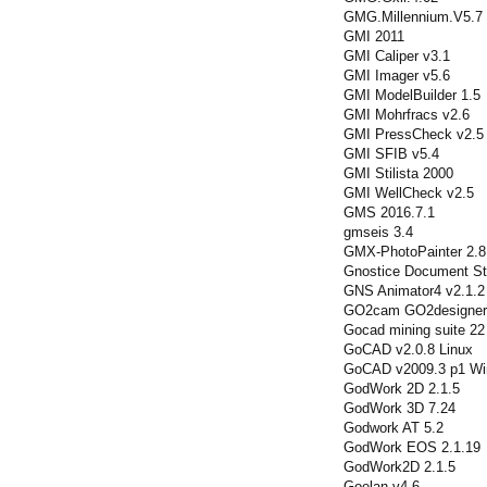
GMG.Millennium.V5.7
GMI 2011
GMI Caliper v3.1
GMI Imager v5.6
GMI ModelBuilder 1.5
GMI Mohrfracs v2.6
GMI PressCheck v2.5
GMI SFIB v5.4
GMI Stilista 2000
GMI WellCheck v2.5
GMS 2016.7.1
gmseis 3.4
GMX-PhotoPainter 2.8
Gnostice Document St
GNS Animator4 v2.1.2
GO2cam GO2designer.
Gocad mining suite 22
GoCAD v2.0.8 Linux
GoCAD v2009.3 p1 Wi
GodWork 2D 2.1.5
GodWork 3D 7.24
Godwork AT 5.2
GodWork EOS 2.1.19
GodWork2D 2.1.5
Goelan v4.6