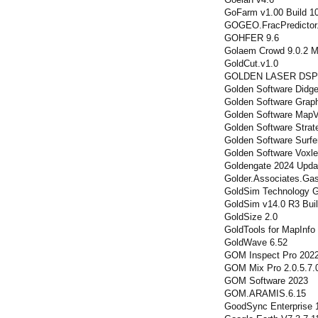
GoFarm v1.00 Build 1
GOGEO.FracPredictor
GOHFER 9.6
Golaem Crowd 9.0.2 M
GoldCut.v1.0
GOLDEN LASER DSP 
Golden Software Didge
Golden Software Graph
Golden Software MapVi
Golden Software Strate
Golden Software Surfe
Golden Software Voxle
Goldengate 2024 Upda
Golder.Associates.Ga
GoldSim Technology G
GoldSim v14.0 R3 Bui
GoldSize 2.0
GoldTools for MapInfo
GoldWave 6.52
GOM Inspect Pro 202
GOM Mix Pro 2.0.5.7.
GOM Software 2023
GOM.ARAMIS.6.15
GoodSync Enterprise 1