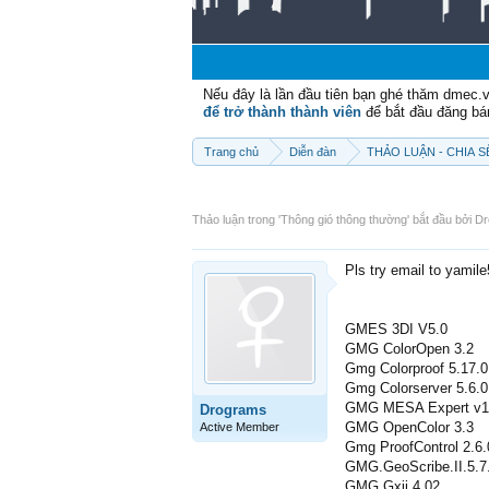
Nếu đây là lần đầu tiên bạn ghé thăm dmec.
để trở thành thành viên
để bắt đầu đăng bá
Trang chủ
Diễn đàn
THẢO LUẬN - CHIA 
Thảo luận trong '
Thông gió thông thường
' bắt đầu bởi
Dr
Pls try email to yamil
GMES 3DI V5.0
GMG ColorOpen 3.2
Gmg Colorproof 5.17.0
Gmg Colorserver 5.6.0
GMG MESA Expert v1
Drograms
GMG OpenColor 3.3
Active Member
Gmg ProofControl 2.6.
GMG.GeoScribe.II.5.7
GMG.Gxii.4.02