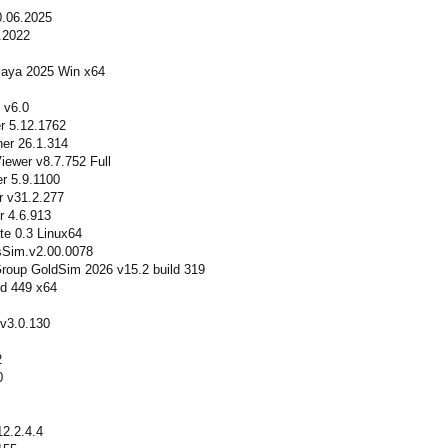
0.06.2025
.2022
aya 2025 Win x64
v6.0
r 5.12.1762
er 26.1.314
ewer v8.7.752 Full
r 5.9.1100
r v31.2.277
r 4.6.913
te 0.3 Linux64
sSim.v2.00.0078
roup GoldSim 2026 v15.2 build 319
ld 449 x64
 v3.0.130
2
0
2.2.4.4