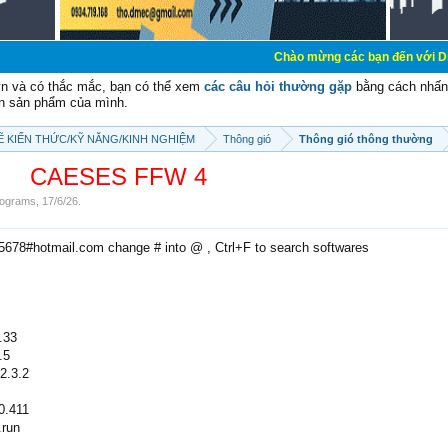
Chào mừng các bạn đến với Diễn đàn Cơ Điệ
vn và có thắc mắc, bạn có thể xem
các câu hỏi thường gặp
bằng cách nhấn 
n sản phẩm của mình.
SẼ KIẾN THỨC/KỸ NĂNG/KINH NGHIỆM
Thông gió
Thông gió thông thường
CAESES FFW 4
ograms
,
17/6/26
.
e5678#hotmail.com change # into @ , Ctrl+F to search softwares
.33
.5
2.3.2
0.411
.run