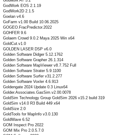
Godwork AT 5.2
GodWork EOS 2.1.19
GodWork2D 2.1.5
Goelan v4.6
GoFarm v1.00 Build 10.06.2025
GOGEO.FracPredictor.2022
GOHFER 9.6
Golaem Crowd 9.0.2 Maya 2025 Win x64
GoldCut.v1.0
GOLDEN LASER DSP v6.0
Golden Software Didger 5.12.1762
Golden Software Grapher 26.1.314
Golden Software MapViewer v8.7.752 Full
Golden Software Strater 5.9.1100
Golden Software Surfer v31.2.277
Golden Software Voxler 4.6.913
Goldengate 2024 Update 0.3 Linux64
Golder.Associates.GasSim.v2.00.0078
GoldSim Technology Group GoldSim 2026 v15.2 build 319
GoldSim v14.0 R3 Build 449 x64
GoldSize 2.0
GoldTools for MapInfo v3.0.130
GoldWave 6.52
GOM Inspect Pro 2022
GOM Mix Pro 2.0.5.7.0