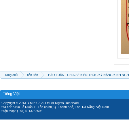
Trang chủ
Diễn đàn
THẢO LUẬN - CHIA SẼ KIẾN THỨC/KỸ NĂNG/KINH NG
Tiếng Việt
Copyright © 2013 D.M.E.C Co.,Ltd, All Rights Reserved.
Địa chỉ: K190 Lê Duẩn, P. Tân chính, Q. Thanh Khê, Thp. Đà Nẵng, Việt Nam.
Điện thoại: (+84) 5113752506