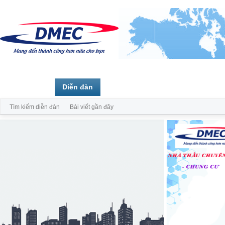
Trang chủ
Diễn đàn
Thành viên
Tìm kiếm diễn đàn
Bài viết gần đây