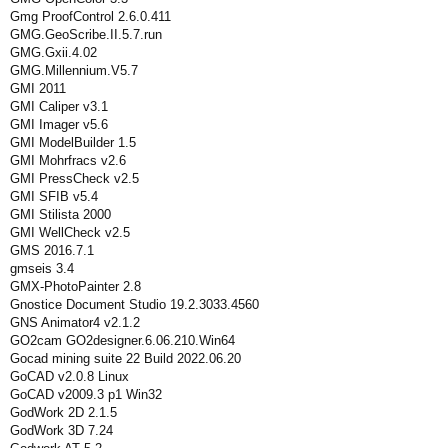
Gmg ProofControl 2.6.0.411
GMG.GeoScribe.II.5.7.run
GMG.Gxii.4.02
GMG.Millennium.V5.7
GMI 2011
GMI Caliper v3.1
GMI Imager v5.6
GMI ModelBuilder 1.5
GMI Mohrfracs v2.6
GMI PressCheck v2.5
GMI SFIB v5.4
GMI Stilista 2000
GMI WellCheck v2.5
GMS 2016.7.1
gmseis 3.4
GMX-PhotoPainter 2.8
Gnostice Document Studio 19.2.3033.4560
GNS Animator4 v2.1.2
GO2cam GO2designer.6.06.210.Win64
Gocad mining suite 22 Build 2022.06.20
GoCAD v2.0.8 Linux
GoCAD v2009.3 p1 Win32
GodWork 2D 2.1.5
GodWork 3D 7.24