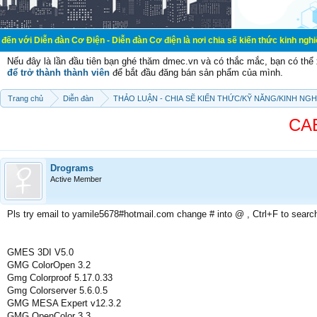
đàn Cơ Điện - Diễn đàn Cơ điện là nơi chia sẽ kiến thức kinh nghiệm trong lãnh
Nếu đây là lần đầu tiên bạn ghé thăm dmec.vn và có thắc mắc, bạn có th
để trở thành thành viên
để bắt đầu đăng bán sản phẩm của mình.
Trang chủ
Diễn đàn
THẢO LUẬN - CHIA SẼ KIẾN THỨC/KỸ NĂNG/KINH NG
CA
Drograms
Active Member
Pls try email to yamile5678#hotmail.com change # into @ , Ctrl+F to searc
GMES 3DI V5.0
GMG ColorOpen 3.2
Gmg Colorproof 5.17.0.33
Gmg Colorserver 5.6.0.5
GMG MESA Expert v12.3.2
GMG OpenColor 3.3