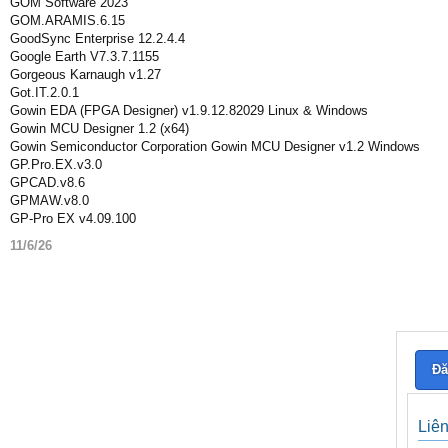
GOM Software 2023
GOM.ARAMIS.6.15
GoodSync Enterprise 12.2.4.4
Google Earth V7.3.7.1155
Gorgeous Karnaugh v1.27
Got.IT.2.0.1
Gowin EDA (FPGA Designer) v1.9.12.82029 Linux & Windows
Gowin MCU Designer 1.2 (x64)
Gowin Semiconductor Corporation Gowin MCU Designer v1.2 Windows
GP.Pro.EX.v3.0
GPCAD.v8.6
GPMAW.v8.0
GP-Pro EX v4.09.100
11/6/26
Đă
Liê