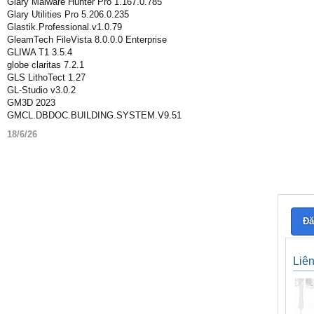
Glary Malware Hunter Pro 1.167.0.785
Glary Utilities Pro 5.206.0.235
Glastik.Professional.v1.0.79
GleamTech FileVista 8.0.0.0 Enterprise
GLIWA T1 3.5.4
globe claritas 7.2.1
GLS LithoTect 1.27
GL-Studio v3.0.2
GM3D 2023
GMCL.DBDOC.BUILDING.SYSTEM.V9.51
18/6/26
Đă
Liê