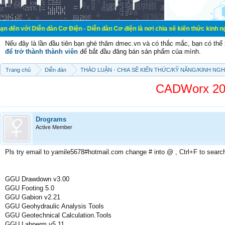
ễn đàn Cơ Điện - Diễn đàn Cơ điện là nơi chia sẽ kiến thức kinh nghiệm trong l
Nếu đây là lần đầu tiên bạn ghé thăm dmec.vn và có thắc mắc, bạn có th
để trở thành thành viên
để bắt đầu đăng bán sản phẩm của mình.
Trang chủ
Diễn đàn
THẢO LUẬN - CHIA SẼ KIẾN THỨC/KỸ NĂNG/KINH NG
CADWorx 20
Drograms
Active Member
Pls try email to yamile5678#hotmail.com change # into @ , Ctrl+F to searc
GGU Drawdown v3.00
GGU Footing 5.0
GGU Gabion v2.21
GGU Geohydraulic Analysis Tools
GGU Geotechnical Calculation.Tools
GGU Labperm v5.11