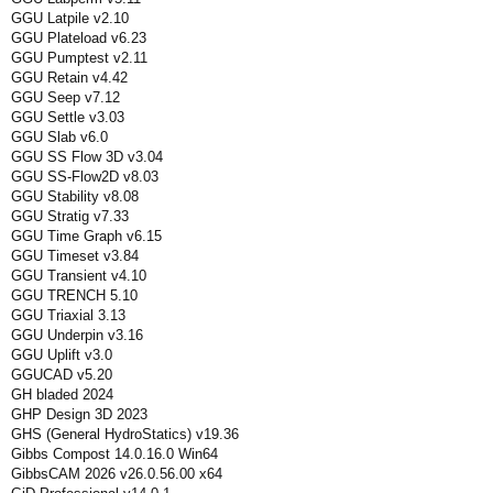
GGU Latpile v2.10
GGU Plateload v6.23
GGU Pumptest v2.11
GGU Retain v4.42
GGU Seep v7.12
GGU Settle v3.03
GGU Slab v6.0
GGU SS Flow 3D v3.04
GGU SS-Flow2D v8.03
GGU Stability v8.08
GGU Stratig v7.33
GGU Time Graph v6.15
GGU Timeset v3.84
GGU Transient v4.10
GGU TRENCH 5.10
GGU Triaxial 3.13
GGU Underpin v3.16
GGU Uplift v3.0
GGUCAD v5.20
GH bladed 2024
GHP Design 3D 2023
GHS (General HydroStatics) v19.36
Gibbs Compost 14.0.16.0 Win64
GibbsCAM 2026 v26.0.56.00 x64