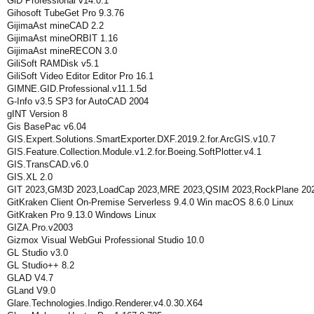
GiD Professional v14.0.1
Gihosoft TubeGet Pro 9.3.76
GijimaAst mineCAD 2.2
GijimaAst mineORBIT 1.16
GijimaAst mineRECON 3.0
GiliSoft RAMDisk v5.1
GiliSoft Video Editor Editor Pro 16.1
GIMNE.GID.Professional.v11.1.5d
G-Info v3.5 SP3 for AutoCAD 2004
gINT Version 8
Gis BasePac v6.04
GIS.Expert.Solutions.SmartExporter.DXF.2019.2.for.ArcGIS.v10.7
GIS.Feature.Collection.Module.v1.2.for.Boeing.SoftPlotter.v4.1
GIS.TransCAD.v6.0
GIS.XL 2.0
GIT 2023,GM3D 2023,LoadCap 2023,MRE 2023,QSIM 2023,RockPlane 202
GitKraken Client On-Premise Serverless 9.4.0 Win macOS 8.6.0 Linux
GitKraken Pro 9.13.0 Windows Linux
GIZA.Pro.v2003
Gizmox Visual WebGui Professional Studio 10.0
GL Studio v3.0
GL Studio++ 8.2
GLAD V4.7
GLand V9.0
Glare.Technologies.Indigo.Renderer.v4.0.30.X64