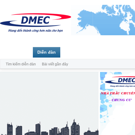
Trang chủ
Diễn đàn
Thành viên
Tìm kiếm diễn đàn
Bài viết gần đây