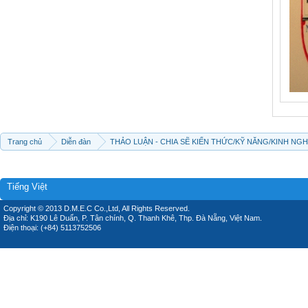
Trang chủ
Diễn đàn
THẢO LUẬN - CHIA SẼ KIẾN THỨC/KỸ NĂNG/KINH NG
Tiếng Việt
Copyright © 2013 D.M.E.C Co.,Ltd, All Rights Reserved.
Địa chỉ: K190 Lê Duẩn, P. Tân chính, Q. Thanh Khê, Thp. Đà Nẵng, Việt Nam.
Điện thoại: (+84) 5113752506