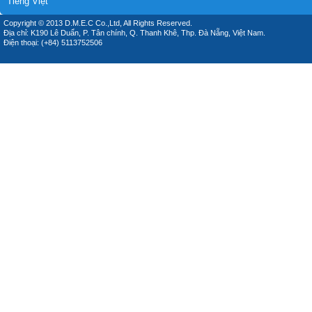
Tiếng Việt
Copyright © 2013 D.M.E.C Co.,Ltd, All Rights Reserved.
Địa chỉ: K190 Lê Duẩn, P. Tân chính, Q. Thanh Khê, Thp. Đà Nẵng, Việt Nam.
Điện thoại: (+84) 5113752506