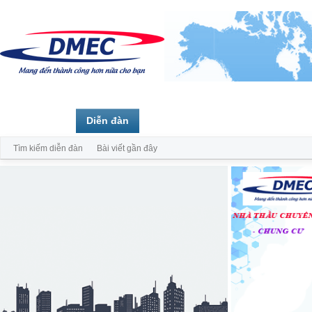
Trang chủ
Diễn đàn
Thành viên
Tìm kiếm diễn đàn
Bài viết gần đây