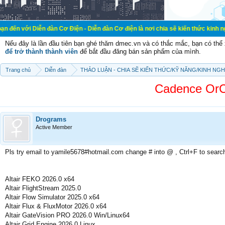
ễn đàn Cơ Điện - Diễn đàn Cơ điện là nơi chia sẽ kiến thức kinh nghiệm trong l
Nếu đây là lần đầu tiên bạn ghé thăm dmec.vn và có thắc mắc, bạn có th
để trở thành thành viên
để bắt đầu đăng bán sản phẩm của mình.
Trang chủ
Diễn đàn
THẢO LUẬN - CHIA SẼ KIẾN THỨC/KỸ NĂNG/KINH NG
Cadence OrC
Drograms
Active Member
Pls try email to yamile5678#hotmail.com change # into @ , Ctrl+F to searc
Altair FEKO 2026.0 x64
Altair FlightStream 2025.0
Altair Flow Simulator 2025.0 x64
Altair Flux & FluxMotor 2026.0 x64
Altair GateVision PRO 2026.0 Win/Linux64
Altair Grid Engine 2026.0 Linux