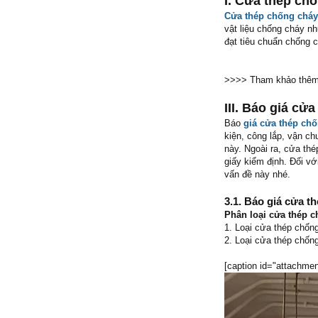
I. Cửa thép chố
Cửa thép chống cháy
vật liệu chống cháy n
đạt tiêu chuẩn chống c
>>>> Tham khảo thêm
III. Báo giá cử
Báo
giá cửa thép ch
kiện, công lắp, vận c
này. Ngoài ra, cửa th
giấy kiểm định. Đối v
vấn đề này nhé.
3.1. Báo giá cửa 
Phân loại cửa thép 
1. Loại cửa thép chốn
2. Loại cửa thép chốn
[caption id="attachmen