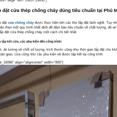
ize="large" ids="15637,15638"]
ắp đặt cửa thép chống cháy đúng tiêu chuẩn tại Phú M
p đặt
cửa chống cháy
được thực hiện bởi các thợ lắp đặt lành nghề. Tuy nh
ện theo một quy trình nhất định để đảm bảo tiêu chuẩn về chất lượng, độ an 
lắp đặt cửa thép chống cháy một cách chi tiết nhất.
 tập kết cửa, các phụ kiện đến công trình:
t, đo lường sẽ chốt số lượng, kích thước cũng như thời gian lắp đặt cho kh
àn giao, cửa cũng như các phụ kiện sẽ được tập kết tại công trình.
t_16096" align="aligncenter" width="800"]