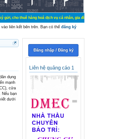
g hoá dịch vụ cá nhân, gia đình. Mua bán, ký gửi, cho thuê thiết bị hệ thống c
vào liên kết bên trên. Bạn có thể
đăng ký
Đăng nhập / Đăng ký
Liên hệ quảng cáo 1
 dân dụng
riển mạnh
CCC), cửa
. Nếu bạn
viết dưới