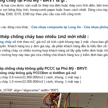
ng cháy tại Phú Mỹ - BRVT là gì :
là loại cửa được sản xuất từ thép mạ điện hoặc thép sơn tĩnh điện, bên tro
hư sợi bông thủy tinh, honeycomb paper hoặc foam cách nhiệt. Dòng cửa nà
háy EI60, EI70, EI90 tùy theo yêu cầu của mỗi công trình.
 các dòng cửa khác :
Cửa nhựa composite tại Long An - Cửa nhựa phòn
a thép chống cháy bao nhiêu 1m2 mới nhất :
ống cháy
sẽ tính theo m2, giá m2 sẽ tính cánh khung nẹp 1 mặt, chưa bao g
huyển. Khách hàng lưu ý đơn giá này, đa phần khách hàng đều bị hiểu lầm về
ép chống cháy có nhiều trường hợp khách hàng sẽ lấy giấy kiểm định hoặc kh
ới trường hợp này báo giá cửa chống chá khách hàng lưu ý kiểm định báo gi
thép chống cháy không giấy PCCC tại Phú Mỹ - BRVT:
chống cháy không giấy PCCCĐơn vị tínhĐơn giá m2
g cháy 0.8 mmm21.800.000/m2 ( cánh, khung, 1 mặt nẹp )
g cháy 1.0 mmm22.000.000/m2 ( cánh, khung, 1 mặt nẹp )
t_15769" align="aligncenter" width="800"]