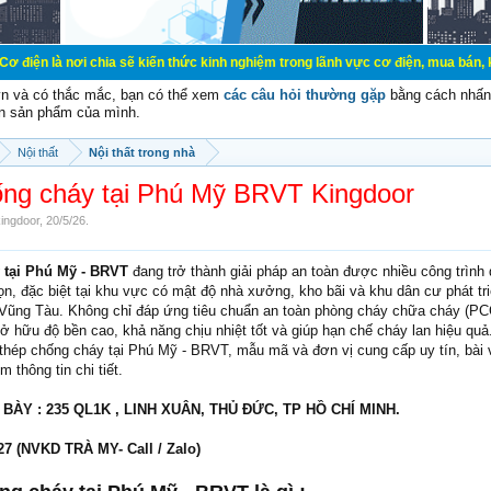
ẽ kiến thức kinh nghiệm trong lãnh vực cơ điện, mua bán, ký gửi, cho thuê hàn
vn và có thắc mắc, bạn có thể xem
các câu hỏi thường gặp
bằng cách nhấn 
n sản phẩm của mình.
Nội thất
Nội thất trong nhà
ống cháy tại Phú Mỹ BRVT Kingdoor
ingdoor
,
20/5/26
.
 tại Phú Mỹ - BRVT
đang trở thành giải pháp an toàn được nhiều công trình
ọn, đặc biệt tại khu vực có mật độ nhà xưởng, kho bãi và khu dân cư phát t
Vũng Tàu. Không chỉ đáp ứng tiêu chuẩn an toàn phòng cháy chữa cháy (P
ở hữu độ bền cao, khả năng chịu nhiệt tốt và giúp hạn chế cháy lan hiệu quả
 thép chống cháy tại Phú Mỹ - BRVT, mẫu mã và đơn vị cung cấp uy tín, bài 
 thông tin chi tiết.
Y : 235 QL1K , LINH XUÂN, THỦ ĐỨC, TP HỒ CHÍ MINH.
7 (NVKD TRÀ MY- Call / Zalo)