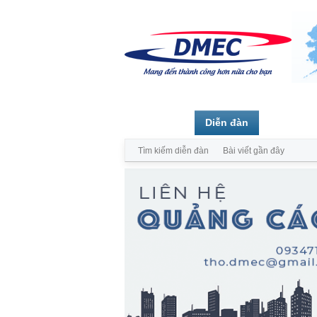
Trang chủ
Diễn đàn
Thành vi
Tìm kiếm diễn đàn
Bài viết gần đây