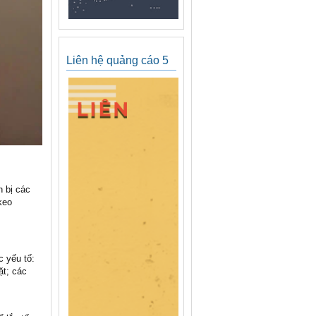
Liên hệ quảng cáo 5
n bị các
keo
c yếu tố:
ặt; các