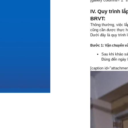
[gallery columns="2" s
IV. Quy trình l
BRVT:
Thông thường, việc lắ
cũng cần được thực hi
Dưới đây là quy trình 
Bước 1
: Vận chuyển và
Sau khi khảo sá
Đúng đến ngày b
[caption id="attachmen