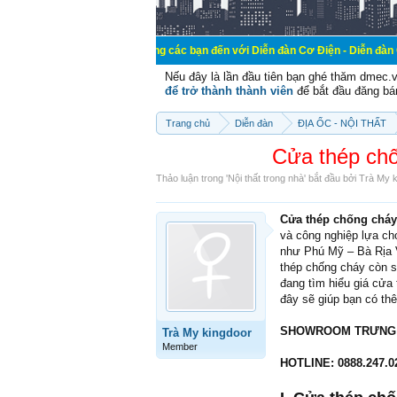
Chào mừng các bạn đến với Diễn đàn Cơ Điện - Diễn đàn Cơ điện là nơi chia s
Nếu đây là lần đầu tiên bạn ghé thăm dmec.
để trở thành thành viên
để bắt đầu đăng bá
Trang chủ
Diễn đàn
ĐỊA ỐC - NỘI THẤT
Cửa thép ch
Thảo luận trong '
Nội thất trong nhà
' bắt đầu bởi
Trà My k
Cửa thép chống cháy
và công nghiệp lựa ch
như Phú Mỹ – Bà Rịa 
thép chống cháy còn s
đang tìm hiểu giá cửa
đây sẽ giúp bạn có thêm
SHOWROOM TRƯNG BÀ
Trà My kingdoor
Member
HOTLINE: 0888.247.02