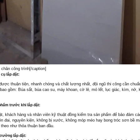
chân công trình[/caption]
 cụ lắp đặt:
 được thuận tiện, nhanh chóng và chất lượng nhất, đội ngũ thi công cần chuẩ
 bao gồm: Búa sắt, búa cao su, máy khoan, cờ lê, mỏ lết, lục giác, kìm, nở, 
hẩm trước khi lắp đặt:
ặt, khách hàng và nhân viên kỹ thuật đồng kiểm tra sản phẩm để bảo đảm cá
n đai, nguyên kiện, không bị xước, không móp méo hay bong tróc sơn bề m
 theo như thỏa thuận ban đầu.
trường lắp đặt: