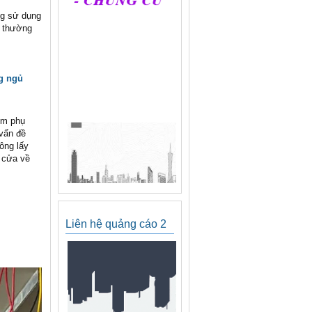
ng sử dụng
y thường
g ngủ
ồm phụ
 vấn đề
ông lấy
á cửa về
Liên hệ quảng cáo 2