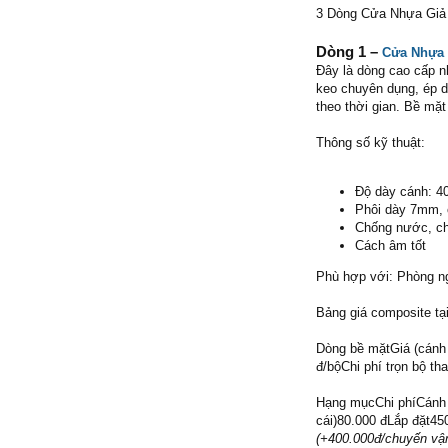
3 Dòng Cửa Nhựa Giả
Dòng 1 –
Cửa Nhựa
Đây là dòng cao cấp n
keo chuyên dụng, ép d
theo thời gian. Bề mặt
Thông số kỹ thuật:
Độ dày cánh: 4
Phôi dày 7mm,
Chống nước, ch
Cách âm tốt
Phù hợp với: Phòng ng
Bảng giá composite tạ
Dòng bề mặtGiá (cánh
đ/bộChi phí trọn bộ th
Hạng mụcChi phíCánh +
cái)80.000 đLắp đặt4
(+400.000đ/chuyến vậ