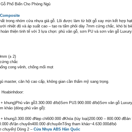
 Gỗ Phổ Biến Cho Phòng Ngủ
 Composite
hất trong nhóm cửa nhựa giả gỗ. Lõi được làm từ bột gỗ xay mịn kết hợp hạ
ưới nhiệt độ và áp suất cao – tạo ra tấm phôi dày 7mm cứng chắc, khó bị bi
 hoàn thiện tinh tế với 3 lựa chọn: phủ vân gỗ, sơn PU và sơn vân gỗ Luxury
0mm (± 2)
 cứng chắc
ống cong vênh, chống mối mọt
ủ master, căn hộ cao cấp, không gian cần thẩm mỹ sang trọng.
i Hoabinhdoor:
 + khung)Phủ vân gỗ3.300.000 đ/bộSơn PU3.900.000 đ/bộSơn vân gỗ Luxury
am khảo (dòng phủ vân gỗ):
 khung3.300.000 đNẹp chỉ600.000 đKhóa (tùy loại)200.000 – 800.000 đBản l
50.000 đVận chuyển400.000 đ/chuyếnTổng tham khảo~4.630.000đ/bộ
n chuyển)
Dòng 2 –
Cửa Nhựa ABS Hàn Quốc