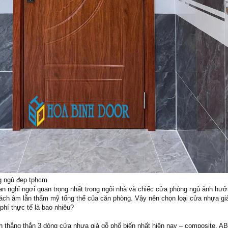
g ngủ đẹp tphcm
an nghỉ ngơi quan trọng nhất trong ngôi nhà và chiếc cửa phòng ngủ ảnh hưở
 cách âm lẫn thẩm mỹ tổng thể của căn phòng. Vậy nên chọn loại cửa nhựa gi
phí thực tế là bao nhiêu?
nh thẳng thắn 3 dòng cửa nhựa giả gỗ phổ biến nhất hiện nay – composite, A