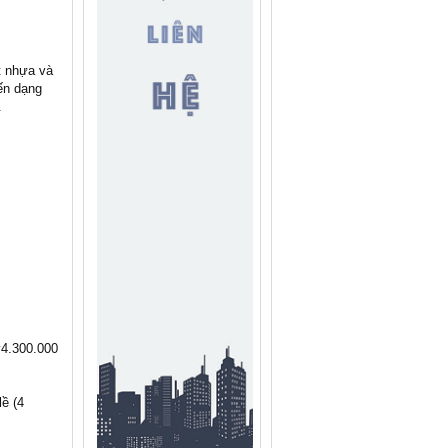
t nhựa và
ến dạng
.
4.300.000
ề (4