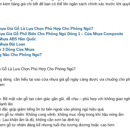
kèm bảng giá chi tiết để bạn có thể lên ngân sách chính xác trước khi quyế
hựa Giả Gỗ Là Lựa Chọn Phù Hợp Cho Phòng Ngủ?
ựa Giả Gỗ Phổ Biến Cho Phòng Ngủ
Dòng 1 – Cửa Nhựa Composite
 Nhựa ABS Hàn Quốc
Nhựa Đài Loan
h 3 Dòng Cửa Nhựa
g Nào Cho Phòng Ngủ?
ả Gỗ Là Lựa Chọn Phù Hợp Cho Phòng Ngủ?
g dòng, cần hiểu tại sao cửa nhựa giả gỗ ngày càng được ưa chuộng cho p
am:
Bề mặt vân gỗ tạo cảm giác gần gũi, dễ chịu – phù hợp với không gian ngh
lạnh lẽo
i đặc giúp giảm tiếng ồn từ bên ngoài vào phòng ngủ hiệu quả
ơn gỗ tự nhiên: Không cong vênh, không mục rỗng trong khí hậu nóng ẩm
n: Lau khăn ẩm là đủ, không cần sơn lại định kỳ
 hơn gỗ tự nhiên đáng kể nhưng tuổi thọ tương đương hoặc cao hơn