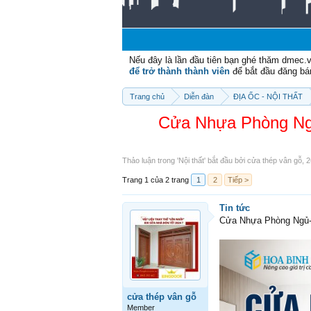
Chào mừ
Nếu đây là lần đầu tiên bạn ghé thăm dmec.
để trở thành thành viên
để bắt đầu đăng bá
Trang chủ
Diễn đàn
ĐỊA ỐC - NỘI THẤT
Cửa Nhựa Phòng Ngủ
Thảo luận trong '
Nội thất
' bắt đầu bởi
cửa thép vân gỗ
,
2
Trang 1 của 2 trang
1
2
Tiếp >
Tin tức
Cửa Nhựa Phòng Ngủ-N
cửa thép vân gỗ
Member