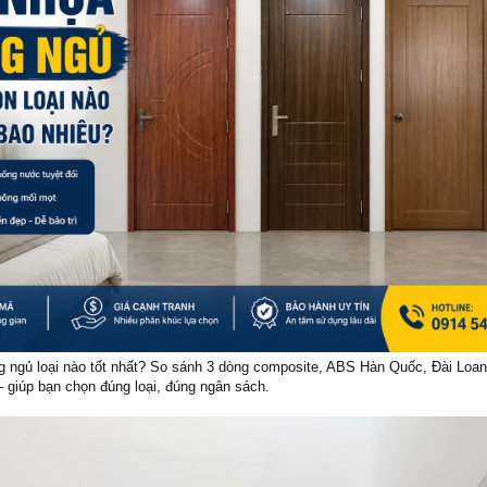
 ngủ loại nào tốt nhất? So sánh 3 dòng composite, ABS Hàn Quốc, Đài Loa
 – giúp bạn chọn đúng loại, đúng ngân sách.