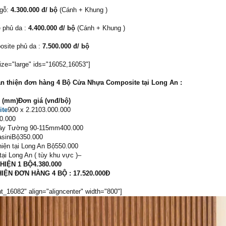
gỗ:
4.300.000 đ/ bộ
(Cánh + Khung )
phủ da :
4.400.000 đ/ bộ
(Cánh + Khung )
site phủ da :
7.500.000 đ/ bộ
ize="large" ids="16052,16053"]
àn thiện đơn hàng 4 Bộ Cửa Nhựa Composite tại Long An :
 (mm)Đơn giá (vnđ/bộ)
ite
900 x 2.2103.000.000
80.000
Dày Tường 90-115mm400.000
PasiniBộ350.000
hiện tại Long An Bộ550.000
tại Long An ( tùy khu vực )–
IỆN 1 BỘ4.380.000
ỆN ĐƠN HÀNG 4 BỘ : 17.520.000Đ
t_16082" align="aligncenter" width="800"]