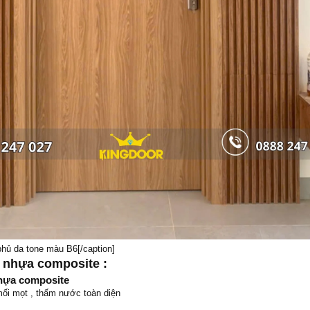
hủ da tone màu B6[/caption]
 nhựa composite :
hựa composite
ối mọt , thấm nước toàn diện