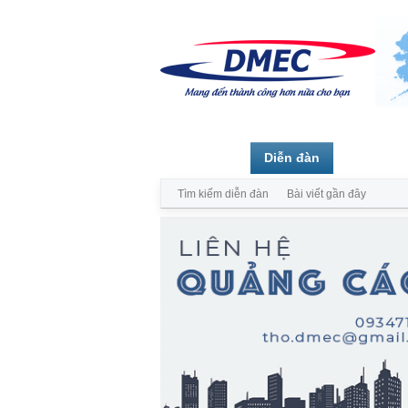
Trang chủ
Diễn đàn
Thành vi
Tìm kiếm diễn đàn
Bài viết gần đây