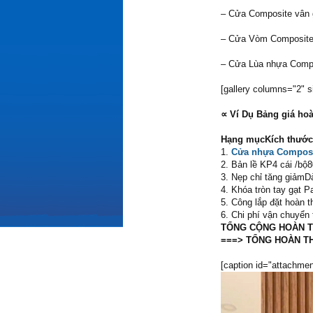
– Cửa Composite vân 
– Cửa Vòm Composite 
– Cửa Lùa nhựa Compo
[gallery columns="2" s
∝ Ví Dụ Bảng giá ho
Hạng mụcKích thước
1.
Cửa nhựa Compos
2. Bản lề KP4 cái /bộ
3. Nẹp chỉ tăng giảm
4. Khóa tròn tay gạt 
5. Công lắp đặt hoàn t
6. Chi phí vận chuyển 
TỔNG CỘNG HOÀN TH
===> TỔNG HOÀN THI
[caption id="attachmen