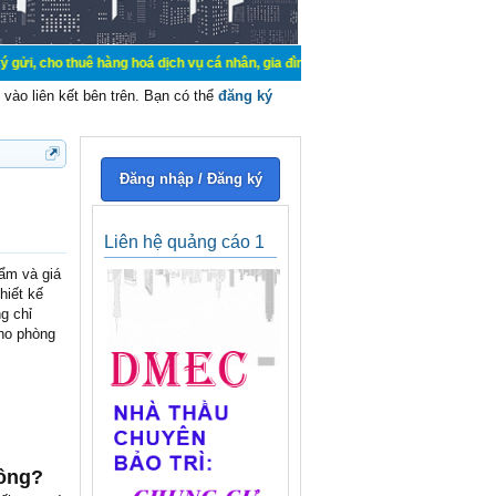
g hoá dịch vụ cá nhân, gia đình. Mua bán, ký gửi, cho thuê thiết bị hệ thống c
vào liên kết bên trên. Bạn có thể
đăng ký
Đăng nhập / Đăng ký
Liên hệ quảng cáo 1
 ẩm và giá
hiết kế
g chỉ
cho phòng
hông?