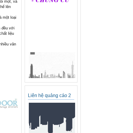
ối mọt, và
hể lên
 một loại
 đều với
hất liệu
nhiều vân
Liên hệ quảng cáo 2