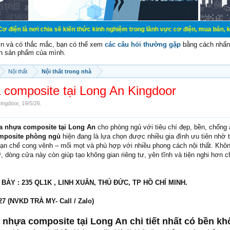
ẽ kiến thức kinh nghiệm trong lãnh vực cơ điện, mua bán, ký gửi, cho thuê hàn
vn và có thắc mắc, bạn có thể xem
các câu hỏi thường gặp
bằng cách nhấn 
n sản phẩm của mình.
Nội thất
Nội thất trong nhà
composite tại Long An Kingdoor
ingdoor
,
19/5/26
.
a nhựa composite tại Long An
cho phòng ngủ với tiêu chí đẹp, bền, chống
mposite phòng ngủ
hiện đang là lựa chọn được nhiều gia đình ưu tiên nhờ t
 hạn chế cong vênh – mối mọt và phù hợp với nhiều phong cách nội thất. Khôn
 dòng cửa này còn giúp tạo không gian riêng tư, yên tĩnh và tiện nghi hơn 
Y : 235 QL1K , LINH XUÂN, THỦ ĐỨC, TP HỒ CHÍ MINH.
7 (NVKD TRÀ MY- Call / Zalo)
a nhựa composite tại Long An chi tiết nhất có bền k