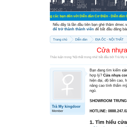
Chào mừng các bạn đến với Diễn đàn Cơ Điện - Diễn đàn Cơ điện là nơi chia s
Nếu đây là lần đầu tiên bạn ghé thăm dmec.
để trở thành thành viên
để bắt đầu đăng bá
Trang chủ
Diễn đàn
ĐỊA ỐC - NỘI THẤT
Cửa nhựa 
Thảo luận trong '
Nội thất trong nhà
' bắt đầu bởi
Trà My k
Bạn đang tìm kiếm
cử
hợp lý?
Cửa nhựa co
hiện đại, độ bền cao,
nâng cao tính thẩm mỹ,
ngủ.
SHOWROOM TRƯNG BÀ
Trà My kingdoor
HOTLINE: 0888.247.02
Member
1. Tìm hiểu cử