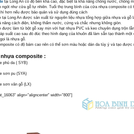
te
tại Long An có độ bền khá cao, đặc biệt là khả năng chống nước, chống m
o ngót như cửa gỗ tự nhiên. Tuổi thọ trung bình của cửa nhựa composite có t
chí hơn nếu được bảo quản và sử dụng đúng cách
tại Long An được sản xuất từ nguyên liệu nhựa tổng hợp giữa nhựa và gỗ là
ả năng cách điện, không thấm nước, cứng và chắc nhưng không giòn.
 được làm từ bột gỗ xay mịn với hạt nhựa PVC và keo chuyên dụng trộn lẫn
 áp suất cao sau đó đúc theo hình dạng của khuôn đã làm sẵn tạo thành một c
gọi là nhựa gỗ.
mposite có độ bám cao nên có thể sơn màu hoặc dán da tùy ý và tạo được 
a nhựa composite :
 phủ da ( SYB)
e sơn pu (SYA)
 sơn vân gỗ (LX)
t_16063" align="aligncenter" width="800"]