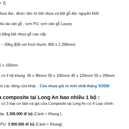
+ 2)
hựa đúc, được làm từ bột nhựa và bột gỗ đúc nguyên khối
hủ da vân gỗ , sơn PU, sơn vân gỗ Luxury
 bằng bột nhựa gỗ cao cấp
 – 50kg (Đối với kích thước 900 x 2.200mm)
55 x 100mm
: có 4 hệ khung: 45 x 90mm/ 55 x 105mm/ 45 x 120mm/ 55 x 200mm
m các dòng cửa khác :
Cửa nhựa giá rẻ mới nhất tháng 5/2026
a composite tại Long An bao nhiêu 1 bộ :
có 3 loại cơ bản và giá cửa Composite tại Long An có 4 Loại chính :
 da:
3.300.000 đ/ bộ
(Cánh + Khung )
 PU:
3.900.000 đ/ bộ
(Cánh + Khung)