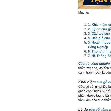
Mục lục
1. Khái niệm c
2. Lý do cửa 
3. Cấu tạo cửa
4. Báo giá cửa
5. Hoabinhdoor
Công Nghiệp
6. Thông tin l
7. Hệ Thống S
Cửa gỗ công nghiệp
thẩm mỹ cao, độ bền t
cạnh tranh. Đây là dò
Khái niệm
cửa gỗ c
Cửa gỗ công nghiệp là
ghép công nghiệp. Kế
phẩm được tạo ra bằng
vẫn đảm bảo tính thẩ
Lý do
cửa gỗ công 