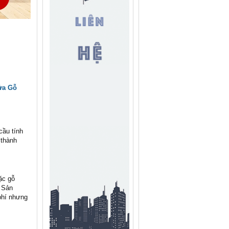
Cửa Gỗ
cầu tính
 thành
ặc gỗ
 Sản
phí nhưng