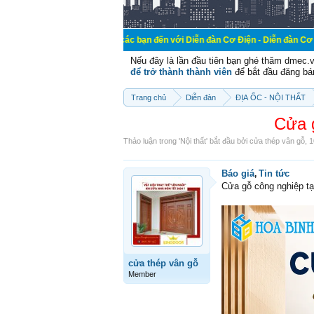
Chào mừng các bạn đến với Diễn đàn Cơ Điện - Diễn đàn Cơ điện là nơi chia s
Nếu đây là lần đầu tiên bạn ghé thăm dmec.
để trở thành thành viên
để bắt đầu đăng bá
Trang chủ
Diễn đàn
ĐỊA ỐC - NỘI THẤT
Cửa g
Thảo luận trong '
Nội thất
' bắt đầu bởi
cửa thép vân gỗ
,
1
Báo giá
Tin tức
,
Cửa gỗ công nghiệp tạ
cửa thép vân gỗ
Member