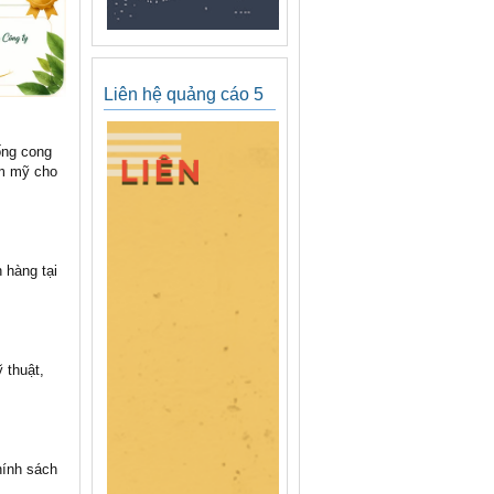
Liên hệ quảng cáo 5
ống cong
ẩm mỹ cho
 hàng tại
 thuật,
hính sách