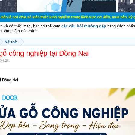
ẽ kiến thức kinh nghiệm trong lãnh vực cơ điện, mua bán, ký gửi, cho thuê hàng
vn và có thắc mắc, bạn có thể xem
các câu hỏi thường gặp
bằng cách nhấn 
n sản phẩm của mình.
Nội thất
ỗ công nghiệp tại Đồng Nai
0/6/26
.
i Đồng Nai