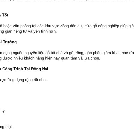
 Tốt
hộ hoặc văn phòng tại các khu vực đông dân cư, cửa gỗ công nghiệp giúp giả
ng gian riêng tư và yên tĩnh hơn.
ôi Trường
n dụng nguồn nguyên liệu gỗ tái chế và gỗ trồng, góp phần giảm khai thác rừ
g được nhiều khách hàng hiện nay quan tâm và lựa chọn.
u Công Trình Tại Đồng Nai
ợc ứng dụng rộng rãi cho:
 ty.
ng mại.