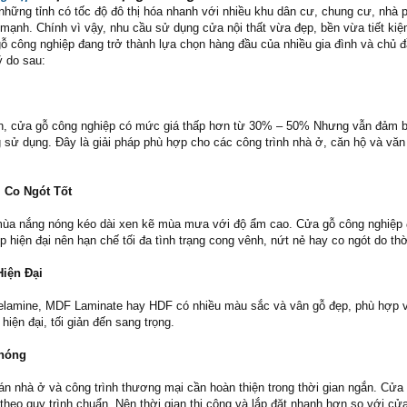
 những tỉnh có tốc độ đô thị hóa nhanh với nhiều khu dân cư, chung cư, nhà 
 mạnh. Chính vì vậy, nhu cầu sử dụng cửa nội thất vừa đẹp, bền vừa tiết kiệ
ỗ công nghiệp đang trở thành lựa chọn hàng đầu của nhiều gia đình và chủ đầ
 do sau:
ên, cửa gỗ công nghiệp có mức giá thấp hơn từ 30% – 50% Nhưng vẫn đảm b
sử dụng. Đây là giải pháp phù hợp cho các công trình nhà ở, căn hộ và văn
 Co Ngót Tốt
mùa nắng nóng kéo dài xen kẽ mùa mưa với độ ẩm cao. Cửa gỗ công nghiệp
 hiện đại nên hạn chế tối đa tình trạng cong vênh, nứt nẻ hay co ngót do thời
Hiện Đại
amine, MDF Laminate hay HDF có nhiều màu sắc và vân gỗ đẹp, phù hợp v
hiện đại, tối giản đến sang trọng.
Chóng
án nhà ở và công trình thương mại cần hoàn thiện trong thời gian ngắn. Cửa
heo quy trình chuẩn. Nên thời gian thi công và lắp đặt nhanh hơn so với cử