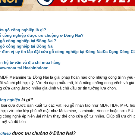
ửa gỗ công nghiệp là gì?
gỗ công nghiệp được ưu chuộng ở Đồng Nai?
 gỗ công nghiệp tại Đồng Nai?
 gỗ công nghiệp tại Đồng Nai
 đơn vị uy tín lắp đặt cửa gỗ công nghiệp tại Đồng NaiĐa Dạng Dòng 
iên hệ tư vấn và địa chỉ mua hàng
howroom tại Hoabinhdoor
MDF Melamine tại Đồng Nai là giải pháp hoàn hảo cho những công trình yêu 
ốt và chi phí hợp lý. Với đa dạng mẫu mã, khả năng chống cong vênh và giá
ng cửa đang được nhiều gia đình và chủ đầu tư tin tưởng lựa chọn.
là gì?
ông nghiệp
 loại cửa được sản xuất từ các vật liệu gỗ nhân tạo như MDF, HDF, MFC ho
t hợp với các lớp phủ bề mặt như Melamine, Laminate, Veneer hoặc sơn PU.
 công nghệ ép hiện đại nhằm thay thế cho cửa gỗ tự nhiên. Giúp tối ưu chi 
m mỹ và độ bền.
được ưu chuộng ở Đồng Nai?
nghiệp