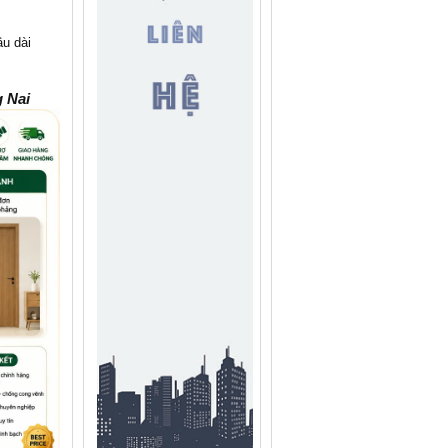
âu dài
 Nai