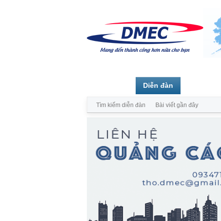
Trang chủ
Diễn đàn
Thành vi
Tìm kiếm diễn đàn
Bài viết gần đây