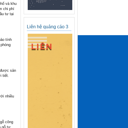
phố và khu
m chi phí
u tư tại
Liên hệ quảng cáo 3
ảo tính
 phòng
 được sản
 tiết.
ới nhiều
 gỗ công
a gỗ tự