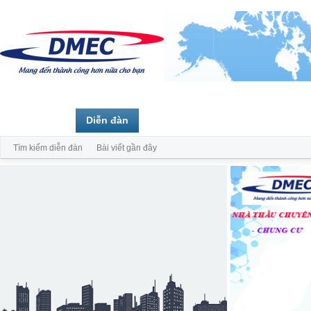
Trang chủ
Diễn đàn
Thành viên
Tìm kiếm diễn đàn
Bài viết gần đây