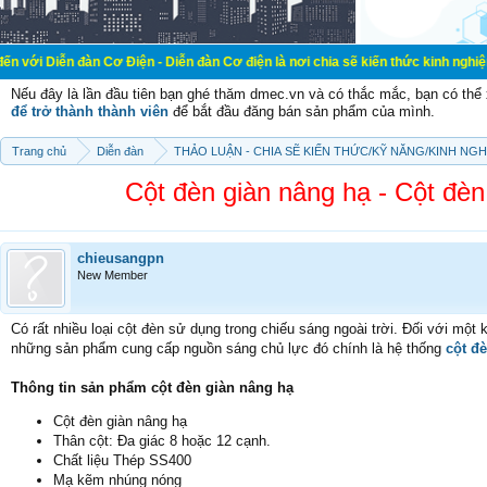
àn Cơ Điện - Diễn đàn Cơ điện là nơi chia sẽ kiến thức kinh nghiệm trong lãnh 
Nếu đây là lần đầu tiên bạn ghé thăm dmec.vn và có thắc mắc, bạn có th
để trở thành thành viên
để bắt đầu đăng bán sản phẩm của mình.
Trang chủ
Diễn đàn
THẢO LUẬN - CHIA SẼ KIẾN THỨC/KỸ NĂNG/KINH NG
Cột đèn giàn nâng hạ - Cột đèn
chieusangpn
New Member
Có rất nhiều loại cột đèn sử dụng trong chiếu sáng ngoài trời. Đối với một 
những sản phẩm cung cấp nguồn sáng chủ lực đó chính là hệ thống
cột đ
Thông tin sản phẩm cột đèn giàn nâng hạ
Cột đèn giàn nâng hạ
Thân cột: Đa giác 8 hoặc 12 cạnh.
Chất liệu Thép SS400
Mạ kẽm nhúng nóng