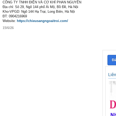
CÔNG TY TNHH ĐIỆN VÀ CƠ KHÍ PHAN NGUYỄN
Địa chỉ: Sô 29, Ngõ 144 phố Ái Mộ, Bồ Đề, Hà Nội
Kho-VPGD: Ngõ 144 Hạ Trại, Long Biên, Hà Nội
ĐT: 0904216969
Website:
https://chieusangngoaitroi.com/
15/6/26
Đă
Liê