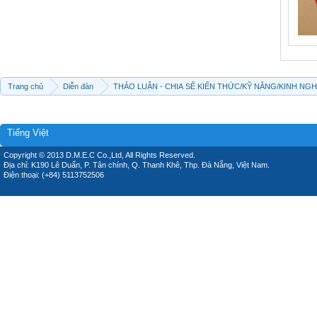
Trang chủ
Diễn đàn
THẢO LUẬN - CHIA SẼ KIẾN THỨC/KỸ NĂNG/KINH NG
Tiếng Việt
Copyright © 2013 D.M.E.C Co.,Ltd, All Rights Reserved.
Địa chỉ: K190 Lê Duẩn, P. Tân chính, Q. Thanh Khê, Thp. Đà Nẵng, Việt Nam.
Điện thoại: (+84) 5113752506