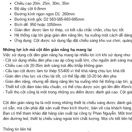
Chiều cao 20m, 25m, 30m, 35m
Độ dày cột 6-8mm
Đường kính ngọn ngọn D1: 260mm
Đường kính gốc D2 583-585-683-685mm
Bích đế: 950 hoặc 1050mm
Giàn đèn: được làm từ thép, có kết cấu chắc chắn, chịu lực tốt.
Hệ thống cáp tời giúp giàn đèn nâng lên, hạ xuống một cách dễ dàn
Ứng dụng: Cột được sử dụng lắp đặt chiếu sáng khu vui chơi, quảng 
Những lợi ích mà cột đèn giàn nâng hạ mang lại
Việc sử dụng cột đèn giàn nâng hạ mang lại nhiều lợi ích khi sử dụng như:
- Cột sử dụng nhiều đèn pha cao áp công suất lớn, cho nguồn ánh sáng mạ
- Chiều cao cột 20-35m ánh sáng toả đều khắp không gian
- Cấu tạo cột được làm từ thép SS400 vì thế khả năng chịu lực khá tốt
- Giàn đèn chịu lực và chịu tải tốt, có thể lắp đặt 10-20 bộ đèn pha
- Giàn đèn nặng, nhưng dễ dàng nâng lên hạ xuống nhờ hệ thống cáp tời, gi
- Thiết kế cột đảm bảo tiêu chuẩn, có thể chịu được sức gió lên đến 45m/s. 
- Tuổi thọ cột cũng là một trong những ưu điểm được đánh giá cao. Cột già
Cột đèn giàn nâng hạ là một trong những thiết bị chiếu sáng được đánh giá
có sẵn, mà cần phải đặt sản xuất theo kích thước, bản vẽ của khách hàng
Bạn có thể tham khảo đặt hàng sản xuất tại công ty Phan Nguyễn. Một tron
đèn đường led, thiết bị chiếu sáng ngoài trời chất lượng. Mọi chi tiết liên h
Thông tin liên hệ