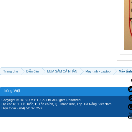
Trang chủ
Diễn đàn
MUA SẮM CÁ NHÂN
Máy tính - Laptop
Máy tính
Tiếng Việt
Copyright © 2013 D.M.E.C Co.,Ltd, All Rights Reserved.
Địa chỉ: K190 Lê Duẩn, P. Tân chính, Q. Thanh Khê, Thp. Đà Nẵng, Việt Nam.
Điện thoại: (+84) 5113752506