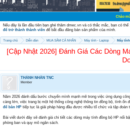
Chào mừng các bạn đến
Nếu đây là lần đầu tiên bạn ghé thăm dmec.vn và có thắc mắc, bạn có th
để trở thành thành viên
để bắt đầu đăng bán sản phẩm của mình.
Trang chủ
Diễn đàn
MUA SẮM CÁ NHÂN
Máy tính - Laptop
Máy tính
[Cập Nhật 2026] Đánh Giá Các Dòng M
Do
THÀNH NHÂN TNC
Member
Năm 2026 đánh dấu bước chuyển mình mạnh mẽ trong việc ứng dụng công n
càng lớn, việc trang bị một hệ thống công nghệ thông tin đồng bộ, tính ổn đ
để bàn HP
tiếp tục là giải pháp hàng đầu được nhiều tổ chức và tập đoàn t
Bài viết dưới đây sẽ đánh giá chi tiết các dòng máy tính đồng bộ HP nổi b
phòng ban và quy mô ngân sách.