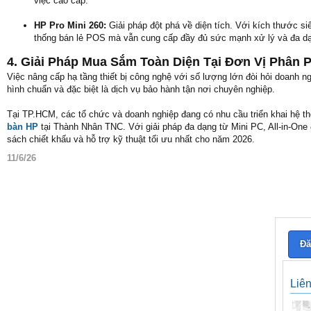
việc cao cấp.
HP Pro Mini 260:
Giải pháp đột phá về diện tích. Với kích thước si
thống bán lẻ POS mà vẫn cung cấp đầy đủ sức mạnh xử lý và đa dạ
4. Giải Pháp Mua Sắm Toàn Diện Tại Đơn Vị Phân P
Việc nâng cấp hạ tầng thiết bị công nghệ với số lượng lớn đòi hỏi doanh 
hình chuẩn và đặc biệt là dịch vụ bảo hành tận nơi chuyên nghiệp.
Tại TP.HCM, các tổ chức và doanh nghiệp đang có nhu cầu triển khai hệ th
bàn HP
tại Thành Nhân TNC. Với giải pháp đa dạng từ Mini PC, All-in-On
sách chiết khấu và hỗ trợ kỹ thuật tối ưu nhất cho năm 2026.
11/6/26
Đă
Liê