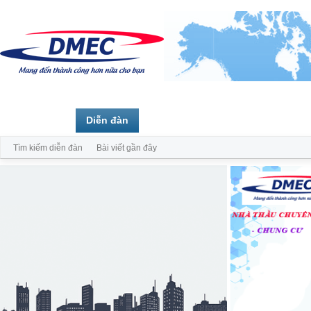
Trang chủ
Diễn đàn
Thành viên
Tìm kiếm diễn đàn
Bài viết gần đây