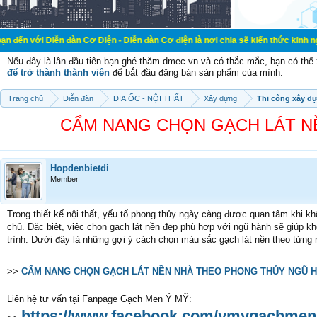
n đàn Cơ Điện - Diễn đàn Cơ điện là nơi chia sẽ kiến thức kinh nghiệm trong lã
Nếu đây là lần đầu tiên bạn ghé thăm dmec.vn và có thắc mắc, bạn có th
để trở thành thành viên
để bắt đầu đăng bán sản phẩm của mình.
Trang chủ
Diễn đàn
ĐỊA ỐC - NỘI THẤT
Xây dựng
Thi công xây d
CẨM NANG CHỌN GẠCH LÁT N
Hopdenbietdi
Member
Trong thiết kế nội thất, yếu tố phong thủy ngày càng được quan tâm khi k
chủ. Đặc biệt, việc chọn gạch lát nền đẹp phù hợp với ngũ hành sẽ giúp 
trình. Dưới đây là những gợi ý cách chọn màu sắc gạch lát nền theo từn
>>
CẨM NANG CHỌN GẠCH LÁT NỀN NHÀ THEO PHONG THỦY NGŨ 
Liên hệ tư vấn tại Fanpage Gạch Men Ý MỸ:
https://www.facebook.com/ymygachmen