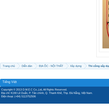
Trang chủ
Diễn đàn
ĐỊA ỐC - NỘI THẤT
Xây dựng
Thi công xây d
Tiếng Việt
Copyright © 2013 D.M.E.C Co.,Ltd, All Rights Reserved.
Địa chỉ: K190 Lê Duẩn, P. Tân chính, Q. Thanh Khê, Thp. Đà Nẵng, Việt Nam.
Điện thoại: (+84) 5113752506