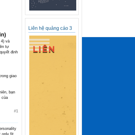
Liên hệ quảng cáo 3
in)
 4) và
ên tự
quyết định
trong giao
hiên, bạn
i của
#1
ersonality
only fit