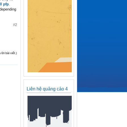
l pfp
.
 depending
#2
ời bài viết.)
Liên hệ quảng cáo 4