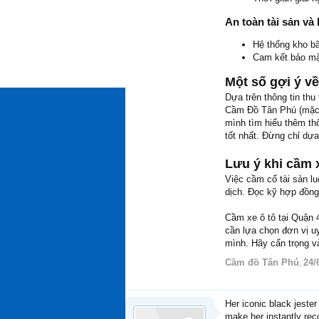
An toàn tài sản và
Hệ thống kho bã
Cam kết bảo mật
Một số gợi ý về
Dựa trên thông tin thu
Cầm Đồ Tân Phú (mặc 
mình tìm hiểu thêm th
tốt nhất. Đừng chỉ dựa
Lưu ý khi cầm 
Việc cầm cố tài sản lu
dịch. Đọc kỹ hợp đồng 
Cầm xe ô tô tại Quận 4
cần lựa chọn đơn vị uy
mình. Hãy cẩn trọng và
Cầm đồ Tân Phú
24/
,
Her iconic black jester
make her instantly reco