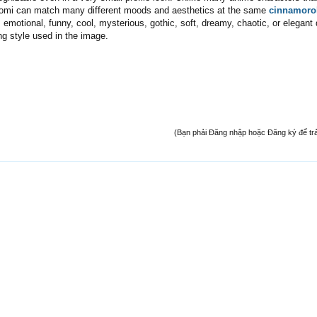
uromi can match many different moods and aesthetics at the same
cinnamorol
 emotional, funny, cool, mysterious, gothic, soft, dreamy, chaotic, or elegant
ng style used in the image.
(Bạn phải Đăng nhập hoặc Đăng ký để trả l