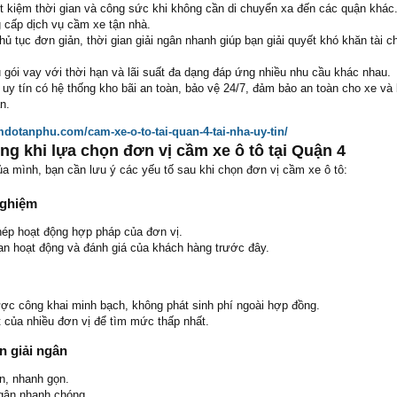
iết kiệm thời gian và công sức khi không cần di chuyển xa đến các quận khác
 cấp dịch vụ cầm xe tận nhà.
ủ tục đơn giản, thời gian giải ngân nhanh giúp bạn giải quyết khó khăn tài ch
u gói vay với thời hạn và lãi suất đa dạng đáp ứng nhiều nhu cầu khác nhau.
 uy tín có hệ thống kho bãi an toàn, bảo vệ 24/7, đảm bảo an toàn cho xe và
n.
mdotanphu.com/cam-xe-o-to-tai-quan-4-tai-nha-uy-tin/
ng khi lựa chọn đơn vị cầm xe ô tô tại Quận 4
ủa mình, bạn cần lưu ý các yếu tố sau khi chọn đơn vị cầm xe ô tô:
nghiệm
hép hoạt động hợp pháp của đơn vị.
an hoạt động và đánh giá của khách hàng trước đây.
ược công khai minh bạch, không phát sinh phí ngoài hợp đồng.
t của nhiều đơn vị để tìm mức thấp nhất.
n giải ngân
n, nhanh gọn.
ngân nhanh chóng.