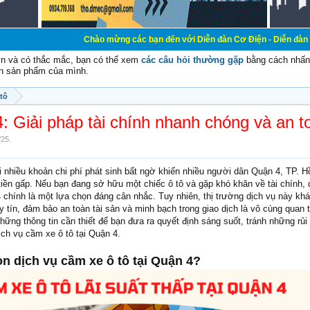
Chào mừng các bạn đến với Diễn đàn Cơ Điện - Diễn đàn Cơ điện là nơi c
vn và có thắc mắc, bạn có thể xem
các câu hỏi thường gặp
bằng cách nhấn 
n sản phẩm của mình.
tô
: Giải pháp tài chính nhanh chóng và an t
/25
.
i nhiều khoản chi phí phát sinh bất ngờ khiến nhiều người dân Quận 4, TP. H
 tiền gấp. Nếu bạn đang sở hữu một chiếc ô tô và gặp khó khăn về tài chính, 
 chính là một lựa chọn đáng cân nhắc. Tuy nhiên, thị trường dịch vụ này kh
y tín, đảm bảo an toàn tài sản và minh bạch trong giao dịch là vô cùng quan t
hững thông tin cần thiết để bạn đưa ra quyết định sáng suốt, tránh những rủi
ch vụ cầm xe ô tô tại Quận 4.
n dịch vụ cầm xe ô tô tại Quận 4?