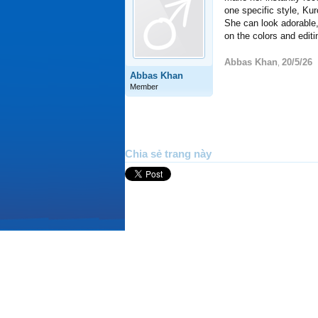
one specific style, K
She can look adorable,
on the colors and editi
Abbas Khan
20/5/26
,
Abbas Khan
Member
Chia sẻ trang này