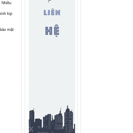
. Nhiều
ính kịp
 bảo mật