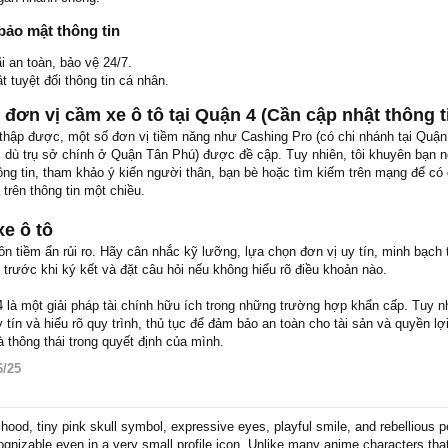
 bảo mật thông tin
i an toàn, bảo vệ 24/7.
 tuyệt đối thông tin cá nhân.
 đơn vị cầm xe ô tô tại Quận 4 (Cần cập nhật thông t
 thập được, một số đơn vị tiềm năng như Cashing Pro (có chi nhánh tại Quận
dù trụ sở chính ở Quận Tân Phú) được đề cập. Tuy nhiên, tôi khuyên bạn n
ông tin, tham khảo ý kiến người thân, bạn bè hoặc tìm kiếm trên mạng để có 
 trên thông tin một chiều.
xe ô tô
ôn tiềm ẩn rủi ro. Hãy cân nhắc kỹ lưỡng, lựa chọn đơn vị uy tín, minh bạch 
trước khi ký kết và đặt câu hỏi nếu không hiểu rõ điều khoản nào.
 là một giải pháp tài chính hữu ích trong những trường hợp khẩn cấp. Tuy n
 tín và hiểu rõ quy trình, thủ tục để đảm bảo an toàn cho tài sản và quyền lợ
 thông thái trong quyết định của mình.
6/25
 hood, tiny pink skull symbol, expressive eyes, playful smile, and rebellious p
gnizable even in a very small profile icon. Unlike many anime characters that 