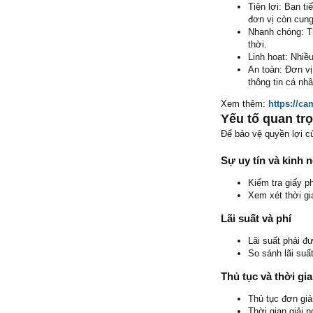
Tiện lợi: Bạn t
đơn vị còn cung
Nhanh chóng: Th
thời.
Linh hoạt: Nhiề
An toàn: Đơn vị
thông tin cá nhâ
Xem thêm:
https://ca
Yếu tố quan trọ
Để bảo vệ quyền lợi c
Sự uy tín và kinh 
Kiểm tra giấy p
Xem xét thời gi
Lãi suất và phí
Lãi suất phải đ
So sánh lãi suấ
Thủ tục và thời gia
Thủ tục đơn giả
Thời gian giải 