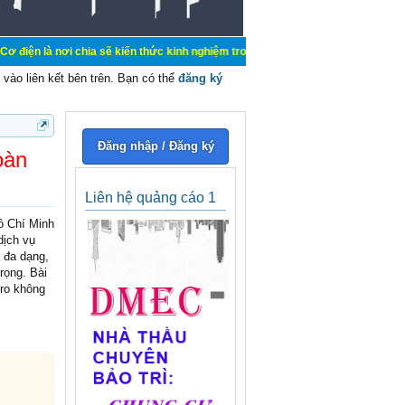
hia sẽ kiến thức kinh nghiệm trong lãnh vực cơ điện, mua bán, ký gửi, cho thuê
vào liên kết bên trên. Bạn có thể
đăng ký
Đăng nhập / Đăng ký
oàn
Liên hệ quảng cáo 1
ồ Chí Minh
dịch vụ
á đa dạng,
rọng. Bài
 ro không