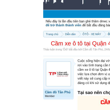
Nếu đây là lần đầu tiên bạn ghé thăm dmec.
để trở thành thành viên
để bắt đầu đăng bá
Trang chủ
Diễn đàn
ÔTÔ - XE MÁY
Ô
Cầm xe ô tô tại Quận 4
Thảo luận trong '
Ôtô
' bắt đầu bởi
Cầm đồ Tân Phú
,
24/6
Cuộc sống hiện đại vớ
rơi vào tình trạng cần
cầm xe ô tô tại Quận 4
việc lựa chọn đơn vị u
viết này sẽ cung cấp n
đáng có khi sử dụng dị
Tại sao nên chọ
Cầm đồ Tân Phú
Member