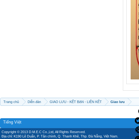
Trang chủ
Diễn đàn
GIAO LƯU - KẾT BẠN - LIÊN KẾT
Giao lưu
Tiếng Việt
Copyright © 2013 D.M.E.C Co.,Ltd, All Rights Reserved.
Địa chỉ: K190 Lê Duẩn, P. Tân chính, Q. Thanh Khê, Thp. Đà Nẵng, Việt Nam.