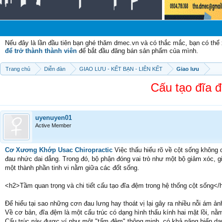
Chào 
Nếu đây là lần đầu tiên bạn ghé thăm dmec.vn và có thắc mắc, bạn có th
để trở thành thành viên
để bắt đầu đăng bán sản phẩm của mình.
Trang chủ
Diễn đàn
GIAO LƯU - KẾT BẠN - LIÊN KẾT
Giao lưu
Cấu tạo đĩa đ
uyenuyen01
Active Member
Cơ Xương Khớp Usac Chiropractic
Việc thấu hiểu rõ về cột sống không
đau nhức dai dẳng. Trong đó, bộ phận đóng vai trò như một bộ giảm xóc, gi
một thành phần tinh vi nằm giữa các đốt sống.
<h2>Tầm quan trọng và chi tiết cấu tạo đĩa đệm trong hệ thống cột sống</
Để hiểu tại sao những cơn đau lưng hay thoát vị lại gây ra nhiều nỗi ám ả
Về cơ bản, đĩa đệm là một cấu trúc có dạng hình thấu kính hai mặt lồi, nằm
Cấu trúc này được ví như một "tấm đệm" thông minh, có khả năng biến dạn