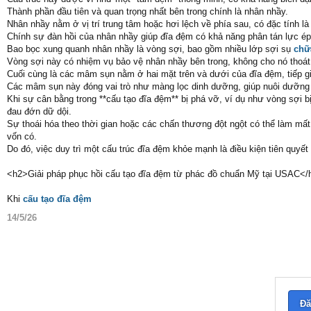
Thành phần đầu tiên và quan trọng nhất bên trong chính là nhân nhầy.
Nhân nhầy nằm ở vị trí trung tâm hoặc hơi lệch về phía sau, có đặc tính l
Chính sự đàn hồi của nhân nhầy giúp đĩa đệm có khả năng phân tán lực é
Bao bọc xung quanh nhân nhầy là vòng sợi, bao gồm nhiều lớp sợi sụ
chữ
Vòng sợi này có nhiệm vụ bảo vệ nhân nhầy bên trong, không cho nó thoát
Cuối cùng là các mâm sụn nằm ở hai mặt trên và dưới của đĩa đệm, tiếp giá
Các mâm sụn này đóng vai trò như màng lọc dinh dưỡng, giúp nuôi dưỡng 
Khi sự cân bằng trong **cấu tạo đĩa đệm** bị phá vỡ, ví dụ như vòng sợi bị 
đau đớn dữ dội.
Sự thoái hóa theo thời gian hoặc các chấn thương đột ngột có thể làm mấ
vốn có.
Do đó, việc duy trì một cấu trúc đĩa đệm khỏe mạnh là điều kiện tiên quyết
<h2>Giải pháp phục hồi cấu tạo đĩa đệm từ phác đồ chuẩn Mỹ tại USAC</
Khi
cấu tạo đĩa đệm
14/5/26
Đă