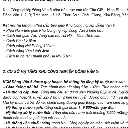
Khu Công nghiệp Đồng Văn 5 nằm trên trục cao tốc Cầu Giẽ – Ninh Bình, t
Đồng Văn 1, 2, 3; Trác Văn, Lê Hồ, Châu Sơn, Châu Giang, Kim Bảng, Yê
Kết nối hạ tầng:
+ Phía Bắc tiếp giáp Khu Công nghiệp Đồng Văn 6
+ Phía Nam tiếp giáp Khu Công nghiệp Đồng Văn 3 hiện hữu
+ Cách nút giao Vực Vòng cao tốc Hà Nội – Ninh Bình 3km
+ Cách Phủ Lý 6km
+ Cách cảng Hải Phòng 120km
+ Cách cảng Yên Lệnh 4km
+ Cách trung tâm thành phố Hà Nội 50km
2. CƠ SỞ HẠ TẦNG KHU CÔNG NGHIỆP ĐỒNG VĂN 5:
KCN Đồng Văn 5 được quy hoạch hệ thống hạ tầng kỹ thuật như sau
– Giao thông nội bộ:
Trục chính mặt cắt rộng 51m – 48m. Trục nhánh mặt
– Hệ thống cấp điện
: Tổng nhu cầu sử dụng điện khoảng 61,8 MVA. Nguồn
được quy hoạch), tuyến 22kV bố trí 2 bên hè tuyến đường chính 48m và đườ
khu kỹ thuật và bãi đỗ xe, chiếu sáng đường giao thông, các trạm biến áp 
– Hệ thống nước sạch:
Công suất giai đoạn 1:
9.600m3/ngày đêm
– Hệ thống xử lý nước thải:
Tổng nhu cầu nước thải khoảng
7.500 m3/n
thành các module phù hợp với nhu cầu.
–
Hệ thống đèn chiếu sáng
trong Khu Công nghiệp an toàn, tiết kiệm và 