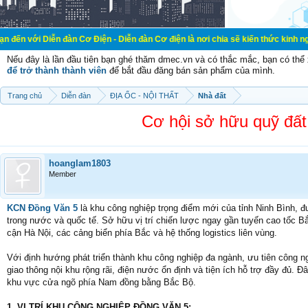
n đàn Cơ Điện - Diễn đàn Cơ điện là nơi chia sẽ kiến thức kinh nghiệm trong l
Nếu đây là lần đầu tiên bạn ghé thăm dmec.vn và có thắc mắc, bạn có th
để trở thành thành viên
để bắt đầu đăng bán sản phẩm của mình.
Trang chủ
Diễn đàn
ĐỊA ỐC - NỘI THẤT
Nhà đất
Cơ hội sở hữu quỹ đất
hoanglam1803
Member
KCN Đồng Văn 5
là khu công nghiệp trọng điểm mới của tỉnh Ninh Bình,
trong nước và quốc tế. Sở hữu vị trí chiến lược ngay gần tuyến cao tốc Bắ
cận Hà Nội, các cảng biển phía Bắc và hệ thống logistics liên vùng.
Với định hướng phát triển thành khu công nghiệp đa ngành, ưu tiên công
giao thông nội khu rộng rãi, điện nước ổn định và tiện ích hỗ trợ đầy đủ. 
khu vực cửa ngõ phía Nam đồng bằng Bắc Bộ.
1. VỊ TRÍ KHU CÔNG NGHIỆP ĐỒNG VĂN 5: