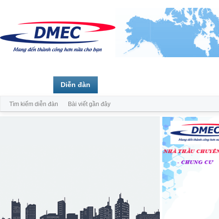
Trang chủ
Diễn đàn
Thành viên
Tìm kiếm diễn đàn
Bài viết gần đây