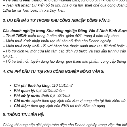
–
Hệ thống viễn thông:
Nhu cầu Internet băng rộng cố định khoảng 4.000 
– Tiện ích khác:
Dự kiến bố trí khu nhà ở xã hội, thiết chế của công đoà
12ha tại xã Tiên Sơn, thị xã Duy Tiên.
3. ƯU ĐÃI ĐẦU TƯ TRONG KHU CÔNG NGHIỆP ĐỒNG VĂN 5:
Các doanh nghiệp trong Khu công nghiệp Đồng Văn 5 Ninh Bình được
– Thuế TNDN
: miễn trong 2 năm đầu, giảm 50% trong 4 năm tiếp theo
– Miễn thuế Xuất nhập khẩu tạo tài sản cố định cho Doanh nghiệp
– Miễn thuế nhập khẩu đối với hàng hóa thuộc danh mục ưu đãi thuế hoặc đ
– Hỗ trợ dịch vụ một cửa tận tâm các dịch vụ trước và sau đầu tư như 
GPXD…
– Hỗ trợ kết nối, tuyển dụng lao động, giới thiệu sản phẩm; cung cấp thông t
4. CHI PHÍ ĐẦU TƯ TẠI KHU CÔNG NGHIỆP ĐỒNG VĂN 5:
Chi phí thuê hạ tầng:
110 USD/m2
Phí quản lý:
0,8 USD/m2/năm
Phí xử lý nước thải:
0,5 USD/m3
Giá nước sạch:
theo quy định của đơn vị cung cấp tại thời điểm sử
Giá điện:
theo quy định của EVN tại thời điểm sử dụng
5. THÔNG TIN LIÊN HỆ:
Chúng tôi cung cấp giải pháp toàn diện cho Doanh nghiệp trong việc tìm ki