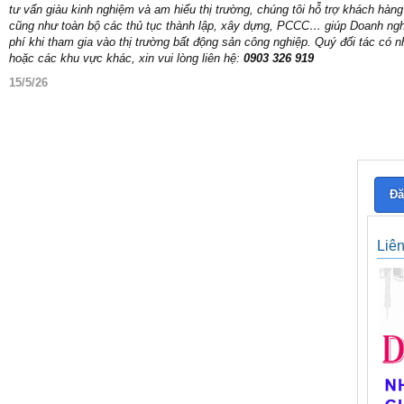
tư vấn giàu kinh nghiệm và am hiểu thị trường, chúng tôi hỗ trợ khách hàng 
cũng như toàn bộ các thủ tục thành lập, xây dựng, PCCC… giúp Doanh nghiệp 
phí khi tham gia vào thị trường bất động sản công nghiệp. Quý đối tác có 
hoặc các khu vực khác, xin vui lòng liên hệ:
0903 326 919
15/5/26
Đă
Liê