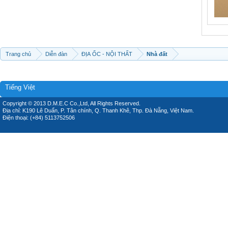
Trang chủ
Diễn đàn
ĐỊA ỐC - NỘI THẤT
Nhà đất
Tiếng Việt
Copyright © 2013 D.M.E.C Co.,Ltd, All Rights Reserved.
Địa chỉ: K190 Lê Duẩn, P. Tân chính, Q. Thanh Khê, Thp. Đà Nẵng, Việt Nam.
Điện thoại: (+84) 5113752506