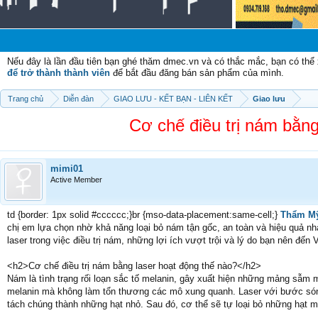
Chào 
Nếu đây là lần đầu tiên bạn ghé thăm dmec.vn và có thắc mắc, bạn có th
để trở thành thành viên
để bắt đầu đăng bán sản phẩm của mình.
Trang chủ
Diễn đàn
GIAO LƯU - KẾT BẠN - LIÊN KẾT
Giao lưu
Cơ chế điều trị nám bằng
mimi01
Active Member
td {border: 1px solid #cccccc;}br {mso-data-placement:same-cell;}
Thẩm Mỹ
chị em lựa chọn nhờ khả năng loại bỏ nám tận gốc, an toàn và hiệu quả nha
laser trong việc điều trị nám, những lợi ích vượt trội và lý do bạn nên đế
<h2>Cơ chế điều trị nám bằng laser hoạt động thế nào?</h2>
Nám là tình trạng rối loạn sắc tố melanin, gây xuất hiện những mảng sẫm m
melanin mà không làm tổn thương các mô xung quanh. Laser với bước sóng
tách chúng thành những hạt nhỏ. Sau đó, cơ thể sẽ tự loại bỏ những hạt m