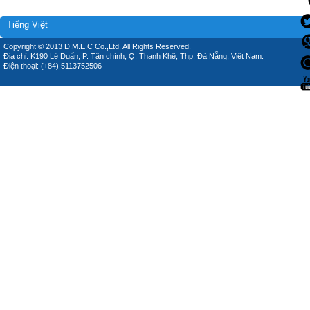
Tiếng Việt
Copyright © 2013 D.M.E.C Co.,Ltd, All Rights Reserved.
Địa chỉ: K190 Lê Duẩn, P. Tân chính, Q. Thanh Khê, Thp. Đà Nẵng, Việt Nam.
Điện thoại: (+84) 5113752506