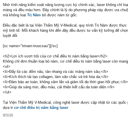
Nhờ tính năng kiểm soát năng lượng cực kỳ chính xác, laser không chỉ loạ
màng và đều màu hơn. Đây chính là lý do phương pháp này được ưa chuộng
mà không loại
Trị Nám
bỏ được nám từ gốc.
Điều đặc biệt là tại Viện Thẩm Mỹ V-Medical, quy trình Trị Nám được thự
mỹ tinh tế. Mỗi khách hàng khi đến đây đều được tư vấn kỹ lưỡng để chọn
tuyệt đối.
[sc name="trinam-truocsau"][/sc]
<h2>Lợi ích vượt trội của cơ chế điều trị nám bằng laser</h2>
Không chỉ đơn thuần loại bỏ nám, cơ chế điều trị nám bằng laser còn mang lạ
<ul>
<li>Đẩy lùi các đốm nâu, tàn nhang và các mảng nám sâu;</li>
<li>Kích thích tái tạo collagen, làm săn chắc và trẻ hóa da;</li>
<li>Đảm bảo an toàn, không xâm lấn và giảm tối đa thời gian hồi phục;</li>
<li>Giúp da sáng mịn, đều màu, cải thiện kết cấu da toàn diện.</li>
</ul>
Tại Viện Thẩm Mỹ V-Medical, công nghệ laser được cập nhật từ các quốc gi
dựa tr
cơ chế điều trị nám bằng laser
8/5/26