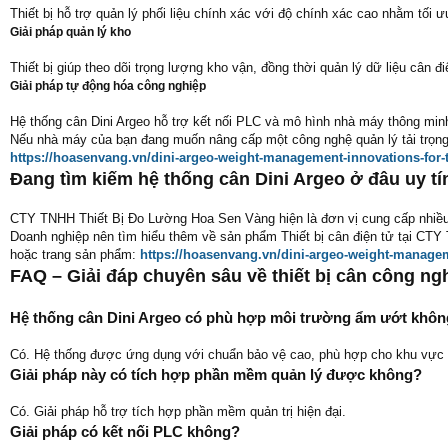
Thiết bị hỗ trợ quản lý phối liệu chính xác với độ chính xác cao nhằm tối
Giải pháp quản lý kho
Thiết bị giúp theo dõi trọng lượng kho vận, đồng thời quản lý dữ liệu cân đ
Giải pháp tự động hóa công nghiệp
Hệ thống cân Dini Argeo hỗ trợ kết nối PLC và mô hình nhà máy thông min
Nếu nhà máy của bạn đang muốn nâng cấp một công nghệ quản lý tải trọng 
https://hoasenvang.vn/dini-argeo-weight-management-innovations-for-t
Đang tìm kiếm hệ thống cân Dini Argeo ở đâu uy tí
CTY TNHH Thiết Bị Đo Lường Hoa Sen Vàng hiện là đơn vị cung cấp nhiều th
Doanh nghiệp nên tìm hiểu thêm về sản phẩm Thiết bị cân điện tử tại CTY
hoặc trang sản phẩm:
https://hoasenvang.vn/dini-argeo-weight-managem
FAQ – Giải đáp chuyên sâu về thiết bị cân công ng
Hệ thống cân Dini Argeo có phù hợp môi trường ẩm ướt khô
Có. Hệ thống được ứng dụng với chuẩn bảo vệ cao, phù hợp cho khu vực 
Giải pháp này có tích hợp phần mềm quản lý được không?
Có. Giải pháp hỗ trợ tích hợp phần mềm quản trị hiện đại.
Giải pháp có kết nối PLC không?