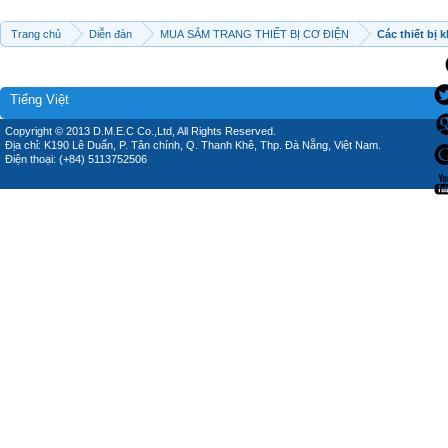
Trang chủ
Diễn đàn
MUA SẮM TRANG THIẾT BỊ CƠ ĐIỆN
Các thiết bị 
Tiếng Việt
Copyright © 2013 D.M.E.C Co.,Ltd, All Rights Reserved.
Địa chỉ: K190 Lê Duẩn, P. Tân chính, Q. Thanh Khê, Thp. Đà Nẵng, Việt Nam.
Điện thoại: (+84) 5113752506