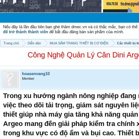
Chào mừng
Nếu đây là lần đầu tiên bạn ghé thăm dmec.vn và có thắc mắc, bạn có th
để trở thành thành viên
để bắt đầu đăng bán sản phẩm của mình.
Trang chủ
Diễn đàn
MUA SẮM TRANG THIẾT BỊ CƠ ĐIỆN
Các thiết bị 
Công Nghệ Quản Lý Cân Dini Ar
hoasenvang10
Member
Trong xu hướng ngành nông nghiệp đang 
việc theo dõi tải trọng, giám sát nguyên li
thiết giúp nhà máy gia tăng khả năng quản
Argeo mang đến giải pháp kiểm tra chính xá
trong khu vực có độ ẩm và bụi cao. Thiết b