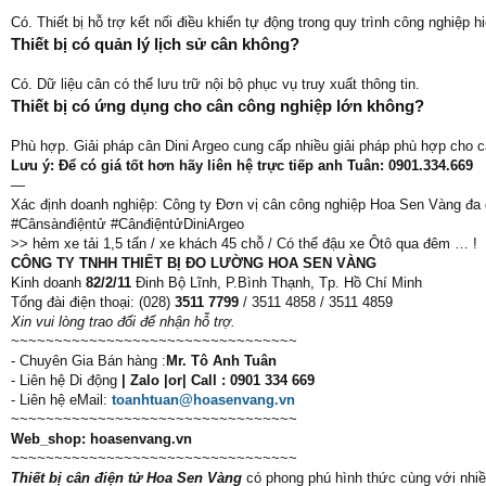
Có. Thiết bị hỗ trợ kết nối điều khiển tự động trong quy trình công nghiệp hi
Thiết bị có quản lý lịch sử cân không?
Có. Dữ liệu cân có thể lưu trữ nội bộ phục vụ truy xuất thông tin.
Thiết bị có ứng dụng cho cân công nghiệp lớn không?
Phù hợp. Giải pháp cân Dini Argeo cung cấp nhiều giải pháp phù hợp cho 
Lưu ý: Để có giá tốt hơn hãy liên hệ trực tiếp anh Tuân: 0901.334.669
—
Xác định doanh nghiệp: Công ty Đơn vị cân công nghiệp Hoa Sen Vàng đa 
#Cânsànđiệntử #CânđiệntửDiniArgeo
>> hẻm xe tải 1,5 tấn / xe khách 45 chỗ / Có thể đậu xe Ôtô qua đêm … !
CÔNG TY TNHH THIẾT BỊ ĐO LƯỜNG HOA SEN VÀNG
Kinh doanh
82/2/11
Đinh Bộ Lĩnh, P.Bình Thạnh, Tp. Hồ Chí Minh
Tổng đài điện thoại: (028)
3511 7799
/ 3511 4858 / 3511 4859
Xin vui lòng trao đổi để nhận hỗ trợ.
~~~~~~~~~~~~~~~~~~~~~~~~~~~~~~~~~
- Chuyên Gia Bán hàng :
Mr. Tô Anh Tuân
- Liên hệ Di động
| Zalo |or| Call : 0901 334 669
- Liên hệ eMail:
toanhtuan@hoasenvang.vn
~~~~~~~~~~~~~~~~~~~~~~~~~~~~~~~~~
Web_shop: hoasenvang.vn
~~~~~~~~~~~~~~~~~~~~~~~~~~~~~~~~~
Thiết bị cân điện tử Hoa Sen Vàng
có phong phú hình thức cùng với nhiề