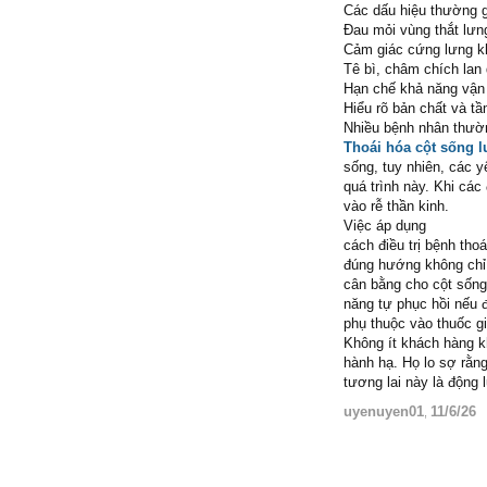
Các dấu hiệu thường 
Đau mỏi vùng thắt lưng
Cảm giác cứng lưng kh
Tê bì, châm chích lan 
Hạn chế khả năng vận 
Hiểu rõ bản chất và tầ
Nhiều bệnh nhân thườn
Thoái hóa cột sống 
sống, tuy nhiên, các 
quá trình này. Khi cá
vào rễ thần kinh.
Việc áp dụng
cách điều trị bệnh tho
đúng hướng không chỉ d
cân bằng cho cột sống 
năng tự phục hồi nếu 
phụ thuộc vào thuốc g
Không ít khách hàng k
hành hạ. Họ lo sợ rằng
tương lai này là động
uyenuyen01
11/6/26
,