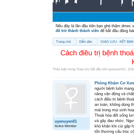
Nếu đây là lần đầu tiên bạn ghé thăm dmec.
để trở thành thành viên
để bắt đầu đăng bá
Trang chủ
Diễn đàn
GIAO LƯU - KẾT BẠN 
Cách điều trị bệnh th
Thảo luận trong '
Giao lưu
' bắt đầu bởi
uyenuyen01
,
11/6
Phòng Khám Cơ Xươn
người bệnh luôn mang t
năng vận động và chất
cách điều trị bệnh tho
an toàn, không dùng th
mái trong mọi sinh hoạ
Thoái hóa đốt sống lưn
và gây đau nhức. Ngườ
uyenuyen01
khó khăn khi cúi gập 
Active Member
tổn thương cấu trúc c