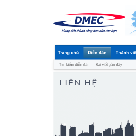
Trang chủ
Diễn đàn
Thành vi
Tìm kiếm diễn đàn
Bài viết gần đây