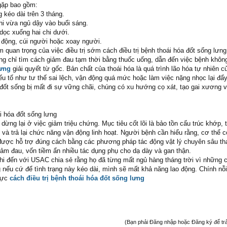
gặp bao gồm:
 kéo dài trên 3 tháng.
i vừa ngủ dậy vào buổi sáng.
dọc xuống hai chi dưới.
động, cúi người hoặc xoay người.
m quan trọng của việc điều trị sớm cách điều trị bệnh thoái hóa đốt sống lưng
g chỉ tìm cách giảm đau tạm thời bằng thuốc uống, dẫn đến việc bệnh khô
lưng
giải quyết từ gốc. Bản chất của thoái hóa là quá trình lão hóa tự nhiên c
yếu tố như tư thế sai lệch, vận động quá mức hoặc làm việc nặng nhọc lại đẩ
c đốt sống bị mất đi sự vững chãi, chúng có xu hướng cọ xát, tạo gai xương 
ái hóa đốt sống lưng
ừng lại ở việc giảm triệu chứng. Mục tiêu cốt lõi là bảo tồn cấu trúc khớp, t
và trả lại chức năng vận động linh hoạt. Người bệnh cần hiểu rằng, cơ thể 
được hỗ trợ đúng cách bằng các phương pháp tác động vật lý chuyên sâu tha
iảm đau, vốn tiềm ẩn nhiều tác dụng phụ cho dạ dày và gan thận.
hi đến với USAC chia sẻ rằng họ đã từng mất ngủ hàng tháng trời vì những 
 nếu cứ để tình trạng này kéo dài, mình sẽ mất khả năng lao động. Chính nỗ
 lực
cách điều trị bệnh thoái hóa đốt sống lưng
(Bạn phải Đăng nhập hoặc Đăng ký để trả l