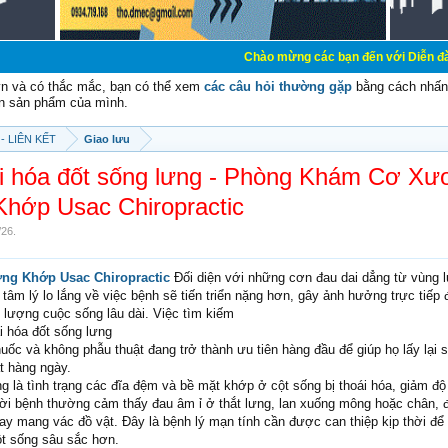
Chào mừng các bạn đến với Diễn đàn Cơ Điện - Di
vn và có thắc mắc, bạn có thể xem
các câu hỏi thường gặp
bằng cách nhấn 
n sản phẩm của mình.
- LIÊN KẾT
Giao lưu
oái hóa đốt sống lưng - Phòng Khám Cơ Xư
Khớp Usac Chiropractic
/26
.
g Khớp Usac Chiropractic
Đối diện với những cơn đau dai dẳng từ vùng l
âm lý lo lắng về việc bệnh sẽ tiến triển nặng hơn, gây ảnh hưởng trực tiếp
 lượng cuộc sống lâu dài. Việc tìm kiếm
ái hóa đốt sống lưng
uốc và không phẫu thuật đang trở thành ưu tiên hàng đầu để giúp họ lấy lại s
t hàng ngày.
g là tình trạng các đĩa đệm và bề mặt khớp ở cột sống bị thoái hóa, giảm độ
i bệnh thường cảm thấy đau âm ỉ ở thắt lưng, lan xuống mông hoặc chân, đ
hay mang vác đồ vật. Đây là bệnh lý mạn tính cần được can thiệp kịp thời để
ột sống sâu sắc hơn.