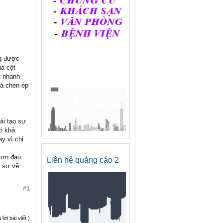
ng được
ủa cột
y nhanh
và chèn ép
ái tạo sự
có khả
y vì chỉ
cơn đau
Liên hệ quảng cáo 2
i sợ về
#1
ời bài viết.)