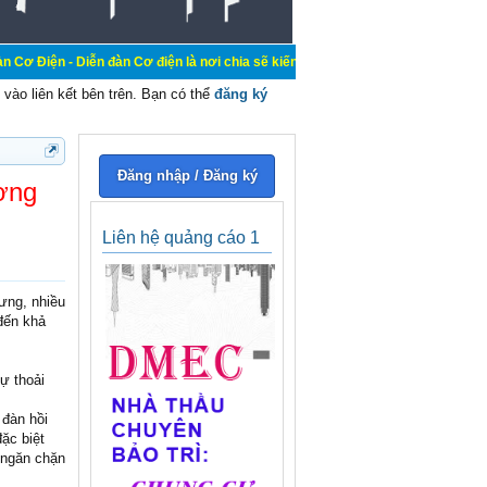
ễn đàn Cơ điện là nơi chia sẽ kiến thức kinh nghiệm trong lãnh vực cơ điện, m
vào liên kết bên trên. Bạn có thể
đăng ký
Đăng nhập / Đăng ký
ơng
Liên hệ quảng cáo 1
ưng, nhiều
 đến khả
ự thoải
 đàn hồi
ặc biệt
 ngăn chặn