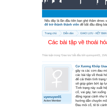
Nếu đây là lần đầu tiên bạn ghé thăm dmec.
để trở thành thành viên
để bắt đầu đăng bá
Trang chủ
Diễn đàn
GIAO LƯU - KẾT BẠN 
Các bài tập về thoái 
Thảo luận trong '
Giao lưu
' bắt đầu bởi
uyenuyen01
,
15/6
Cơ Xương Khớp Usac
gây ra các cơn đau mỏ
các bài tập về thoái h
để cải thiện tình trạn
sẽ giúp giảm bớt áp l
Tình trạng này xuất h
cổ, vai gáy, lan xuống
động ngoại cảnh như tư
uyenuyen01
hướng dẫn chuyên môn 
Active Member
Đau mỏi cổ, tê bì cán