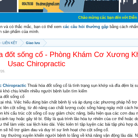
Chào mừng các bạn đến với Diễn đàn Cơ Điện - 
vn và có thắc mắc, bạn có thể xem
các câu hỏi thường gặp
bằng cách nhấn 
n sản phẩm của mình.
- LIÊN KẾT
Giao lưu
hóa đốt sống cổ - Phòng Khám Cơ Xương 
Usac Chiropractic
/26
.
 Chiropractic
Thoái hóa đốt sống cổ là tình trạng sụn khớp và đĩa đệm bị s
i khó chịu khiến nhiều người bệnh luôn tìm kiếm
óa đốt sống cổ
g tại nhà. Việc hiểu đúng bản chất bệnh lý và áp dụng các phương pháp hỗ trợ
ực lên cột sống, từ đó nâng cao chất lượng cuộc sống hàng ngày một cách hi
iện khi cấu trúc cột sống cổ suy giảm chức năng, biểu hiện qua các cơn đau
 cánh tay hoặc gây tê bì. Đây là quá trình lão hóa tự nhiên của cơ thể hoặc d
 thế làm việc sai lệch kéo dài. Việc kiên trì tập luyện các bài tập phù hợp 
sẽ hỗ trợ giảm đau và duy trì sự linh hoạt cho cột sống cổ.
h tay thường xuyên khiến người bệnh lo lắng về khả năng vận động lâu dài. 