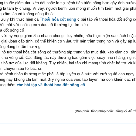
ng thuốc giảm đau kéo dài hoặc lo sợ bệnh tiến triển nặng hơn gây ảnh hưởn
g là tâm lý chung. Vì vậy, người bệnh luôn mong muốn tìm kiếm một giải pháp
ng xâm lấn và không dùng thuốc.
lưu ý khi thực hiện cá
Thoái hóa cột sống
c bài tập về thoái hóa đốt sống c
đối mặt với những cơn đau cổ thường tự tìm hiểu
óa đốt sống cổ
n với hy vọng giảm đau nhanh chóng. Tuy nhiên, nếu thực hiện sai cách hoặc 
 giai đoạn cấp tính, có thể khiến cơn đau trở nên trầm trọng hơn và gây áp 
sống đang bị tổn thương.
p hỗ trợ thoái hóa cột sống cổ thường tập trung vào mục tiêu kéo giãn cơ, t
nh cho vùng cổ. Các động tác này thường bao gồm việc xoay nhẹ nhàng, nghi
ự hỗ trợ của lực đối kháng. Tuy nhiên, bài tập chỉ mang tính chất hỗ trợ và 
trị chuyên sâu từ bác sĩ.
mà bệnh nhân thường mắc phải là tập luyện quá sức với cường độ cao ngay 
àng này không chỉ làm mất đi ý nghĩa của việc tập luyện mà còn khiến các 
ương thêm
các bài tập về thoái hóa đốt sống cổ
(Bạn phải Đăng nhập hoặc Đăng ký để trả l