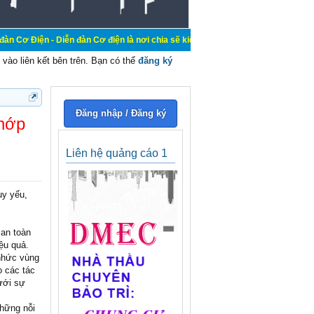
Diễn đàn Cơ điện là nơi chia sẽ kiến thức kinh nghiệm trong lãnh vực cơ điện,
vào liên kết bên trên. Bạn có thể
đăng ký
Đăng nhập / Đăng ký
Khớp
Liên hệ quảng cáo 1
uy yếu,
 an toàn
ệu quả.
 nhức vùng
o các tác
dưới sự
Những nỗi