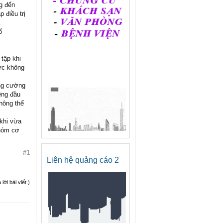
g đến
 điều trị
ổ
tập khi
lực không
ăng cường
êng đầu
không thể
khi vừa
nhóm cơ
#1
Liên hệ quảng cáo 2
ời bài viết.)