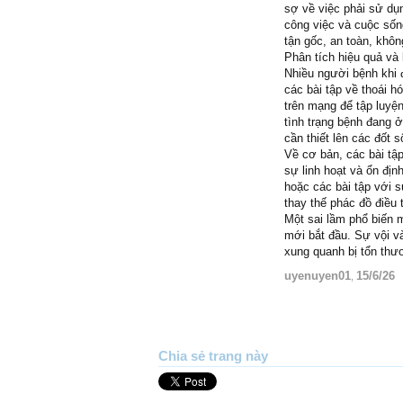
sợ về việc phải sử dụ
công việc và cuộc sốn
tận gốc, an toàn, khô
Phân tích hiệu quả và 
Nhiều người bệnh khi 
các bài tập về thoái h
trên mạng để tập luyệ
tình trạng bệnh đang ở
cần thiết lên các đốt 
Về cơ bản, các bài tậ
sự linh hoạt và ổn đị
hoặc các bài tập với s
thay thế phác đồ điều 
Một sai lầm phổ biến 
mới bắt đầu. Sự vội v
xung quanh bị tổn th
uyenuyen01
15/6/26
,
Chia sẻ trang này