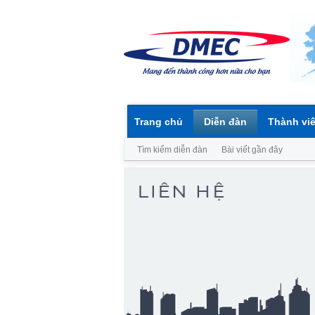
Trang chủ
Diễn đàn
Thành vi
Tìm kiếm diễn đàn
Bài viết gần đây