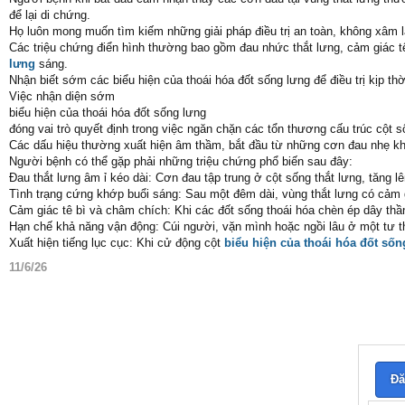
để lại di chứng.
Họ luôn mong muốn tìm kiếm những giải pháp điều trị an toàn, không xâm l
Các triệu chứng điển hình thường bao gồm đau nhức thắt lưng, cảm giác t
lưng
sáng.
Nhận biết sớm các biểu hiện của thoái hóa đốt sống lưng để điều trị kịp thờ
Việc nhận diện sớm
biểu hiện của thoái hóa đốt sống lưng
đóng vai trò quyết định trong việc ngăn chặn các tổn thương cấu trúc cột s
Các dấu hiệu thường xuất hiện âm thầm, bắt đầu từ những cơn đau nhẹ kh
Người bệnh có thể gặp phải những triệu chứng phổ biến sau đây:
Đau thắt lưng âm ỉ kéo dài: Cơn đau tập trung ở cột sống thắt lưng, tăng l
Tình trạng cứng khớp buổi sáng: Sau một đêm dài, vùng thắt lưng có cảm g
Cảm giác tê bì và châm chích: Khi các đốt sống thoái hóa chèn ép dây thầ
Hạn chế khả năng vận động: Cúi người, vặn mình hoặc ngồi lâu ở một tư th
Xuất hiện tiếng lục cục: Khi cử động cột
biểu hiện của thoái hóa đốt sốn
11/6/26
Đă