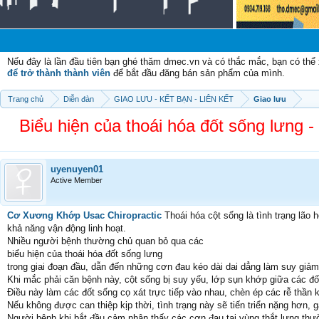
Nếu đây là lần đầu tiên bạn ghé thăm dmec.vn và có thắc mắc, bạn có th
để trở thành thành viên
để bắt đầu đăng bán sản phẩm của mình.
Trang chủ
Diễn đàn
GIAO LƯU - KẾT BẠN - LIÊN KẾT
Giao lưu
Biểu hiện của thoái hóa đốt sống lưn
uyenuyen01
Active Member
Cơ Xương Khớp Usac Chiropractic
Thoái hóa cột sống là tình trạng lão 
khả năng vận động linh hoạt.
Nhiều người bệnh thường chủ quan bỏ qua các
biểu hiện của thoái hóa đốt sống lưng
trong giai đoạn đầu, dẫn đến những cơn đau kéo dài dai dẳng làm suy giả
Khi mắc phải căn bệnh này, cột sống bị suy yếu, lớp sụn khớp giữa các đ
Điều này làm các đốt sống cọ xát trực tiếp vào nhau, chèn ép các rễ thần
Nếu không được can thiệp kịp thời, tình trạng này sẽ tiến triển nặng hơn, 
Người bệnh khi bắt đầu cảm nhận thấy các cơn đau tại vùng thắt lưng thư