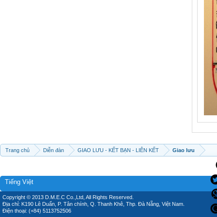
Trang chủ
Diễn đàn
GIAO LƯU - KẾT BẠN - LIÊN KẾT
Giao lưu
Tiếng Việt
Copyright © 2013 D.M.E.C Co.,Ltd, All Rights Reserved.
Địa chỉ: K190 Lê Duẩn, P. Tân chính, Q. Thanh Khê, Thp. Đà Nẵng, Việt Nam.
Điện thoại: (+84) 5113752506