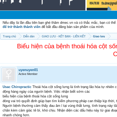
Chào
Nếu đây là lần đầu tiên bạn ghé thăm dmec.vn và có thắc mắc, bạn có th
để trở thành thành viên
để bắt đầu đăng bán sản phẩm của mình.
Trang chủ
Diễn đàn
GIAO LƯU - KẾT BẠN - LIÊN KẾT
Giao lưu
Biểu hiện của bệnh thoái hóa cột
C
uyenuyen01
Active Member
Usac Chiropractic
Thoái hóa cột sống lưng là tình trạng lão hóa tự nhiên
động hàng ngày của người bệnh. Việc nhận biết sớm các
biểu hiện của bệnh thoái hóa cột sống lưng
đóng vai trò quyết định giúp bạn tìm kiếm phương pháp can thiệp kịp thời,
Người bệnh thường cảm thấy đau âm ỉ tại vùng thắt lưng, tình trạng này 
chân kèm cảm giác tê bì, khó chịu. Nhận diện các dấu hiệu này từ giai đoạn
nhanh chóng hơn.