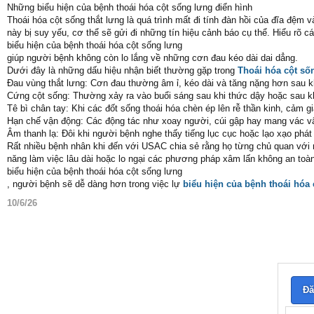
Những biểu hiện của bệnh thoái hóa cột sống lưng điển hình
Thoái hóa cột sống thắt lưng là quá trình mất đi tính đàn hồi của đĩa đệm
này bị suy yếu, cơ thể sẽ gửi đi những tín hiệu cảnh báo cụ thể. Hiểu rõ c
biểu hiện của bệnh thoái hóa cột sống lưng
giúp người bệnh không còn lo lắng về những cơn đau kéo dài dai dẳng.
Dưới đây là những dấu hiệu nhận biết thường gặp trong
Thoái hóa cột số
Đau vùng thắt lưng: Cơn đau thường âm ỉ, kéo dài và tăng nặng hơn sau khi
Cứng cột sống: Thường xảy ra vào buổi sáng sau khi thức dậy hoặc sau khi
Tê bì chân tay: Khi các đốt sống thoái hóa chèn ép lên rễ thần kinh, cảm 
Hạn chế vận động: Các động tác như xoay người, cúi gập hay mang vác vậ
Âm thanh lạ: Đôi khi người bệnh nghe thấy tiếng lục cục hoặc lạo xạo phát
Rất nhiều bệnh nhân khi đến với USAC chia sẻ rằng họ từng chủ quan với 
năng làm việc lâu dài hoặc lo ngại các phương pháp xâm lấn không an toàn.
biểu hiện của bệnh thoái hóa cột sống lưng
, người bệnh sẽ dễ dàng hơn trong việc lự
biểu hiện của bệnh thoái hóa
10/6/26
Đă