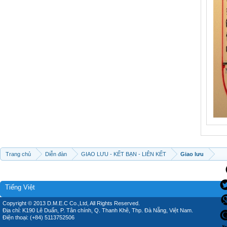
Trang chủ
Diễn đàn
GIAO LƯU - KẾT BẠN - LIÊN KẾT
Giao lưu
Tiếng Việt
Copyright © 2013 D.M.E.C Co.,Ltd, All Rights Reserved.
Địa chỉ: K190 Lê Duẩn, P. Tân chính, Q. Thanh Khê, Thp. Đà Nẵng, Việt Nam.
Điện thoại: (+84) 5113752506