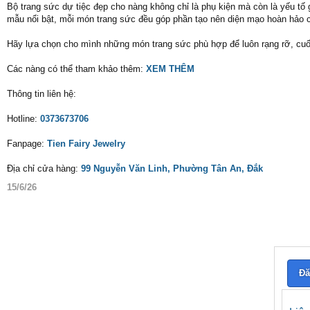
Bộ trang sức dự tiệc đẹp cho nàng không chỉ là phụ kiện mà còn là yếu tố g
mẫu nổi bật, mỗi món trang sức đều góp phần tạo nên diện mạo hoàn hảo c
Hãy lựa chọn cho mình những món trang sức phù hợp để luôn rạng rỡ, cuốn
Các nàng có thể tham khảo thêm:
XEM THÊM
Thông tin liên hệ:
Hotline:
0373673706
Fanpage:
Tien Fairy Jewelry
Địa chỉ cửa hàng:
99 Nguyễn Văn Linh, Phường Tân An, Đắk
15/6/26
Đă