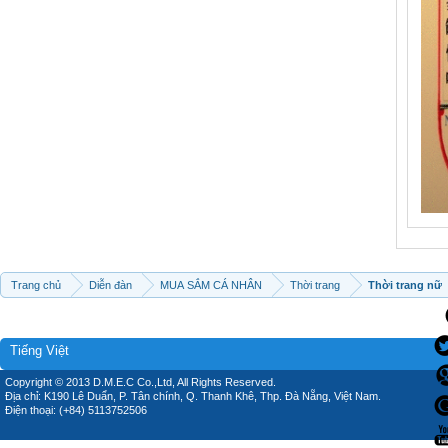
Trang chủ
Diễn đàn
MUA SẮM CÁ NHÂN
Thời trang
Thời trang nữ
Tiếng Việt
Copyright © 2013 D.M.E.C Co.,Ltd, All Rights Reserved.
Địa chỉ: K190 Lê Duẩn, P. Tân chính, Q. Thanh Khê, Thp. Đà Nẵng, Việt Nam.
Điện thoại: (+84) 5113752506