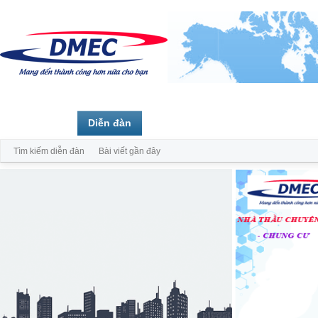
Trang chủ
Diễn đàn
Thành viên
Tìm kiếm diễn đàn
Bài viết gần đây