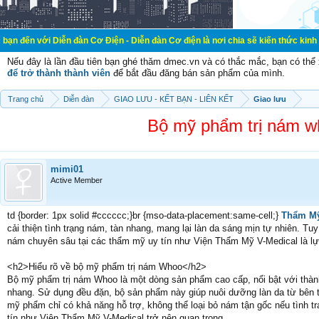
i Diễn đàn Cơ Điện - Diễn đàn Cơ điện là nơi chia sẽ kiến thức kinh nghiệm tr
Nếu đây là lần đầu tiên bạn ghé thăm dmec.vn và có thắc mắc, bạn có th
để trở thành thành viên
để bắt đầu đăng bán sản phẩm của mình.
Trang chủ
Diễn đàn
GIAO LƯU - KẾT BẠN - LIÊN KẾT
Giao lưu
Bộ mỹ phẩm trị nám w
mimi01
Active Member
td {border: 1px solid #cccccc;}br {mso-data-placement:same-cell;}
Thẩm Mỹ
cải thiện tình trạng nám, tàn nhang, mang lại làn da sáng mịn tự nhiên. Tuy
nám chuyên sâu tại các thẩm mỹ uy tín như Viện Thẩm Mỹ V-Medical là lự
<h2>Hiểu rõ về bộ mỹ phẩm trị nám Whoo</h2>
Bộ mỹ phẩm trị nám Whoo là một dòng sản phẩm cao cấp, nổi bật với thành
nhang. Sử dụng đều đặn, bộ sản phẩm này giúp nuôi dưỡng làn da từ bên t
mỹ phẩm chỉ có khả năng hỗ trợ, không thể loại bỏ nám tận gốc nếu tình tr
tín như Viện Thẩm Mỹ V-Medical trở nên quan trọng.