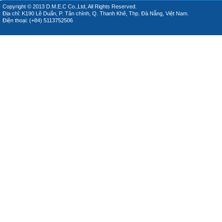
Copyright © 2013 D.M.E.C Co.,Ltd, All Rights Reserved.
Địa chỉ: K190 Lê Duẩn, P. Tân chính, Q. Thanh Khê, Thp. Đà Nẵng, Việt Nam.
Điện thoại: (+84) 5113752506