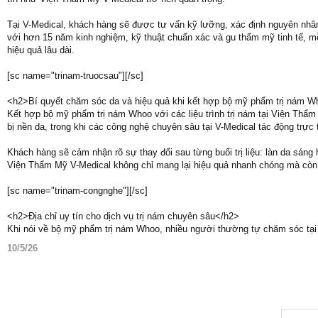
Tại V-Medical, khách hàng sẽ được tư vấn kỹ lưỡng, xác định nguyên nhâ
với hơn 15 năm kinh nghiệm, kỹ thuật chuẩn xác và gu thẩm mỹ tinh tế,
hiệu quả lâu dài.
[sc name="trinam-truocsau"][/sc]
<h2>Bí quyết chăm sóc da và hiệu quả khi kết hợp bộ mỹ phẩm trị nám W
Kết hợp bộ mỹ phẩm trị nám Whoo với các liệu trình trị nám tại Viện Thẩm
bị nền da, trong khi các công nghệ chuyên sâu tại V-Medical tác động trực t
Khách hàng sẽ cảm nhận rõ sự thay đổi sau từng buổi trị liệu: làn da sáng
Viện Thẩm Mỹ V-Medical không chỉ mang lại hiệu quả nhanh chóng mà còn a
[sc name="trinam-congnghe"][/sc]
<h2>Địa chỉ uy tín cho dịch vụ trị nám chuyên sâu</h2>
Khi nói về bộ mỹ phẩm trị nám Whoo, nhiều người thường tự chăm sóc tại
10/5/26