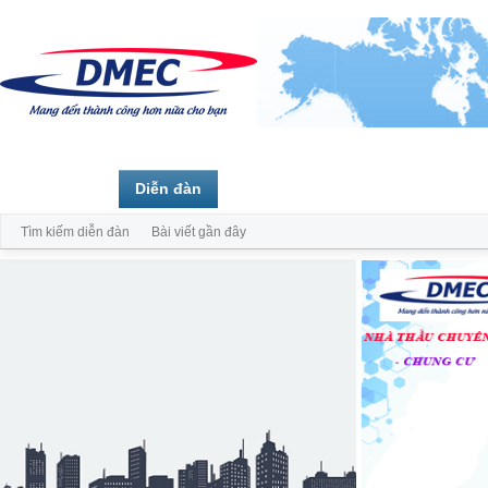
Trang chủ
Diễn đàn
Thành viên
Tìm kiếm diễn đàn
Bài viết gần đây