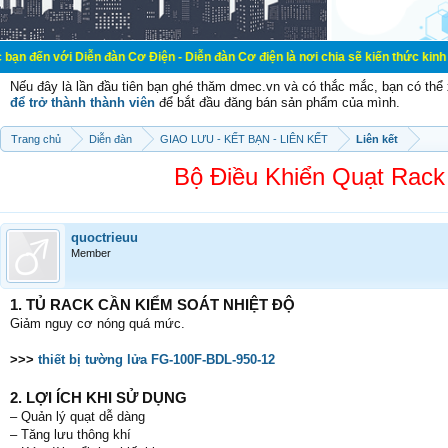
iễn đàn Cơ Điện - Diễn đàn Cơ điện là nơi chia sẽ kiến thức kinh nghiệm trong
Nếu đây là lần đầu tiên bạn ghé thăm dmec.vn và có thắc mắc, bạn có th
để trở thành thành viên
để bắt đầu đăng bán sản phẩm của mình.
Trang chủ
Diễn đàn
GIAO LƯU - KẾT BẠN - LIÊN KẾT
Liên kết
Bộ Điều Khiển Quạt Rack
quoctrieuu
Member
1. TỦ RACK CẦN KIỂM SOÁT NHIỆT ĐỘ
Giảm nguy cơ nóng quá mức.
>>>
thiết bị tường lửa FG-100F-BDL-950-12
2. LỢI ÍCH KHI SỬ DỤNG
– Quản lý quạt dễ dàng
– Tăng lưu thông khí