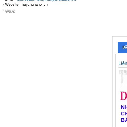
- Website: maychuhanoi.vn
19/5/26
Đă
Liê