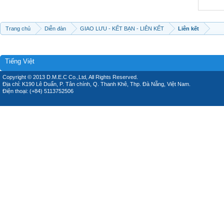
Trang chủ
Diễn đàn
GIAO LƯU - KẾT BẠN - LIÊN KẾT
Liên kết
Tiếng Việt
Copyright © 2013 D.M.E.C Co.,Ltd, All Rights Reserved.
Địa chỉ: K190 Lê Duẩn, P. Tân chính, Q. Thanh Khê, Thp. Đà Nẵng, Việt Nam.
Điện thoại: (+84) 5113752506