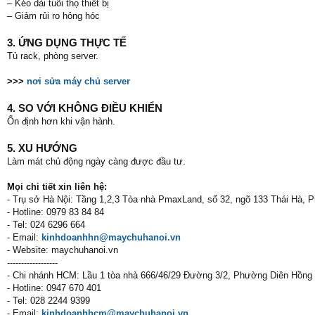
– Kéo dài tuổi thọ thiết bị
– Giảm rủi ro hỏng hóc
3. ỨNG DỤNG THỰC TẾ
Tủ rack, phòng server.
>>>
nơi sửa máy chủ server
4. SO VỚI KHÔNG ĐIỀU KHIỂN
Ổn định hơn khi vận hành.
5. XU HƯỚNG
Làm mát chủ động ngày càng được đầu tư.
Mọi chi tiết xin liên hệ:
- Trụ sở Hà Nội: Tầng 1,2,3 Tòa nhà PmaxLand, số 32, ngõ 133 Thái Hà,
- Hotline: 0979 83 84 84
- Tel: 024 6296 664
- Email:
kinhdoanhhn@maychuhanoi.vn
- Website: maychuhanoi.vn
------------------
- Chi nhánh HCM: Lầu 1 tòa nhà 666/46/29 Đường 3/2, Phường Diên Hồng
- Hotline: 0947 670 401
- Tel: 028 2244 9399
- Email:
kinhdoanhhcm@maychuhanoi.vn