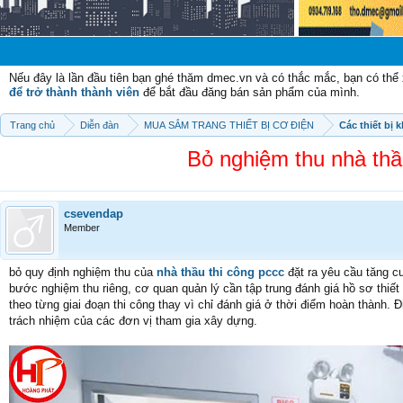
Chào 
Nếu đây là lần đầu tiên bạn ghé thăm dmec.vn và có thắc mắc, bạn có th
để trở thành thành viên
để bắt đầu đăng bán sản phẩm của mình.
Trang chủ
Diễn đàn
MUA SẮM TRANG THIẾT BỊ CƠ ĐIỆN
Các thiết bị 
Bỏ nghiệm thu nhà thầu
csevendap
Member
bỏ quy định nghiệm thu của
nhà thầu thi công pccc
đặt ra yêu cầu tăng c
bước nghiệm thu riêng, cơ quan quản lý cần tập trung đánh giá hồ sơ thiết 
theo từng giai đoạn thi công thay vì chỉ đánh giá ở thời điểm hoàn thành.
trách nhiệm của các đơn vị tham gia xây dựng.