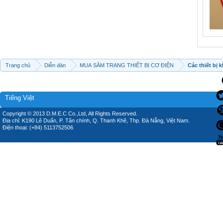
Trang chủ
Diễn đàn
MUA SẮM TRANG THIẾT BỊ CƠ ĐIỆN
Các thiết bị 
Tiếng Việt
Copyright © 2013 D.M.E.C Co.,Ltd, All Rights Reserved.
Địa chỉ: K190 Lê Duẩn, P. Tân chính, Q. Thanh Khê, Thp. Đà Nẵng, Việt Nam.
Điện thoại: (+84) 5113752506