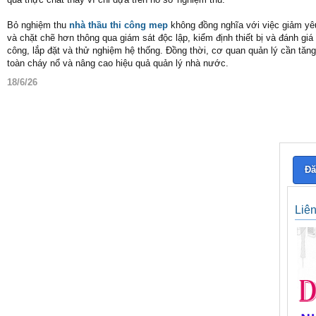
Bỏ nghiệm thu
nhà thầu thi công mep
không đồng nghĩa với việc giảm yêu
và chặt chẽ hơn thông qua giám sát độc lập, kiểm định thiết bị và đánh giá 
công, lắp đặt và thử nghiệm hệ thống. Đồng thời, cơ quan quản lý cần tăn
toàn cháy nổ và nâng cao hiệu quả quản lý nhà nước.
18/6/26
Đă
Liê