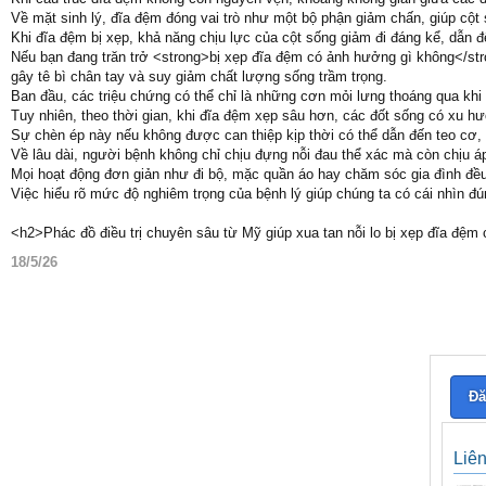
Về mặt sinh lý, đĩa đệm đóng vai trò như một bộ phận giảm chấn, giúp cột 
Khi đĩa đệm bị xẹp, khả năng chịu lực của cột sống giảm đi đáng kể, dẫn 
Nếu bạn đang trăn trở <strong>bị xẹp đĩa đệm có ảnh hưởng gì không</st
gây tê bì chân tay và suy giảm chất lượng sống trầm trọng.
Ban đầu, các triệu chứng có thể chỉ là những cơn mỏi lưng thoáng qua khi
Tuy nhiên, theo thời gian, khi đĩa đệm xẹp sâu hơn, các đốt sống có xu h
Sự chèn ép này nếu không được can thiệp kịp thời có thể dẫn đến teo cơ, yế
Về lâu dài, người bệnh không chỉ chịu đựng nỗi đau thể xác mà còn chịu á
Mọi hoạt động đơn giản như đi bộ, mặc quần áo hay chăm sóc gia đình đều 
Việc hiểu rõ mức độ nghiêm trọng của bệnh lý giúp chúng ta có cái nhìn đú
<h2>Phác đồ điều trị chuyên sâu từ Mỹ giúp xua tan nỗi lo bị xẹp đĩa đệm
18/5/26
Đă
Liê