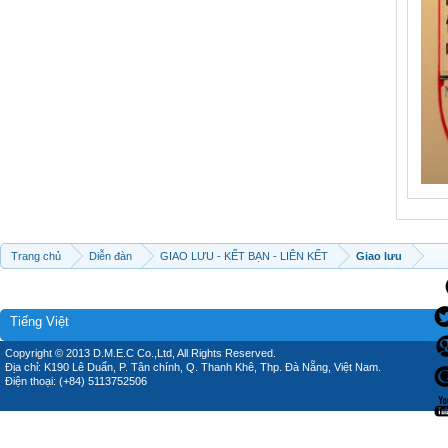
Trang chủ
Diễn đàn
GIAO LƯU - KẾT BẠN - LIÊN KẾT
Giao lưu
Tiếng Việt
Copyright © 2013 D.M.E.C Co.,Ltd, All Rights Reserved.
Địa chỉ: K190 Lê Duẩn, P. Tân chính, Q. Thanh Khê, Thp. Đà Nẵng, Việt Nam.
Điện thoại: (+84) 5113752506