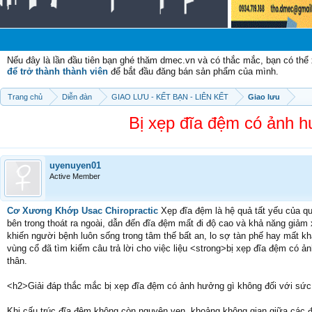
Chào
Nếu đây là lần đầu tiên bạn ghé thăm dmec.vn và có thắc mắc, bạn có th
để trở thành thành viên
để bắt đầu đăng bán sản phẩm của mình.
Trang chủ
Diễn đàn
GIAO LƯU - KẾT BẠN - LIÊN KẾT
Giao lưu
Bị xẹp đĩa đệm có ảnh h
uyenuyen01
Active Member
Cơ Xương Khớp Usac Chiropractic
Xẹp đĩa đệm là hệ quả tất yếu của qu
bên trong thoát ra ngoài, dẫn đến đĩa đệm mất đi độ cao và khả năng giảm
khiến người bệnh luôn sống trong tâm thế bất an, lo sợ tàn phế hay mất k
vùng cổ đã tìm kiếm câu trả lời cho việc liệu <strong>bị xẹp đĩa đệm có 
thân.
<h2>Giải đáp thắc mắc bị xẹp đĩa đệm có ảnh hưởng gì không đối với sứ
Khi cấu trúc đĩa đệm không còn nguyên vẹn, khoảng không gian giữa các đốt