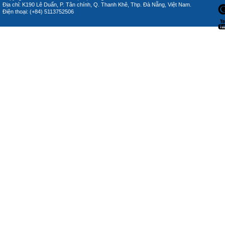
Địa chỉ: K190 Lê Duẩn, P. Tân chính, Q. Thanh Khê, Thp. Đà Nẵng, Việt Nam.
Điện thoại: (+84) 5113752506