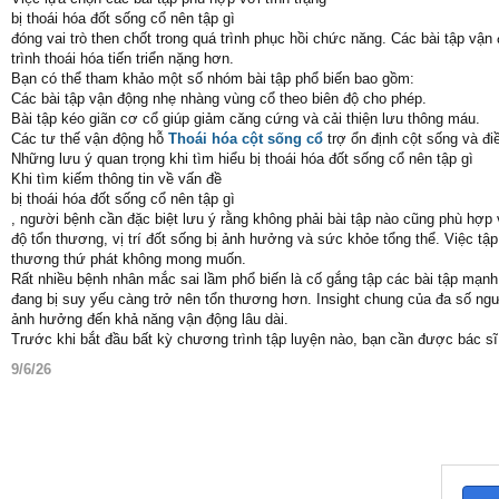
bị thoái hóa đốt sống cổ nên tập gì
đóng vai trò then chốt trong quá trình phục hồi chức năng. Các bài tập vậ
trình thoái hóa tiến triển nặng hơn.
Bạn có thể tham khảo một số nhóm bài tập phổ biến bao gồm:
Các bài tập vận động nhẹ nhàng vùng cổ theo biên độ cho phép.
Bài tập kéo giãn cơ cổ giúp giảm căng cứng và cải thiện lưu thông máu.
Các tư thế vận động hỗ
Thoái hóa cột sống cổ
trợ ổn định cột sống và đi
Những lưu ý quan trọng khi tìm hiểu bị thoái hóa đốt sống cổ nên tập gì
Khi tìm kiếm thông tin về vấn đề
bị thoái hóa đốt sống cổ nên tập gì
, người bệnh cần đặc biệt lưu ý rằng không phải bài tập nào cũng phù hợp
độ tổn thương, vị trí đốt sống bị ảnh hưởng và sức khỏe tổng thể. Việc tập
thương thứ phát không mong muốn.
Rất nhiều bệnh nhân mắc sai lầm phổ biến là cố gắng tập các bài tập mạnh,
đang bị suy yếu càng trở nên tổn thương hơn. Insight chung của đa số ng
ảnh hưởng đến khả năng vận động lâu dài.
Trước khi bắt đầu bất kỳ chương trình tập luyện nào, bạn cần được bác s
9/6/26