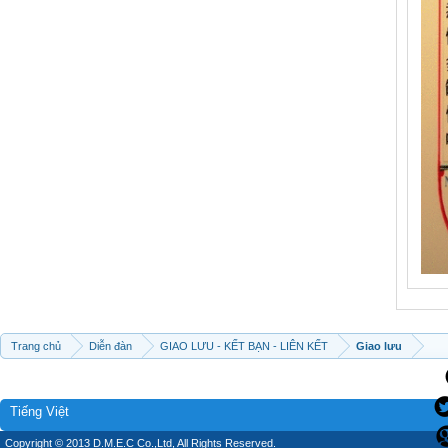
Trang chủ
Diễn đàn
GIAO LƯU - KẾT BẠN - LIÊN KẾT
Giao lưu
Tiếng Việt
Copyright © 2013 D.M.E.C Co.,Ltd, All Rights Reserved.