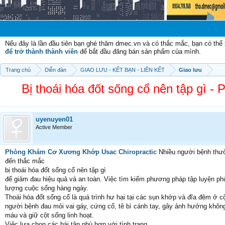
Chào m
Nếu đây là lần đầu tiên bạn ghé thăm dmec.vn và có thắc mắc, bạn có th
để trở thành thành viên
để bắt đầu đăng bán sản phẩm của mình.
Trang chủ
Diễn đàn
GIAO LƯU - KẾT BẠN - LIÊN KẾT
Giao lưu
Bị thoái hóa đốt sống cổ nên tập gì
uyenuyen01
Active Member
Phòng Khám Cơ Xương Khớp Usac Chiropractic
Nhiều người bệnh thườ
đến thắc mắc
bị thoái hóa đốt sống cổ nên tập gì
để giảm đau hiệu quả và an toàn. Việc tìm kiếm phương pháp tập luyện phù 
lượng cuộc sống hàng ngày.
Thoái hóa đốt sống cổ là quá trình hư hại tại các sụn khớp và đĩa đệm ở c
người bệnh đau mỏi vai gáy, cứng cổ, tê bì cánh tay, gây ảnh hưởng không
máu và giữ cột sống linh hoạt.
Việc lựa chọn các bài tập phù hợp với tình trạng