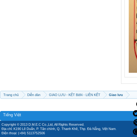
Trang chủ
Diễn đàn
GIAO LƯU - KẾT BẠN - LIÊN KẾT
Giao lưu
Tiếng Việt
Copyright © 2013 D.M.E.C Co.,Ltd, All Rights Reserved.
Địa chỉ: K190 Lê Duẩn, P. Tân chính, Q. Thanh Khê, Thp. Đà Nẵng, Việt Nam.
Điện thoại: (+84) 5113752506