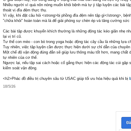
Nhiều người vì quá nôn nóng muốn khỏi bệnh mà tự ý tập luyện các bài tập
thoát vị đĩa đệm thực thụ.
Vì vậy, khi đặt câu hỏi <strong>bị phồng đĩa đệm nên tập gì</strong>, bện
"chữa khỏi" hoàn toàn mà là để giải phóng sự chèn ép và tăng cường sức 
Các bài tập được khuyến khích thường là những động tác kéo giãn nhẹ nhàng
lại vị trí cũ.
Tư thế con mèo - con bò trong yoga hoặc động tác cây cầu là những lựa ch
Tuy nhiên, việc tập luyện cần được thực hiện dưới sự chỉ dẫn của chuyên
Một chế độ vận động đúng đắn sẽ giúp lưu thông máu tốt hơn, mang chất d
tự nhiên của cơ thể.
Ngược lại, nếu tập sai cách hoặc cố gắng thực hiện các động tác cúi gập 
kiểm soát vận động.
<h2>Phác đồ điều trị chuyên sâu từ USAC giúp tối ưu hóa hiệu quả khi bị
18/5/26
Đă