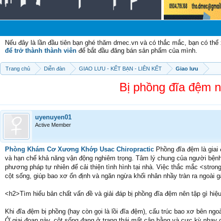
Nếu đây là lần đầu tiên bạn ghé thăm dmec.vn và có thắc mắc, bạn có th
để trở thành thành viên
để bắt đầu đăng bán sản phẩm của mình.
Trang chủ
Diễn đàn
GIAO LƯU - KẾT BẠN - LIÊN KẾT
Giao lưu
Bị phồng đĩa đệm nê
uyenuyen01
Active Member
Phòng Khám Cơ Xương Khớp Usac Chiropractic
Phồng đĩa đệm là giai 
và hạn chế khả năng vận động nghiêm trọng. Tâm lý chung của người bệnh t
phương pháp tự nhiên để cải thiện tình hình tại nhà. Việc thắc mắc <strong
cột sống, giúp bao xơ ổn định và ngăn ngừa khối nhân nhầy tràn ra ngoài g
<h2>Tìm hiểu bản chất vấn đề và giải đáp bị phồng đĩa đệm nên tập gì hiệ
Khi đĩa đệm bị phồng (hay còn gọi là lồi đĩa đệm), cấu trúc bao xơ bên ngoà
Ở giai đoạn này, cột sống đang ở trạng thái mất cân bằng và cực kỳ nhạy