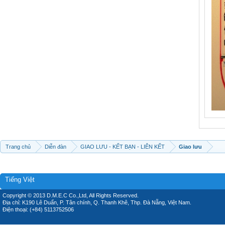
Trang chủ
Diễn đàn
GIAO LƯU - KẾT BẠN - LIÊN KẾT
Giao lưu
Tiếng Việt
Copyright © 2013 D.M.E.C Co.,Ltd, All Rights Reserved.
Địa chỉ: K190 Lê Duẩn, P. Tân chính, Q. Thanh Khê, Thp. Đà Nẵng, Việt Nam.
Điện thoại: (+84) 5113752506