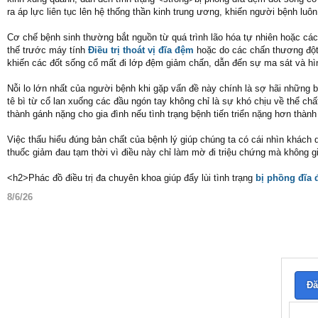
ra áp lực liên tục lên hệ thống thần kinh trung ương, khiến người bệnh luôn
Cơ chế bệnh sinh thường bắt nguồn từ quá trình lão hóa tự nhiên hoặc các t
thế trước máy tính
Điều trị thoát vị đĩa đệm
hoặc do các chấn thương đột 
khiến các đốt sống cổ mất đi lớp đệm giảm chấn, dẫn đến sự ma sát và h
Nỗi lo lớn nhất của người bệnh khi gặp vấn đề này chính là sợ hãi những b
tê bì từ cổ lan xuống các đầu ngón tay không chỉ là sự khó chịu về thể ch
thành gánh nặng cho gia đình nếu tình trạng bệnh tiến triển nặng hơn thành 
Việc thấu hiểu đúng bản chất của bệnh lý giúp chúng ta có cái nhìn khách 
thuốc giảm đau tạm thời vì điều này chỉ làm mờ đi triệu chứng mà không gi
<h2>Phác đồ điều trị đa chuyên khoa giúp đẩy lùi tình trạng
bị phồng đĩa 
8/6/26
Đă