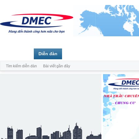
Trang chủ
Diễn đàn
Thành viên
Tìm kiếm diễn đàn
Bài viết gần đây