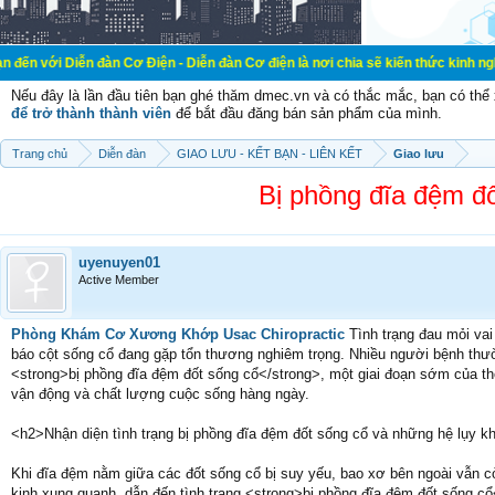
n đàn Cơ Điện - Diễn đàn Cơ điện là nơi chia sẽ kiến thức kinh nghiệm trong lã
Nếu đây là lần đầu tiên bạn ghé thăm dmec.vn và có thắc mắc, bạn có th
để trở thành thành viên
để bắt đầu đăng bán sản phẩm của mình.
Trang chủ
Diễn đàn
GIAO LƯU - KẾT BẠN - LIÊN KẾT
Giao lưu
Bị phồng đĩa đệm đố
uyenuyen01
Active Member
Phòng Khám Cơ Xương Khớp Usac Chiropractic
Tình trạng đau mỏi vai
báo cột sống cổ đang gặp tổn thương nghiêm trọng. Nhiều người bệnh thư
<strong>bị phồng đĩa đệm đốt sống cổ</strong>, một giai đoạn sớm của th
vận động và chất lượng cuộc sống hàng ngày.
<h2>Nhận diện tình trạng bị phồng đĩa đệm đốt sống cổ và những hệ lụy 
Khi đĩa đệm nằm giữa các đốt sống cổ bị suy yếu, bao xơ bên ngoài vẫn c
kinh xung quanh, dẫn đến tình trạng <strong>bị phồng đĩa đệm đốt sống cổ