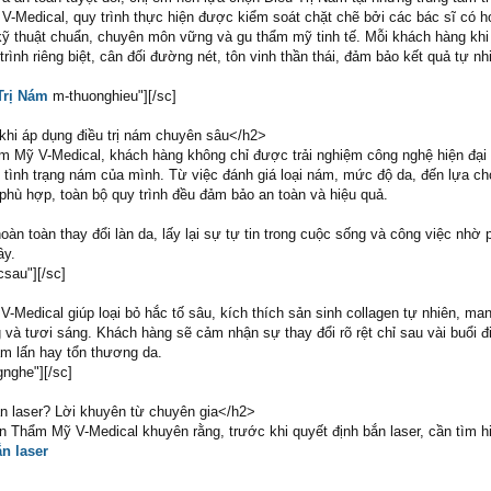
 V-Medical, quy trình thực hiện được kiểm soát chặt chẽ bởi các bác sĩ có 
kỹ thuật chuẩn, chuyên môn vững và gu thẩm mỹ tinh tế. Mỗi khách hàng khi
trình riêng biệt, cân đối đường nét, tôn vinh thần thái, đảm bảo kết quả tự nh
Trị Nám
m-thuonghieu"][/sc]
khi áp dụng điều trị nám chuyên sâu</h2>
m Mỹ V-Medical, khách hàng không chỉ được trải nghiệm công nghệ hiện đại
 tình trạng nám của mình. Từ việc đánh giá loại nám, mức độ da, đến lựa ch
hù hợp, toàn bộ quy trình đều đảm bảo an toàn và hiệu quả.
àn toàn thay đổi làn da, lấy lại sự tự tin trong cuộc sống và công việc nhờ
ây.
sau"][/sc]
 V-Medical giúp loại bỏ hắc tố sâu, kích thích sản sinh collagen tự nhiên, man
à tươi sáng. Khách hàng sẽ cảm nhận sự thay đổi rõ rệt chỉ sau vài buổi đi
m lấn hay tổn thương da.
nghe"][/sc]
n laser? Lời khuyên từ chuyên gia</h2>
ện Thẩm Mỹ V-Medical khuyên rằng, trước khi quyết định bắn laser, cần tìm h
n laser