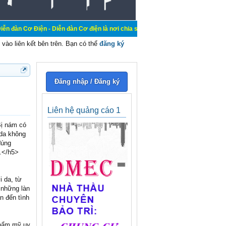
iện - Diễn đàn Cơ điện là nơi chia sẽ kiến thức kinh nghiệm trong lãnh vực cơ
vào liên kết bên trên. Bạn có thể
đăng ký
Đăng nhập / Đăng ký
Liên hệ quảng cáo 1
ị nám có
 da không
đúng
u.</h5>
 da, từ
 những làn
n đến tình
thẩm mỹ uy