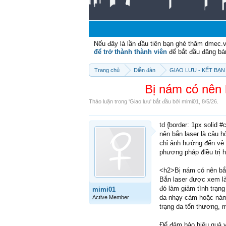
Nếu đây là lần đầu tiên bạn ghé thăm dmec.
để trở thành thành viên
để bắt đầu đăng bá
Trang chủ
Diễn đàn
GIAO LƯU - KẾT BẠN 
Bị nám có nên 
Thảo luận trong '
Giao lưu
' bắt đầu bởi
mimi01
,
8/5/26
.
td {border: 1px solid 
nên bắn laser là câu 
chỉ ảnh hưởng đến vẻ 
phương pháp điều trị h
<h2>Bị nám có nên bắ
Bắn laser được xem là
đó làm giảm tình trạng
mimi01
da nhạy cảm hoặc nám 
Active Member
trạng da tổn thương, 
Để đảm bảo hiệu quả v