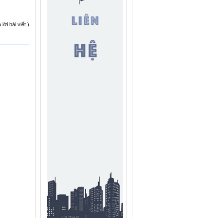
ời bài viết.)