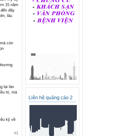
hơn 15 năm
 đến đây
iên, lâu
 mà còn
ọn
 phương
g lại làn
ều trị, mà
Liên hệ quảng cáo 2
iểu kỹ về
#1