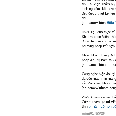
tín. Tại Viện Thẩm Mỹ
kinh nghiệm, kết hợp 
đều được thiết kế liệu 
dài.
[sc name="trina
Điều 
<h2>Hiệu quả thực tế 
Khi lựa chọn Viện Thẩ
được tư vấn cụ thể về
phương pháp kết hợp p
Nhiều khách hàng đã ho
pháp điều trị nám tại đ
[sc name="trinam-truoc
Công nghệ hiện đại tại
da đều màu, mịn màng v
vẫn đảm bảo không xâ
[sc name="trinam-cong
<h2>Bị nám có nên bắ
Các chuyên gia tại Vi
tình
bị nám có nên bắ
mimi01
8/5/26
,