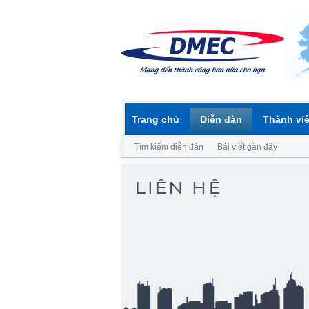
Trang chủ
Diễn đàn
Thành vi
Tìm kiếm diễn đàn
Bài viết gần đây