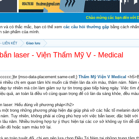
Chào mừng các bạn đến với Diễn đàn Cơ Đ
vn và có thắc mắc, bạn có thể xem
các câu hỏi thường gặp
bằng cách nhấn 
n sản phẩm của mình.
- LIÊN KẾT
Giao lưu
bắn laser - Viện Thẩm Mỹ V - Medical
#cccccc;}br {mso-data-placement:same-cell;}
Thẩm Mỹ Viện V Medical
<h5>B
hỏi nhiều chị em quan tâm khi muốn cải thiện làn da xỉn màu, thâm nám. Nám
đẹp tự nhiên mà còn làm giảm sự tự tin trong giao tiếp hàng ngày. Việc tìm 
iệu quả, an toàn là điều vô cùng quan trọng để có làn da sáng khỏe, đều mà
n laser: Hiểu đúng về phương pháp</h2>
 một trong những phương pháp hiện đại giúp phá vỡ các hắc tố melanin dưới
 nám. Tuy nhiên, không phải ai cũng phù hợp với việc bắn laser, đặc biệt với
lâu năm. Nhiều trường hợp tự ý thực hiện tại các cơ sở không uy tín dễ dẫ
mẩn đỏ hoặc sạm màu trở lại.
à an toàn tuyệt đối, chị em nên lựa chọn Điều Trị Nám tại những trung tâm 