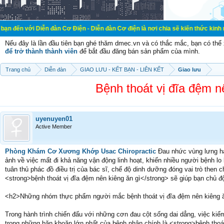
i Diễn đàn Cơ Điện - Diễn đàn Cơ điện là nơi chia sẽ kiến thức kinh nghiệm tro
Nếu đây là lần đầu tiên bạn ghé thăm dmec.vn và có thắc mắc, bạn có th
để trở thành thành viên
để bắt đầu đăng bán sản phẩm của mình.
Trang chủ
Diễn đàn
GIAO LƯU - KẾT BẠN - LIÊN KẾT
Giao lưu
Bệnh thoát vị đĩa đệm nê
uyenuyen01
Active Member
Phòng Khám Cơ Xương Khớp Usac Chiropractic
Đau nhức vùng lưng ha
ảnh về việc mất đi khả năng vận động linh hoạt, khiến nhiều người bệnh lo
tuân thủ phác đồ điều trị của bác sĩ, chế độ dinh dưỡng đóng vai trò then 
<strong>bệnh thoát vị đĩa đệm nên kiêng ăn gì</strong> sẽ giúp bạn chủ độ
<h2>Những nhóm thực phẩm người mắc bệnh thoát vị đĩa đệm nên kiêng ă
Trong hành trình chiến đấu với những cơn đau cột sống dai dẳng, việc kiể
trong những băn khoăn lớn nhất của bệnh nhân chính là <strong>bệnh thoát 