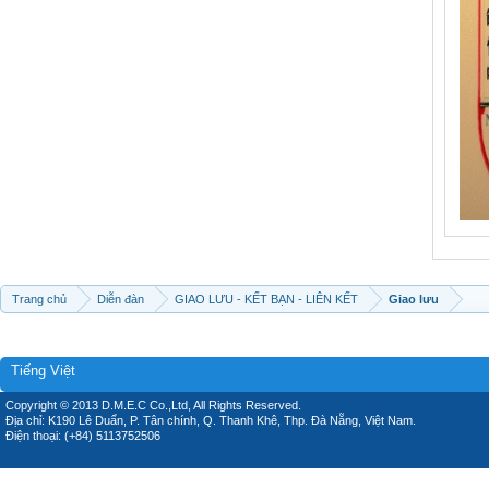
Trang chủ
Diễn đàn
GIAO LƯU - KẾT BẠN - LIÊN KẾT
Giao lưu
Tiếng Việt
Copyright © 2013 D.M.E.C Co.,Ltd, All Rights Reserved.
Địa chỉ: K190 Lê Duẩn, P. Tân chính, Q. Thanh Khê, Thp. Đà Nẵng, Việt Nam.
Điện thoại: (+84) 5113752506