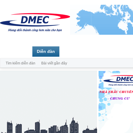
Trang chủ
Diễn đàn
Thành viên
Tìm kiếm diễn đàn
Bài viết gần đây