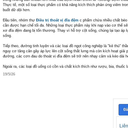
Thực tế, một số loại thực phẩm có khả năng kích thích phản ứng viêm trong
buốt dữ dội hơn.
Đầu tiên, nhóm thự
Điều trị thoát vị đĩa đệm
c phẩm chứa nhiều chất béo bã
cần được hạn chế tối đa. Những loại thực phẩm này khi nạp vào cơ thể sẽ 
xơ đĩa đệm đang bị tổn thương. Thay vì hỗ trợ cột sống, chúng lại tạo áp 
sống.
Tiếp theo, đường tinh luyện và các loại đồ ngọt công nghiệp là "kẻ thù" 
nguy cơ tăng cân gây áp lực lên cột sống thắt lưng mà còn kích hoạt giải 
đường, các cơn đau do thoát vị đĩa đệm sẽ trở nên nhạy cảm và kéo dài hơ
Ngoài ra, các loại đồ uống có cồn và chất kích thích như rượu, bia, thuốc 
19/5/26
Đă
Liê