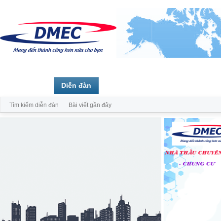
Trang chủ
Diễn đàn
Thành viên
Tìm kiếm diễn đàn
Bài viết gần đây