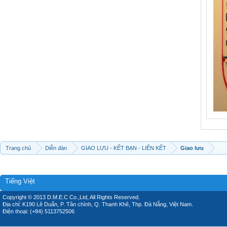
Trang chủ
Diễn đàn
GIAO LƯU - KẾT BẠN - LIÊN KẾT
Giao lưu
Tiếng Việt
Copyright © 2013 D.M.E.C Co.,Ltd, All Rights Reserved.
Địa chỉ: K190 Lê Duẩn, P. Tân chính, Q. Thanh Khê, Thp. Đà Nẵng, Việt Nam.
Điện thoại: (+84) 5113752506