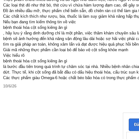
Các loại thịt đỏ như thịt bò, thịt cừu vì chứa hàm lượng đạm cao, dễ gây 
Đồ ăn nhiều dầu mỡ, thực phẩm chế biến sẵn, đồ chiên rán có thể làm gia
Các chất kích thích như rượu, bia, thuốc lá làm suy giảm khả năng hấp th
Nếu bạn đang tìm kiếm thông tin về việc
bệnh thoái hóa cột sống kiêng ăn gì
, hãy lưu ý rằng dinh dưỡng chỉ là một phần, việc thăm khám chuyên sâu là
bệnh sẽ ảnh hưởng đến khả năng vận động lâu dài hoặc sợ hãi việc phải 
tìm ra giải pháp an toàn, không xâm lấn và đạt được hiệu quả phục hồi bề
Giải mã những thực phẩm cần loại bỏ để bảo vệ cột sống khỏe mạnh
Việc hiểu rõ
bệnh thoái hóa cột sống kiêng ăn gì
là bước đầu tiên trong quá trình tự chăm sóc tại nhà. Nhiều bệnh nhân ch
dứt. Thực tế, khi cột sống đã bắt đầu có dấu hiệu thoái hóa, cấu trúc sụn
Các thực phẩm giàu Omega-6 hoặc chất béo bão hòa có trong thực phẩm 
10/6/26
Đă