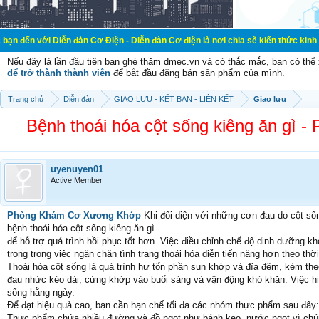
Diễn đàn Cơ Điện - Diễn đàn Cơ điện là nơi chia sẽ kiến thức kinh nghiệm trong
Nếu đây là lần đầu tiên bạn ghé thăm dmec.vn và có thắc mắc, bạn có th
để trở thành thành viên
để bắt đầu đăng bán sản phẩm của mình.
Trang chủ
Diễn đàn
GIAO LƯU - KẾT BẠN - LIÊN KẾT
Giao lưu
Bệnh thoái hóa cột sống kiêng ăn gì
uyenuyen01
Active Member
Phòng Khám Cơ Xương Khớp
Khi đối diện với những cơn đau do cột số
bệnh thoái hóa cột sống kiêng ăn gì
để hỗ trợ quá trình hồi phục tốt hơn. Việc điều chỉnh chế độ dinh dưỡng 
trọng trong việc ngăn chặn tình trạng thoái hóa diễn tiến nặng hơn theo thời
Thoái hóa cột sống là quá trình hư tổn phần sụn khớp và đĩa đệm, kèm th
đau nhức kéo dài, cứng khớp vào buổi sáng và vận động khó khăn. Việc hi
sống hằng ngày.
Để đạt hiệu quả cao, bạn cần hạn chế tối đa các nhóm thực phẩm sau đây:
Thực phẩm chứa nhiều đường và đồ ngọt như bánh kẹo, nước ngọt vì chún