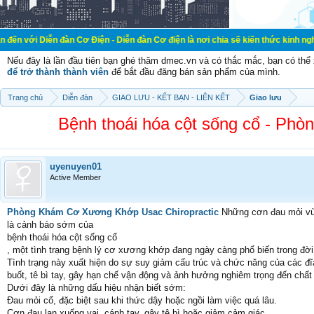
n đàn Cơ Điện - Diễn đàn Cơ điện là nơi chia sẽ kiến thức kinh nghiệm trong lã
Nếu đây là lần đầu tiên bạn ghé thăm dmec.vn và có thắc mắc, bạn có th
để trở thành thành viên
để bắt đầu đăng bán sản phẩm của mình.
Trang chủ
Diễn đàn
GIAO LƯU - KẾT BẠN - LIÊN KẾT
Giao lưu
Bệnh thoái hóa cột sống cổ - Ph
uyenuyen01
Active Member
Phòng Khám Cơ Xương Khớp Usac Chiropractic
Những cơn đau mỏi vùng
là cảnh báo sớm của
bệnh thoái hóa cột sống cổ
, một tình trạng bệnh lý cơ xương khớp đang ngày càng phổ biến trong đời 
Tình trạng này xuất hiện do sự suy giảm cấu trúc và chức năng của các đ
buốt, tê bì tay, gây hạn chế vận động và ảnh hưởng nghiêm trọng đến chất 
Dưới đây là những dấu hiệu nhận biết sớm:
Đau mỏi cổ, đặc biệt sau khi thức dậy hoặc ngồi làm việc quá lâu.
Cơn đau lan xuống vai, cánh tay, gây tê bì hoặc giảm cảm giác.