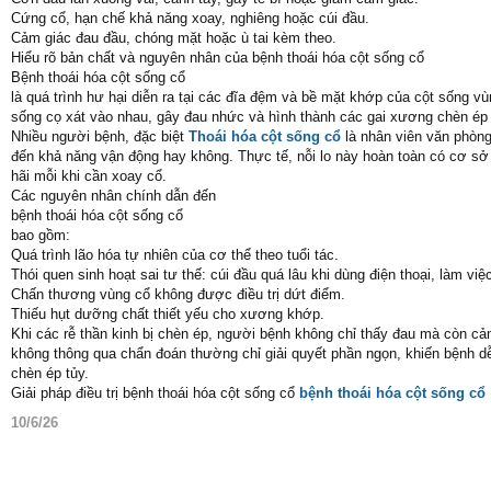
Cứng cổ, hạn chế khả năng xoay, nghiêng hoặc cúi đầu.
Cảm giác đau đầu, chóng mặt hoặc ù tai kèm theo.
Hiểu rõ bản chất và nguyên nhân của bệnh thoái hóa cột sống cổ
Bệnh thoái hóa cột sống cổ
là quá trình hư hại diễn ra tại các đĩa đệm và bề mặt khớp của cột sống v
sống cọ xát vào nhau, gây đau nhức và hình thành các gai xương chèn ép 
Nhiều người bệnh, đặc biệt
Thoái hóa cột sống cổ
là nhân viên văn phòng
đến khả năng vận động hay không. Thực tế, nỗi lo này hoàn toàn có cơ sở 
hãi mỗi khi cần xoay cổ.
Các nguyên nhân chính dẫn đến
bệnh thoái hóa cột sống cổ
bao gồm:
Quá trình lão hóa tự nhiên của cơ thể theo tuổi tác.
Thói quen sinh hoạt sai tư thế: cúi đầu quá lâu khi dùng điện thoại, làm vi
Chấn thương vùng cổ không được điều trị dứt điểm.
Thiếu hụt dưỡng chất thiết yếu cho xương khớp.
Khi các rễ thần kinh bị chèn ép, người bệnh không chỉ thấy đau mà còn c
không thông qua chẩn đoán thường chỉ giải quyết phần ngọn, khiến bệnh dễ
chèn ép tủy.
Giải pháp điều trị bệnh thoái hóa cột sống cổ
bệnh thoái hóa cột sống cổ
10/6/26