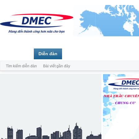
Trang chủ
Diễn đàn
Thành viên
Tìm kiếm diễn đàn
Bài viết gần đây