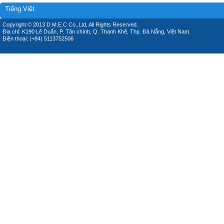
Tiếng Việt
Copyright © 2013 D.M.E.C Co.,Ltd, All Rights Reserved.
Địa chỉ: K190 Lê Duẩn, P. Tân chính, Q. Thanh Khê, Thp. Đà Nẵng, Việt Nam.
Điện thoại: (+84) 5113752506