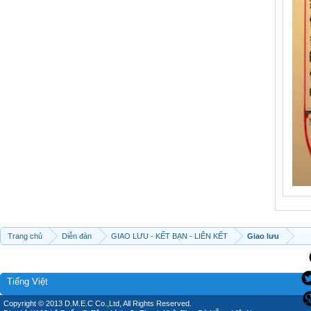
Trang chủ
Diễn đàn
GIAO LƯU - KẾT BẠN - LIÊN KẾT
Giao lưu
Tiếng Việt
Copyright © 2013 D.M.E.C Co.,Ltd, All Rights Reserved.