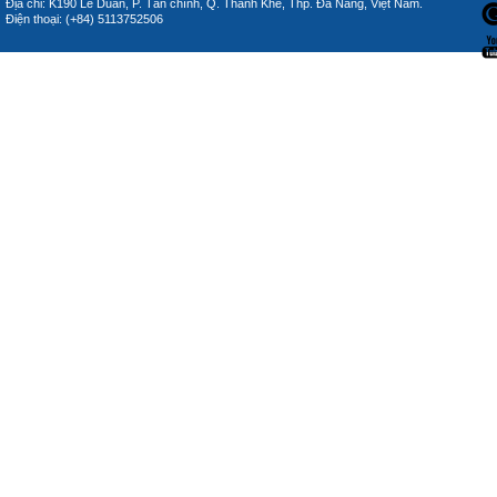
Địa chỉ: K190 Lê Duẩn, P. Tân chính, Q. Thanh Khê, Thp. Đà Nẵng, Việt Nam.
Điện thoại: (+84) 5113752506