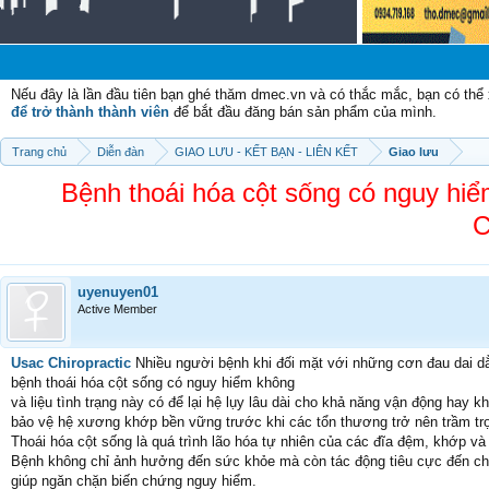
Chào
Nếu đây là lần đầu tiên bạn ghé thăm dmec.vn và có thắc mắc, bạn có th
để trở thành thành viên
để bắt đầu đăng bán sản phẩm của mình.
Trang chủ
Diễn đàn
GIAO LƯU - KẾT BẠN - LIÊN KẾT
Giao lưu
Bệnh thoái hóa cột sống có nguy 
C
uyenuyen01
Active Member
Usac Chiropractic
Nhiều người bệnh khi đối mặt với những cơn đau dai dẳ
bệnh thoái hóa cột sống có nguy hiểm không
và liệu tình trạng này có để lại hệ lụy lâu dài cho khả năng vận động hay 
bảo vệ hệ xương khớp bền vững trước khi các tổn thương trở nên trầm tr
Thoái hóa cột sống là quá trình lão hóa tự nhiên của các đĩa đệm, khớp 
Bệnh không chỉ ảnh hưởng đến sức khỏe mà còn tác động tiêu cực đến chất 
giúp ngăn chặn biến chứng nguy hiểm.