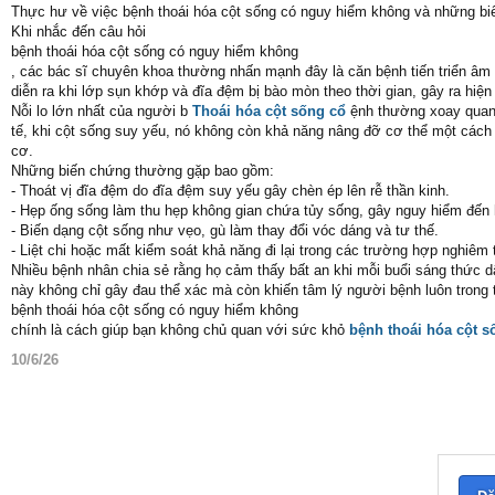
Thực hư về việc bệnh thoái hóa cột sống có nguy hiểm không và những b
Khi nhắc đến câu hỏi
bệnh thoái hóa cột sống có nguy hiểm không
, các bác sĩ chuyên khoa thường nhấn mạnh đây là căn bệnh tiến triển âm
diễn ra khi lớp sụn khớp và đĩa đệm bị bào mòn theo thời gian, gây ra hiệ
Nỗi lo lớn nhất của người b
Thoái hóa cột sống cổ
ệnh thường xoay quanh
tế, khi cột sống suy yếu, nó không còn khả năng nâng đỡ cơ thể một cách 
cơ.
Những biến chứng thường gặp bao gồm:
- Thoát vị đĩa đệm do đĩa đệm suy yếu gây chèn ép lên rễ thần kinh.
- Hẹp ống sống làm thu hẹp không gian chứa tủy sống, gây nguy hiểm đến 
- Biến dạng cột sống như vẹo, gù làm thay đổi vóc dáng và tư thế.
- Liệt chi hoặc mất kiểm soát khả năng đi lại trong các trường hợp nghiêm 
Nhiều bệnh nhân chia sẻ rằng họ cảm thấy bất an khi mỗi buổi sáng thức 
này không chỉ gây đau thể xác mà còn khiến tâm lý người bệnh luôn trong tì
bệnh thoái hóa cột sống có nguy hiểm không
chính là cách giúp bạn không chủ quan với sức khỏ
bệnh thoái hóa cột 
10/6/26