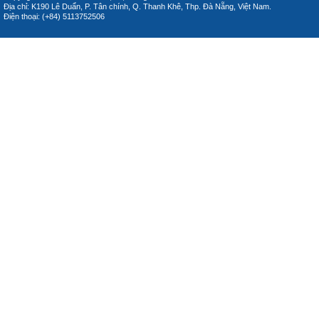
Địa chỉ: K190 Lê Duẩn, P. Tân chính, Q. Thanh Khê, Thp. Đà Nẵng, Việt Nam.
Điện thoại: (+84) 5113752506