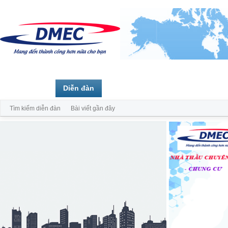
Trang chủ
Diễn đàn
Thành viên
Tìm kiếm diễn đàn
Bài viết gần đây