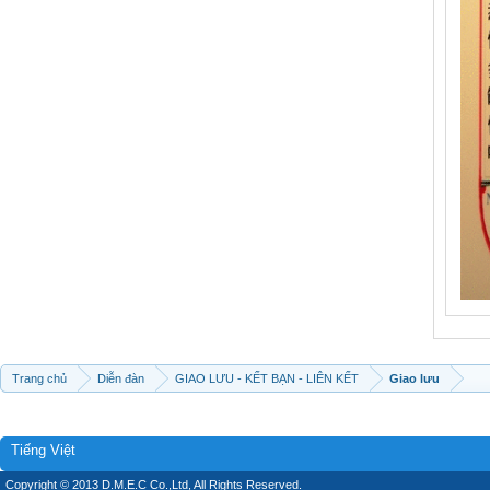
Trang chủ
Diễn đàn
GIAO LƯU - KẾT BẠN - LIÊN KẾT
Giao lưu
Tiếng Việt
Copyright © 2013 D.M.E.C Co.,Ltd, All Rights Reserved.