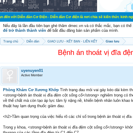
n đàn Cơ Điện - Diễn đàn Cơ điện là nơi chia sẽ kiến thức kinh nghiệm trong lã
Nếu đây là lần đầu tiên bạn ghé thăm dmec.vn và có thắc mắc, bạn có th
để trở thành thành viên
để bắt đầu đăng bán sản phẩm của mình.
Trang chủ
Diễn đàn
GIAO LƯU - KẾT BẠN - LIÊN KẾT
Giao lưu
Bệnh án thoát vị đĩa đệ
uyenuyen01
Active Member
Phòng Khám Cơ Xương Khớp
Tình trạng đau mỏi vai gáy kéo dài kèm th
<strong>bệnh án thoát vị đĩa đệm cột sống cổ</strong> nghiêm trọng có 
về thể chất mà còn tạo áp lực tâm lý nặng nề, khiến bệnh nhân luôn khao kh
thuật hay lạm dụng thuốc giảm đau.
<h2>Tầm quan trọng của việc hiểu rõ các chỉ số trong bệnh án thoát vị đĩ
Trong y khoa, <strong>bệnh án thoát vị đĩa đệm cột sống cổ</strong> không
thương của các tầng đĩa đệm từ C1 đến C7.