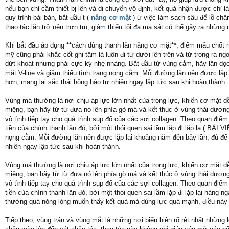
nếu bạn chỉ cầm thiết bị lên và di chuyển vô định, kết quả nhận được chỉ 
quy trình bài bản, bắt đầu t (
nâng cơ mặt
) ừ việc làm sạch sâu để lỗ châ
thao tác lăn trở nên trơn tru, giảm thiểu tối đa ma sát có thể gây ra những
Khi bắt đầu áp dụng **cách dùng thanh lăn nâng cơ mặt**, điểm mấu chốt
mỹ cũng phải khắc cốt ghi tâm là luôn đi từ dưới lên trên và từ trong ra
dứt khoát nhưng phải cực kỳ nhẹ nhàng. Bắt đầu từ vùng cằm, hãy lăn dọc
mặt V-line và giảm thiểu tình trạng nọng cằm. Mỗi đường lăn nên được lặ
hơn, mang lại sắc thái hồng hào tự nhiên ngay lập tức sau khi hoàn thành.
Vùng má thường là nơi chịu áp lực lớn nhất của trọng lực, khiến cơ mặt d
miệng, bạn hãy từ từ đưa nó lên phía gò má và kết thúc ở vùng thái dương
vô tình tiếp tay cho quá trình sụp đổ của các sợi collagen. Theo quan điểm 
tiền của chính thanh lăn đó, bởi một thói quen sai lầm lặp đi lặp lạ ( BÀ
nọng cằm. Mỗi đường lăn nên được lặp lại khoảng năm đến bảy lần, đủ để
nhiên ngay lập tức sau khi hoàn thành.
Vùng má thường là nơi chịu áp lực lớn nhất của trọng lực, khiến cơ mặt d
miệng, bạn hãy từ từ đưa nó lên phía gò má và kết thúc ở vùng thái dương
vô tình tiếp tay cho quá trình sụp đổ của các sợi collagen. Theo quan điểm 
tiền của chính thanh lăn đó, bởi một thói quen sai lầm lặp đi lặp lại hàng
thường quá nóng lòng muốn thấy kết quả mà dùng lực quá mạnh, điều này 
Tiếp theo, vùng trán và vùng mắt là những nơi biểu hiện rõ rệt nhất những 