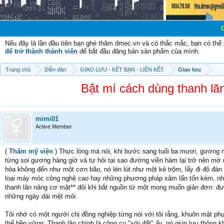
Chào mừng cá
Nếu đây là lần đầu tiên bạn ghé thăm dmec.vn và có thắc mắc, bạn có th
để trở thành thành viên
để bắt đầu đăng bán sản phẩm của mình.
Trang chủ
Diễn đàn
GIAO LƯU - KẾT BẠN - LIÊN KẾT
Giao lưu
Bật mí cách dùng thanh lă
mimi01
Active Member
(
Thẩm mỹ viện
) Thực lòng mà nói, khi bước sang tuổi ba mươi, gương m
từng soi gương hàng giờ và tự hỏi tại sao đường viền hàm lại trở nên mờ 
hóa không đến như một cơn bão, nó lén lút như một kẻ trộm, lấy đi độ đàn
loại máy móc công nghệ cao hay những phương pháp xâm lấn tốn kém, nhiều
thanh lăn nâng cơ mặt** đôi khi bắt nguồn từ một mong muốn giản đơn: đ
những ngày dài mệt mỏi.
Tôi nhớ có một người chị đồng nghiệp từng nói với tôi rằng, khuôn mặt p
thể bền vững. Thanh lăn chính là công cụ "xới đất" ấy, nó giúp lưu thôn