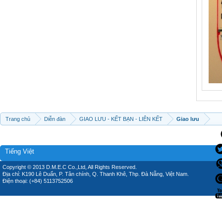
Trang chủ
Diễn đàn
GIAO LƯU - KẾT BẠN - LIÊN KẾT
Giao lưu
Tiếng Việt
Copyright © 2013 D.M.E.C Co.,Ltd, All Rights Reserved.
Địa chỉ: K190 Lê Duẩn, P. Tân chính, Q. Thanh Khê, Thp. Đà Nẵng, Việt Nam.
Điện thoại: (+84) 5113752506